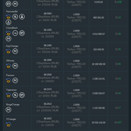
Сбербанк (RUB)
Tether TRC20
0
28
5 670.03
/
от 25000 RUB
(USDT)
HamsterBit
88.0583
1.0000
Сбербанк (RUB)
Tether TRC20
0
3
965 591.00
/
от 3000 RUB
(USDT)
CoinsBlack
88.1303
1.0000
Сбербанк (RUB)
Tether TRC20
0
9
4 512 865.07
/
от 30000
(USDT)
88.1406
KeyChanger
1.0000
Сбербанк (RUB)
Tether TRC20
0
5
152 645.00
/
от 35000 RUB
(USDT)
88.1990
XMoney
1.0000
Сбербанк (RUB)
Tether TRC20
0
6
18 198 362.00
/
от 5000 RUB
(USDT)
88.2000
Размен
1.0000
Сбербанк (RUB)
Tether TRC20
0
4
1 336 214.91
/
от 20000
(USDT)
88.2374
Терминал
1.0000
Сбербанк (RUB)
Tether TRC20
0
4
3 936 919.07
/
от 3000 RUB
(USDT)
88.2614
MegaChange
1.0000
Сбербанк (RUB)
Tether TRC20
0
7
1 142 292.80
/
от 100000 RUB
(USDT)
88.2622
YChanger
1.0000
Сбербанк (RUB)
Tether TRC20
0
47
20 016 142.00
/
от 10000
(USDT)