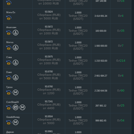
Tether TRC20
0
16
187 140.98
/
от 10000 RUB
(USDT)
93.5824
More-Ex
1.0000
Сбербанк (RUB)
Tether TRC20
0
4
3 414 691.34
/
от 5000 RUB
(USDT)
93.5872
Альткоин
1.0000
Сбербанк (RUB)
Tether TRC20
0
35
100 000.00
/
от 1000 RUB
(USDT)
93.5872
Метка
1.0000
Сбербанк (RUB)
Tether TRC20
0
7
1 000 000.00
/
от 1000 RUB
(USDT)
93.5975
Сова
1.0000
Сбербанк (RUB)
Tether TRC20
0
214
1 215 933.00
/
от 1000 RUB
(USDT)
93.6700
Daeo
1.0000
Сбербанк (RUB)
Tether TRC20
0
4
2 661 684.27
/
от 5000 RUB
(USDT)
93.6760
Гроза
1.0000
Сбербанк (RUB)
Tether TRC20
0
90
2 230 644.58
/
от 1200
(USDT)
93.7241
CoinShop24
1.0000
Сбербанк (RUB)
Tether TRC20
0
25
287 881.12
/
от 4400
(USDT)
93.9504
GoodsMoney
1.0000
Сбербанк (RUB)
Tether TRC20
0
54
999 882.45
/
от 5000
(USDT)
93.9981
Даркен
1.0000