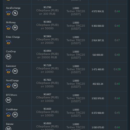
90.2786
AuraExchange
1.0000
Сбербанк (RUB)
Tether TRC20
0
4
4 572 954.31
/
от 300 RUB
(USDT)
90.5903
MrMoney
1.0000
Сбербанк (RUB)
Tether TRC20
0
4
9 363 836.63
/
от 50000
(USDT)
90.5904
Enter-Change
1.0000
Сбербанк (RUB)
Tether TRC20
0
7
2 914 397.31
/
от 20000
(USDT)
90.6954
CoinDrop
1.0000
Сбербанк (RUB)
Tether TRC20
0
8
510 000.00
/
от 20000 RUB
(USDT)
90.7139
Банкомат
1.0000
Сбербанк (RUB)
Tether TRC20
0
28
1 471 466.00
/
от 10000
(USDT)
90.7822
NordChange
1.0000
Сбербанк (RUB)
Tether TRC20
0
4
452 821.34
/
от 10000
(USDT)
90.8407
BTCWorm
1.0000
Сбербанк (RUB)
Tether TRC20
0
4
3 502 976.00
/
от 10000
(USDT)
90.8420
CoinBlinker
1.0000
Сбербанк (RUB)
Tether TRC20
0
5
8 372 668.00
/
от 10000
(USDT)
90.8500
Bakster
1.0000
Сбербанк (RUB)
Tether TRC20
0
4
1 030 075.00
/
от 50000