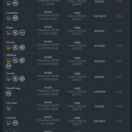
Сбербанк (RUB)
Tether TRC20
0
5
31 915.53
/
от 20000
(USDT)
94.1919
Сапфирекс
1.0000
Сбербанк (RUB)
Tether TRC20
0
4
7 404 793.79
/
от 4000 RUB
(USDT)
94.4133
Марио
1.0000
Сбербанк (RUB)
Tether TRC20
0
4
114 002.00
/
от 3000 RUB
(USDT)
94.4303
Облака
1.0000
Сбербанк (RUB)
Tether TRC20
0
4
121 530.83
/
от 10000 RUB
(USDT)
24BitBank
94.5200
1.0000
Сбербанк (RUB)
Tether TRC20
0
5
750 000.00
/
от 30000 RUB
(USDT)
94.5508
CoinTok
1.0000
Сбербанк (RUB)
Tether TRC20
0
7
25 450.00
/
от 10000 RUB
(USDT)
94.6110
RavenChange
1.0000
Сбербанк (RUB)
Tether TRC20
0
4
1 745 614.00
/
от 60000 RUB
(USDT)
94.6163
Coin-Bank
1.0000
Сбербанк (RUB)
Tether TRC20
0
10
72 678.00
/
от 10000 RUB
(USDT)
94.6222
Lovanpay
1.0000
Сбербанк (RUB)
Tether TRC20
0
9
3 824 302.37
/
от 10000
(USDT)
94.6271