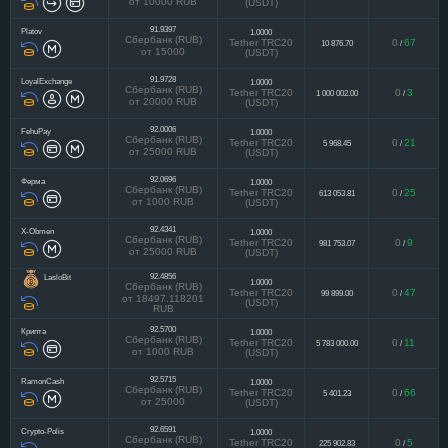
от 10000 RUB
(USDT)
91.9397
Platov
1.0000
Сбербанк (RUB)
Tether TRC20
0
67
10 876.70
/
от 15000
(USDT)
91.9728
LoyalExchange
1.0000
Сбербанк (RUB)
Tether TRC20
0
3
1 000 002.00
/
от 20000 RUB
(USDT)
92.0006
FehuPay
1.0000
Сбербанк (RUB)
Tether TRC20
0
21
5 968.45
/
от 25000 RUB
(USDT)
92.0696
Ферма
1.0000
Сбербанк (RUB)
Tether TRC20
0
25
613 053.81
/
от 1000 RUB
(USDT)
92.4341
X-Obmen
1.0000
Сбербанк (RUB)
Tether TRC20
0
9
981 753.07
/
от 25000 RUB
(USDT)
92.4856
LasloBit
1.0000
Сбербанк (RUB)
Tether TRC20
0
47
99 899.00
/
от 18497.118201
(USDT)
RUB
92.5700
Крипта
1.0000
Сбербанк (RUB)
Tether TRC20
0
11
5 783 000.00
/
от 1000 RUB
(USDT)
92.5715
RamonCash
1.0000
Сбербанк (RUB)
Tether TRC20
0
66
5 401.23
/
от 25000
(USDT)
92.6591
Crypto-Polis
1.0000
Сбербанк (RUB)
Tether TRC20
0
5
225 902.83
/