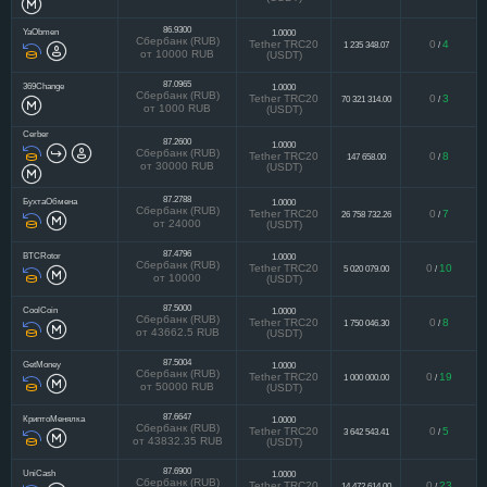
86.9300
YaObmen
1.0000
Сбербанк (RUB)
Tether TRC20
0
4
1 235 348.07
/
от 10000 RUB
(USDT)
87.0965
369Change
1.0000
Сбербанк (RUB)
Tether TRC20
0
3
70 321 314.00
/
от 1000 RUB
(USDT)
Cerber
87.2600
1.0000
Сбербанк (RUB)
Tether TRC20
0
8
147 658.00
/
от 30000 RUB
(USDT)
87.2788
БухтаОбмена
1.0000
Сбербанк (RUB)
Tether TRC20
0
7
26 758 732.26
/
от 24000
(USDT)
87.4796
BTCRotor
1.0000
Сбербанк (RUB)
Tether TRC20
0
10
5 020 079.00
/
от 10000
(USDT)
87.5000
CoolCoin
1.0000
Сбербанк (RUB)
Tether TRC20
0
8
1 750 046.30
/
от 43662.5 RUB
(USDT)
87.5004
GetMoney
1.0000
Сбербанк (RUB)
Tether TRC20
0
19
1 000 000.00
/
от 50000 RUB
(USDT)
87.6647
КриптоМенялка
1.0000
Сбербанк (RUB)
Tether TRC20
0
5
3 642 543.41
/
от 43832.35 RUB
(USDT)
87.6900
UniCash
1.0000
Сбербанк (RUB)
Tether TRC20
0
23
14 472 614.00
/