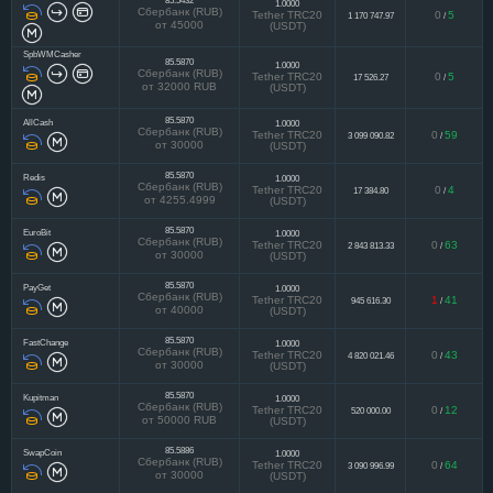
85.5432
1.0000
Сбербанк (RUB)
Tether TRC20
0
5
1 170 747.97
/
от 45000
(USDT)
SpbWMCasher
85.5870
1.0000
Сбербанк (RUB)
Tether TRC20
0
5
17 526.27
/
от 32000 RUB
(USDT)
85.5870
AllCash
1.0000
Сбербанк (RUB)
Tether TRC20
0
59
3 099 090.82
/
от 30000
(USDT)
85.5870
Redis
1.0000
Сбербанк (RUB)
Tether TRC20
0
4
17 384.80
/
от 4255.4999
(USDT)
85.5870
EuroBit
1.0000
Сбербанк (RUB)
Tether TRC20
0
63
2 843 813.33
/
от 30000
(USDT)
85.5870
PayGet
1.0000
Сбербанк (RUB)
Tether TRC20
1
41
945 616.30
/
от 40000
(USDT)
85.5870
FastChange
1.0000
Сбербанк (RUB)
Tether TRC20
0
43
4 820 021.46
/
от 30000
(USDT)
85.5870
Kupitman
1.0000
Сбербанк (RUB)
Tether TRC20
0
12
520 000.00
/
от 50000 RUB
(USDT)
85.5886
SwapCoin
1.0000
Сбербанк (RUB)
Tether TRC20
0
64
3 090 996.99
/
от 30000
(USDT)