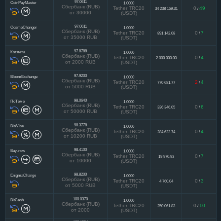
97.0611
CoinPayMaster
1.0000
Сбербанк (RUB)
Tether TRC20
0
49
34 238 159.31
/
от 30000
(USDT)
97.0611
CosmoChanger
1.0000
Сбербанк (RUB)
Tether TRC20
0
7
891 142.08
/
от 35000 RUB
(USDT)
97.8788
Котлета
1.0000
Сбербанк (RUB)
Tether TRC20
0
4
2 000 000.00
/
от 2000 RUB
(USDT)
97.9200
BloomExchange
1.0000
Сбербанк (RUB)
Tether TRC20
2
4
770 681.77
/
от 5000 RUB
(USDT)
98.0640
ПоТеме
1.0000
Сбербанк (RUB)
Tether TRC20
0
6
336 346.05
/
от 50000 RUB
(USDT)
98.3778
BitWise
1.0000
Сбербанк (RUB)
Tether TRC20
0
4
284 622.74
/
от 10200 RUB
(USDT)
98.4100
Buy-now
1.0000
Сбербанк (RUB)
Tether TRC20
0
7
19 970.93
/
от 10000
(USDT)
98.8200
EnigmaChange
1.0000
Сбербанк (RUB)
Tether TRC20
0
3
4 760.04
/
от 5000 RUB
(USDT)
100.0370
BitCash
1.0000
Сбербанк (RUB)
Tether TRC20
0
10
250 061.83
/
от 2000
(USDT)