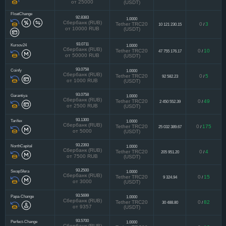
от 25000
(USDT)
FloatChange
92.8383
1.0000
Сбербанк (RUB)
Tether TRC20
0
3
10 121 230.15
/
от 10000 RUB
(USDT)
93.0711
Kursov24
1.0000
Сбербанк (RUB)
Tether TRC20
0
10
47 755 176.17
/
от 50000 RUB
(USDT)
93.0758
Coinfy
1.0000
Сбербанк (RUB)
Tether TRC20
0
5
92 582.23
/
от 1000 RUB
(USDT)
93.0758
Garantiya
1.0000
Сбербанк (RUB)
Tether TRC20
0
49
2 450 552.39
/
от 2500 RUB
(USDT)
93.1300
Tarifex
1.0000
Сбербанк (RUB)
Tether TRC20
0
175
25 032 389.67
/
от 5000
(USDT)
93.2393
NorthCapital
1.0000
Сбербанк (RUB)
Tether TRC20
0
4
205 951.20
/
от 7500 RUB
(USDT)
93.2500
SwapSfera
1.0000
Сбербанк (RUB)
Tether TRC20
0
15
9 324.94
/
от 3000
(USDT)
93.5699
Papa-Change
1.0000
Сбербанк (RUB)
Tether TRC20
0
82
30 488.80
/
от 9357
(USDT)
93.5700
Perfect-Change
1.0000
Сбербанк (RUB)