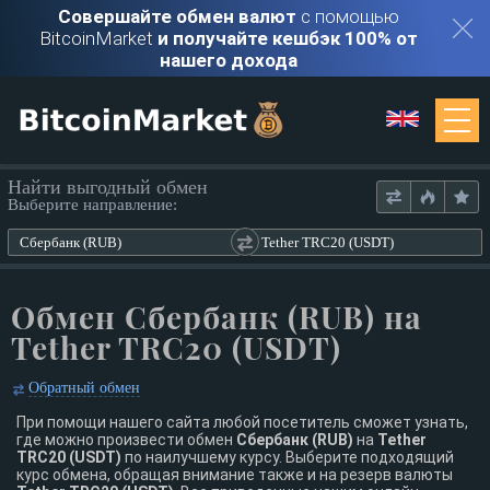
Совершайте обмен валют
с помощью
BitcoinMarket
и получайте кешбэк 100% от
нашего дохода
Мониторинг
Найти выгодный обмен
Выберите направление:
Обменники
Сбербанк (RUB)
Tether TRC20 (USDT)
Контакты
Обмен Сбербанк (RUB) на
Tether TRC20 (USDT)
Войти
Обратный обмен
Регистрация
При помощи нашего сайта любой посетитель сможет узнать,
где можно произвести обмен
Сбербанк (RUB)
на
Tether
TRC20 (USDT)
по наилучшему курсу. Выберите подходящий
курс обмена, обращая внимание также и на резерв валюты