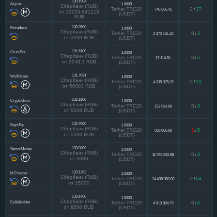
100.1904
Акулы
1.0000
Сбербанк (RUB)
Tether TRC20
0
37
740 666.45
/
от 30000.641218
(USDT)
RUB
100.3500
Extradeco
1.0000
Сбербанк (RUB)
Tether TRC20
0
3
2 270 151.22
/
от 3000 RUB
(USDT)
101.6100
GrumBot
1.0000
Сбербанк (RUB)
Tether TRC20
0
6
17 114.81
/
от 3048.3 RUB
(USDT)
101.7091
WolfStreet
1.0000
Сбербанк (RUB)
Tether TRC20
0
10
4 235 375.37
/
от 50000 RUB
(USDT)
102.1900
CryptoGene
1.0000
Сбербанк (RUB)
Tether TRC20
0
3
153 584.00
/
от 5000 RUB
(USDT)
102.7000
KeysTop
1.0000
Сбербанк (RUB)
Tether TRC20
1
5
500 000.00
/
от 5000 RUB
(USDT)
103.0000
SectorMoney
1.0000
Сбербанк (RUB)
Tether TRC20
0
3
11 094 858.88
/
от 5000
(USDT)
103.1263
MChanger
1.0000
Сбербанк (RUB)
Tether TRC20
0
64
24 438 383.00
/
от 15000
(USDT)
103.1400
1.0000
Сбербанк (RUB)
ExBitBotNet
Tether TRC20
0
4
4 613 924.79
/
от 9500 RUB
(USDT)