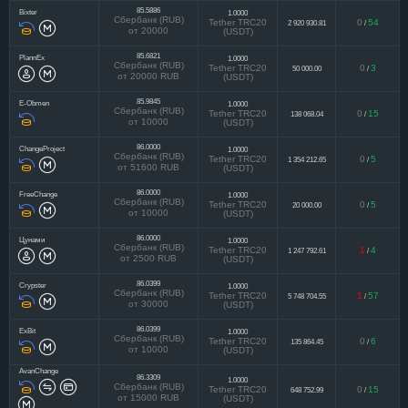
85.5886
Bixter
1.0000
Сбербанк (RUB)
Tether TRC20
0
54
2 920 930.81
/
от 20000
(USDT)
85.6821
PlannEx
1.0000
Сбербанк (RUB)
Tether TRC20
0
3
50 000.00
/
от 20000 RUB
(USDT)
85.9845
E-Obmen
1.0000
Сбербанк (RUB)
Tether TRC20
0
15
138 068.04
/
от 10000
(USDT)
86.0000
ChangeProject
1.0000
Сбербанк (RUB)
Tether TRC20
0
5
1 354 212.65
/
от 51600 RUB
(USDT)
86.0000
FreeChange
1.0000
Сбербанк (RUB)
Tether TRC20
0
5
20 000.00
/
от 10000
(USDT)
86.0000
Цунами
1.0000
Сбербанк (RUB)
Tether TRC20
1
4
1 247 792.61
/
от 2500 RUB
(USDT)
86.0399
Crypster
1.0000
Сбербанк (RUB)
Tether TRC20
1
57
5 748 704.55
/
от 30000
(USDT)
86.0399
ExBit
1.0000
Сбербанк (RUB)
Tether TRC20
0
6
135 864.45
/
от 10000
(USDT)
AvanChange
86.3309
1.0000
Сбербанк (RUB)
Tether TRC20
0
15
648 752.99
/
от 15000 RUB
(USDT)