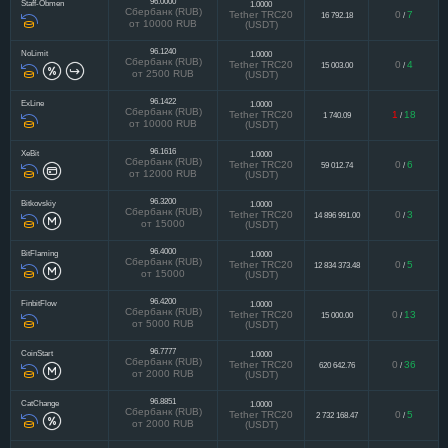
96.0000
Staff-Obmen
1.0000
Сбербанк (RUB)
Tether TRC20
0
7
16 792.18
/
от 10000 RUB
(USDT)
96.1240
NoLimit
1.0000
Сбербанк (RUB)
Tether TRC20
0
4
15 003.00
/
от 2500 RUB
(USDT)
96.1422
ExLine
1.0000
Сбербанк (RUB)
Tether TRC20
1
18
1 740.09
/
от 10000 RUB
(USDT)
96.1616
XeBit
1.0000
Сбербанк (RUB)
Tether TRC20
0
6
59 012.74
/
от 12000 RUB
(USDT)
96.3200
Bitkovskiy
1.0000
Сбербанк (RUB)
Tether TRC20
0
3
14 896 991.00
/
от 15000
(USDT)
96.4000
BitFlaming
1.0000
Сбербанк (RUB)
Tether TRC20
0
5
12 834 373.48
/
от 15000
(USDT)
96.4200
FinbitFlow
1.0000
Сбербанк (RUB)
Tether TRC20
0
13
15 000.00
/
от 5000 RUB
(USDT)
96.7777
CoinStart
1.0000
Сбербанк (RUB)
Tether TRC20
0
36
620 642.76
/
от 2000 RUB
(USDT)
96.8851
CatChange
1.0000
Сбербанк (RUB)
Tether TRC20
0
5
2 732 168.47
/
от 2000 RUB
(USDT)