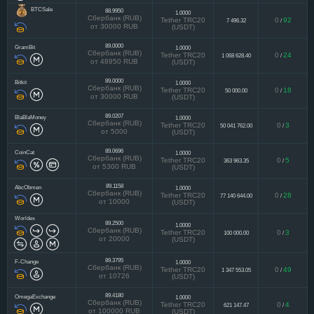
BTCSale
88.9950
1.0000
Сбербанк (RUB)
Tether TRC20
0
92
7 496.32
/
от 30000 RUB
(USDT)
89.0000
GramBit
1.0000
Сбербанк (RUB)
Tether TRC20
0
24
1 068 628.40
/
от 48950 RUB
(USDT)
89.0000
Bitkit
1.0000
Сбербанк (RUB)
Tether TRC20
0
18
50 000.00
/
от 30000 RUB
(USDT)
89.0207
BlaBlaMoney
1.0000
Сбербанк (RUB)
Tether TRC20
0
3
50 041 762.00
/
от 5000
(USDT)
89.0696
CoinCat
1.0000
Сбербанк (RUB)
Tether TRC20
0
5
363 963.35
/
от 5300 RUB
(USDT)
89.1158
AbcObmen
1.0000
Сбербанк (RUB)
Tether TRC20
0
28
77 140 644.00
/
от 10000
(USDT)
Worldex
89.2500
1.0000
Сбербанк (RUB)
Tether TRC20
0
3
100 000.00
/
от 20000
(USDT)
89.3795
F-Change
1.0000
Сбербанк (RUB)
Tether TRC20
0
49
1 347 553.05
/
от 10726
(USDT)
89.4180
OmegaExchange
1.0000
Сбербанк (RUB)
Tether TRC20
0
4
621 147.47
/
от 100000 RUB
(USDT)