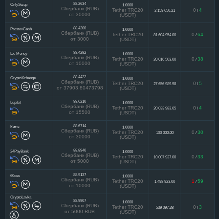
88.2634
OnlySwap
1.0000
Сбербанк (RUB)
Tether TRC20
0
4
2 159 650.21
/
от 30000
(USDT)
88.4200
ProstovCash
1.0000
Сбербанк (RUB)
Tether TRC20
0
64
81 604 954.00
/
от 3000
(USDT)
88.4292
Ex-Money
1.0000
Сбербанк (RUB)
Tether TRC20
0
38
20 016 503.00
/
от 10000
(USDT)
88.4422
CryptoXchange
1.0000
Сбербанк (RUB)
Tether TRC20
0
5
27 656 989.98
/
от 37903.80473798
(USDT)
88.6210
Lupibit
1.0000
Сбербанк (RUB)
Tether TRC20
0
4
20 033 983.65
/
от 15500
(USDT)
88.6714
Киты
1.0000
Сбербанк (RUB)
Tether TRC20
0
30
100 000.00
/
от 30000
(USDT)
88.8940
24PayBank
1.0000
Сбербанк (RUB)
Tether TRC20
0
33
10 007 937.00
/
от 5000
(USDT)
88.9137
60сек
1.0000
Сбербанк (RUB)
Tether TRC20
1
59
1 498 923.00
/
от 10000
(USDT)
CryptoLavka
88.9907
1.0000
Сбербанк (RUB)
Tether TRC20
0
3
539 097.38
/
от 5000 RUB
(USDT)