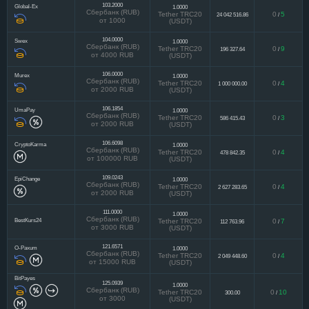
103.2000
Global-Ex
1.0000
Сбербанк (RUB)
Tether TRC20
0
5
24 042 516.86
/
от 1000
(USDT)
104.0000
Swex
1.0000
Сбербанк (RUB)
Tether TRC20
0
9
196 327.64
/
от 4000 RUB
(USDT)
106.0000
Murex
1.0000
Сбербанк (RUB)
Tether TRC20
0
4
1 000 000.00
/
от 2000 RUB
(USDT)
106.1854
UmaPay
1.0000
Сбербанк (RUB)
Tether TRC20
0
3
586 415.43
/
от 2000 RUB
(USDT)
106.6098
CryptoKarma
1.0000
Сбербанк (RUB)
Tether TRC20
0
4
478 842.35
/
от 100000 RUB
(USDT)
109.0243
EpiChange
1.0000
Сбербанк (RUB)
Tether TRC20
0
4
2 627 283.65
/
от 2000 RUB
(USDT)
111.0000
1.0000
Сбербанк (RUB)
BestKurs24
Tether TRC20
0
7
112 763.96
/
от 3000 RUB
(USDT)
121.6571
O-Paxum
1.0000
Сбербанк (RUB)
Tether TRC20
0
4
2 049 448.60
/
от 15000 RUB
(USDT)
BitPayes
125.0939
1.0000
Сбербанк (RUB)
Tether TRC20
0
10
300.00
/
от 3000
(USDT)