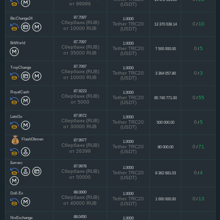
от 99999
(USDT)
87.7097
BtcChange24
1.0000
Сбербанк (RUB)
Tether TRC20
0
10
13 370 038.14
/
от 10000 RUB
(USDT)
87.7097
BitWorld
1.0000
Сбербанк (RUB)
Tether TRC20
0
5
7 500 000.00
/
от 35000 RUB
(USDT)
87.7097
TroyChange
1.0000
Сбербанк (RUB)
Tether TRC20
0
3
3 364 057.80
/
от 10000 RUB
(USDT)
87.9223
RoyalCash
1.0000
Сбербанк (RUB)
Tether TRC20
0
55
85 740 771.00
/
от 5000
(USDT)
87.9572
LetsGo
1.0000
Сбербанк (RUB)
Tether TRC20
0
5
500 000.00
/
от 30000 RUB
(USDT)
FlashObmen
87.9977
1.0000
Сбербанк (RUB)
Tether TRC20
0
71
80 000.00
/
от 26399
(USDT)
Битокс
87.9978
1.0000
Сбербанк (RUB)
Tether TRC20
0
4
8 362 681.03
/
от 50000
(USDT)
88.0000
Doll-Ex
1.0000
Сбербанк (RUB)
Tether TRC20
0
13
1 000 000.00
/
от 40000 RUB
(USDT)
88.0450
NixExchange
1.0000