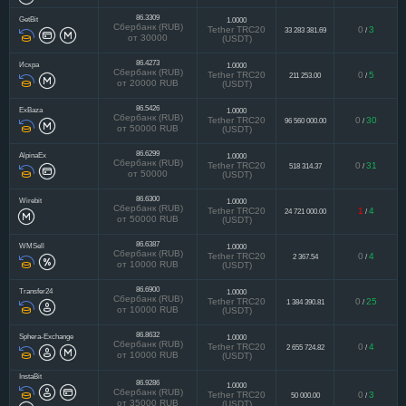
86.3309
GetBit
1.0000
Сбербанк (RUB)
Tether TRC20
0
3
33 283 381.69
/
от 30000
(USDT)
86.4273
Искра
1.0000
Сбербанк (RUB)
Tether TRC20
0
5
211 253.00
/
от 20000 RUB
(USDT)
86.5426
ExBaza
1.0000
Сбербанк (RUB)
Tether TRC20
0
30
96 560 000.00
/
от 50000 RUB
(USDT)
86.6299
AlpinaEx
1.0000
Сбербанк (RUB)
Tether TRC20
0
31
518 314.37
/
от 50000
(USDT)
86.6300
Wirebit
1.0000
Сбербанк (RUB)
Tether TRC20
1
4
24 721 000.00
/
от 50000 RUB
(USDT)
86.6387
WMSell
1.0000
Сбербанк (RUB)
Tether TRC20
0
4
2 367.54
/
от 10000 RUB
(USDT)
86.6900
Transfer24
1.0000
Сбербанк (RUB)
Tether TRC20
0
25
1 384 390.81
/
от 10000 RUB
(USDT)
86.8632
Sphera-Exchange
1.0000
Сбербанк (RUB)
Tether TRC20
0
4
2 655 724.82
/
от 10000 RUB
(USDT)
InstaBit
86.9286
1.0000
Сбербанк (RUB)
Tether TRC20
0
3
50 000.00
/
от 35000 RUB
(USDT)