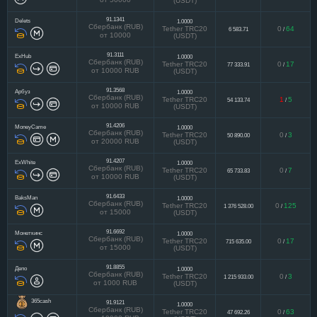
(USDT)
91.1341
Delets
1.0000
Сбербанк (RUB)
Tether TRC20
0
64
6 583.71
/
от 10000
(USDT)
91.3111
ExHub
1.0000
Сбербанк (RUB)
Tether TRC20
0
17
77 333.91
/
от 10000 RUB
(USDT)
91.3568
Арбуз
1.0000
Сбербанк (RUB)
Tether TRC20
1
5
54 133.74
/
от 10000 RUB
(USDT)
91.4206
MoneyCame
1.0000
Сбербанк (RUB)
Tether TRC20
0
3
50 890.00
/
от 20000 RUB
(USDT)
91.4207
ExWhite
1.0000
Сбербанк (RUB)
Tether TRC20
0
7
65 733.83
/
от 10000 RUB
(USDT)
91.6433
BaksMan
1.0000
Сбербанк (RUB)
Tether TRC20
0
125
1 376 528.00
/
от 15000
(USDT)
91.6692
Монеткинс
1.0000
Сбербанк (RUB)
Tether TRC20
0
17
715 635.00
/
от 15000
(USDT)
91.8855
Депо
1.0000
Сбербанк (RUB)
Tether TRC20
0
3
1 215 933.00
/
от 1000 RUB
(USDT)
365cash
91.9121
1.0000
Сбербанк (RUB)
Tether TRC20
0
63
47 692.26
/