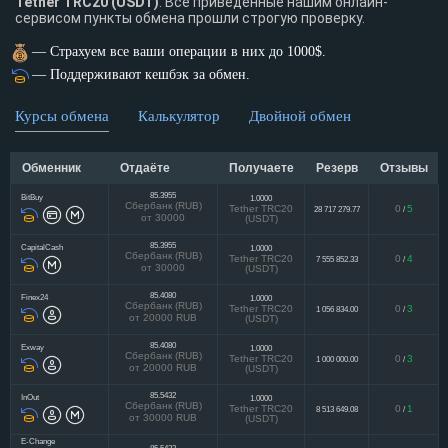
Tether TRC20 (USDT)
. Все приведенные нашим онлайн-
сервисом пункты обмена прошли строгую проверку.
— Страхуем все ваши операции в них до 1000$.
— Поддерживают кешбэк за обмен.
Курсы обмена
Калькулятор
Двойной обмен
Обменник
Отдаёте
Получаете
Резерв
Отзывы
85.3955
BitBuy
1.0000
Сбербанк (RUB)
Tether TRC20
0
5
28 717 279.77
/
от 30000
(USDT)
85.3955
CapitalCash
1.0000
Сбербанк (RUB)
Tether TRC20
0
4
7 555 852.33
/
от 30000
(USDT)
85.4080
Finex24
1.0000
Сбербанк (RUB)
Tether TRC20
0
3
1 056 834.00
/
от 20000 RUB
(USDT)
85.4080
Exway
1.0000
Сбербанк (RUB)
Tether TRC20
0
3
1 000 000.00
/
от 20000 RUB
(USDT)
85.5432
InOut
1.0000
Сбербанк (RUB)
Tether TRC20
0
1
8 513 649.08
/
от 30000 RUB
(USDT)
E-Change