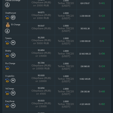
Pocket-Exchange
1.0000
Сбербанк (RUB)
Tether TRC20
0
41
624 378.67
/
от 2000 RUB
(USDT)
94.6271
OneMoment
1.0000
Сбербанк (RUB)
Tether TRC20
0
10
1 230 000.00
/
от 1000 RUB
(USDT)
El-Change
94.9147
1.0000
Сбербанк (RUB)
Tether TRC20
0
46
303 601.38
/
(USDT)
95.2500
Грааль
1.0000
Сбербанк (RUB)
Tether TRC20
0
6
1 000 000.00
/
от 5000 RUB
(USDT)
95.6854
Bitality
1.0000
Сбербанк (RUB)
Tether TRC20
0
56
32 842 690.22
/
от 15000
(USDT)
95.7294
Ru-Change
1.0000
Сбербанк (RUB)
Tether TRC20
0
24
156 980.00
/
от 10000 RUB
(USDT)
95.9193
CryptoGin
1.0000
Сбербанк (RUB)
Tether TRC20
0
12
9 862 445.85
/
от 10000
(USDT)
95.9294
YoChange
1.0000
Сбербанк (RUB)
Tether TRC20
0
46
236 282.88
/
от 4500
(USDT)
95.9315
EasySwap
1.0000
Сбербанк (RUB)
Tether TRC20
0
92
4 115 349.00
/
от 15000
(USDT)