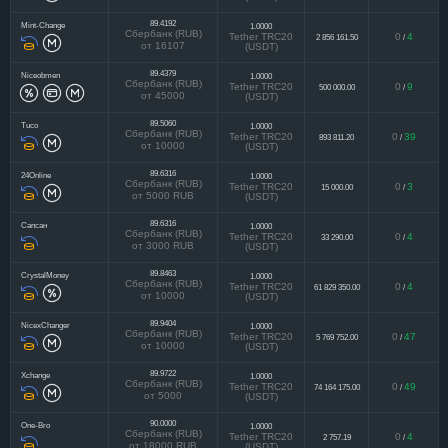
89.4192
Mint-Change
1.0000
Сбербанк (RUB)
Tether TRC20
0
4
2 856 161.50
/
от 16107
(USDT)
89.4379
Niceobmen
1.0000
Сбербанк (RUB)
Tether TRC20
0
9
500 000.00
/
от 45000
(USDT)
89.5060
Tuco
1.0000
Сбербанк (RUB)
Tether TRC20
0
39
893 811.20
/
от 10000
(USDT)
89.6316
24Online
1.0000
Сбербанк (RUB)
Tether TRC20
0
3
15 000.00
/
от 5000 RUB
(USDT)
89.6316
Сапсан
1.0000
Сбербанк (RUB)
Tether TRC20
0
4
33 290.00
/
от 3000 RUB
(USDT)
89.8463
CrystalMoney
1.0000
Сбербанк (RUB)
Tether TRC20
0
4
61 829 350.00
/
от 10000
(USDT)
89.9404
NicexChanger
1.0000
Сбербанк (RUB)
Tether TRC20
0
47
5 769 752.00
/
от 10000
(USDT)
89.9722
Xchange
1.0000
Сбербанк (RUB)
Tether TRC20
0
49
74 164 175.00
/
от 5000
(USDT)
90.0000
One-Bro
1.0000
Сбербанк (RUB)
Tether TRC20
0
4
2 757.19
/
от 18000 RUB
(USDT)