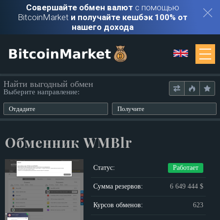
Совершайте обмен валют
с помощью
BitcoinMarket
и получайте кешбэк 100% от
нашего дохода
Мониторинг
Найти выгодный обмен
Выберите направление:
Обменники
Отдадите
Получите
Контакты
Обменник WMBlr
Войти
Статус:
Работает
Регистрация
Сумма резервов:
6 649 444 $
Курсов обменов:
623