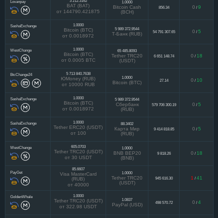
3 212.3162
Lovanpay
1.0000
BAT (BAT)
Bitcoin Cash
0
9
856.34
/
от 144790.421875
(BCH)
1.0000
SashaExchange
5 989 372.9544
Bitcoin (BTC)
0
5
54 791 307.65
/
Т-Банк (RUB)
от 0.0018972
1.0000
WestChange
65 485.8093
Bitcoin (BTC)
Tether TRC20
0
18
6 651 148.74
/
от 0.0005 BTC
(USDT)
5 713 840.7638
BtcChange24
1.0000
ЮMoney (RUB)
0
10
27.14
/
Bitcoin (BTC)
от 10000 RUB
1.0000
SashaExchange
5 989 372.9544
Bitcoin (BTC)
Сбербанк
0
5
579 706 300.19
/
от 0.0018972
(RUB)
1.0000
SashaExchange
88.3402
Tether ERC20 (USDT)
Карта Мир
0
5
9 414 818.85
/
от 100
(RUB)
605.0703
WestChange
1.0000
Tether TRC20 (USDT)
BNB BEP20
0
18
9 818.26
/
от 30 USDT
(BNB)
85.6607
PayGet
1.0000
Visa MasterCard
Tether TRC20
1
41
945 616.30
/
(RUB)
(USDT)
от 40000
1.0000
GoldenWhale
1.0837
Tether TRC20 (USDT)
0
4
498 570.72
/
PayPal (USD)
от 322.98 USDT