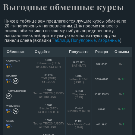
Выгодные обменные курсы
Ниже в таблице вам предлагаются лучшие курсы обмена по
20-ти популярным направлениям. Для просмотра всего
списка обменников по какому-нибудь определенному
направлению, выберите нужную вам валютную пару на
панели слева (вкладки
Таблица
,
Популярные
,
Избранные
).
Обменник
Отдаёте
Получаете
Резерв
Отзывы
1.0000
CryptoPay24
28 402.7971
Ethereum (ETH)
0
0
989 100.00
/
BAT (BAT)
от 3.899743 ETH
85.1996
BTCRotor
1.0000
СБП (RUB)
Tether TRC20
0
10
5 020 449.00
/
от 10000
(USDT)
1.0000
TrustwayExchange
92.3878
Tether TRC20 (USDT)
Сбербанк
0
4
10 821 309.75
/
от 100 USDT
(RUB)
1.0000
WestChange
34.0332
Bitcoin (BTC)
0
18
882.66
/
Ethereum (ETH)
от 0.0005 BTC
1.0000
Criptify
45.1781
Tether TRC20 (USDT)
Visa MasterCard
0
7
467 131.40
/
от 250 USDT
(UAH)