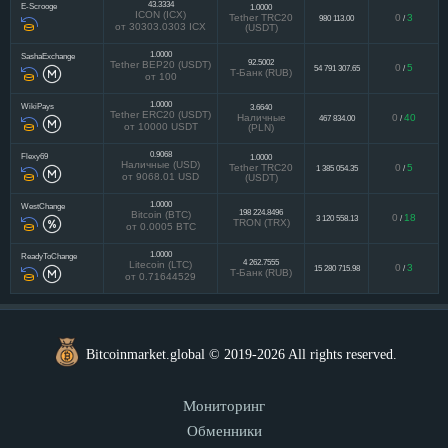
43.3334
E-Scrooge
1.0000
ICON (ICX)
Tether TRC20
0
3
980 113.00
/
от 30303.0303 ICX
(USDT)
1.0000
SashaExchange
92.5002
Tether BEP20 (USDT)
0
5
54 791 307.65
/
Т-Банк (RUB)
от 100
1.0000
WikiPays
3.6640
Tether ERC20 (USDT)
Наличные
0
40
467 834.00
/
от 10000 USDT
(PLN)
0.9068
Flexy69
1.0000
Наличные (USD)
Tether TRC20
0
5
1 385 054.35
/
от 9068.01 USD
(USDT)
1.0000
WestChange
198 224.8496
Bitcoin (BTC)
0
18
3 120 558.13
/
TRON (TRX)
от 0.0005 BTC
1.0000
ReadyToChange
4 262.7555
Litecoin (LTC)
0
3
15 280 715.98
/
Т-Банк (RUB)
от 0.71644529
Bitcoinmarket.global © 2019-2026 All rights reserved.
Мониторинг
Обменники