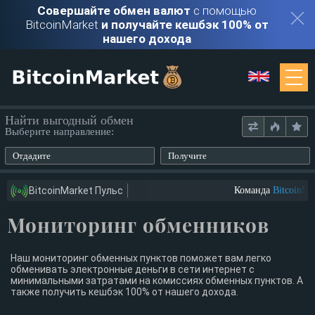
Совершайте обмен валют
с помощью
BitcoinMarket
и получайте кешбэк 100% от
нашего дохода
Мониторинг
Найти выгодный обмен
Выберите направление:
Обменники
Отдадите
Получите
Контакты
BitcoinMarket Пульс
Команда
BitcoinMar
Мониторинг обменников
Войти
Регистрация
Наш мониторинг обменных пунктов поможет вам легко
обменивать электронные деньги в сети интернет с
минимальными затратами на комиссиях обменных пунктов. А
также получить кешбэк 100% от нашего дохода.