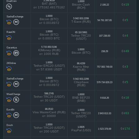
3 149.9039
DualCoin
1.0000
BAT (BAT)
Bitcoin Cash
0
19
2 106.22
/
от 175182.48175182
(BCH)
1.0000
SashaExchange
5 942 003.2299
Bitcoin (BTC)
0
5
54 791 307.65
/
Т-Банк (RUB)
от 0.0018972
1.0000
RateON
65 110.5991
Bitcoin (BTC)
Tether TRC20
0
4
107 236.00
/
от 0.0003 BTC
(USDT)
5 715 850.5196
Garantiya
1.0000
ЮMoney (RUB)
0
49
158.29
/
Bitcoin (BTC)
от 1000 RUB
1.0000
24Online
86.4159
Tether ERC20 (USDT)
Карта Мир
0
3
757 083 749.00
/
от 57.8366 USDT
(RUB)
1.0000
SashaExchange
5 942 003.2299
Bitcoin (BTC)
Сбербанк
0
5
579 734 829.23
/
от 0.0018972
(RUB)
598.2745
WestChange
1.0000
Tether TRC20 (USDT)
BNB BEP20
0
18
9 818.26
/
от 30 USDT
(BNB)
86.0510
EuroBit
1.0000
Visa MasterCard (RUB)
Tether TRC20
0
63
2 843 813.33
/
от 30000
(USDT)
1.0000
Dvizh
1.0835
Tether TRC20 (USDT)
0
174
1 523 378.69
/
PayPal (USD)
от 200 USDT