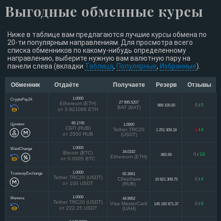
Выгодные обменные курсы
Ниже в таблице вам предлагаются лучшие курсы обмена по
20-ти популярным направлениям. Для просмотра всего
списка обменников по какому-нибудь определенному
направлению, выберите нужную вам валютную пару на
панели слева (вкладки
Таблица
,
Популярные
,
Избранные
).
Обменник
Отдаёте
Получаете
Резерв
Отзывы
1.0000
CryptoPay24
27 995.5207
Ethereum (ETH)
0
0
989 100.00
/
BAT (BAT)
от 3.921066 ETH
85.1745
Цунами
1.0000
СБП (RUB)
Tether TRC20
1
4
1 251 309.18
/
от 2500 RUB
(USDT)
1.0000
WestChange
34.0332
Bitcoin (BTC)
0
18
882.66
/
Ethereum (ETH)
от 0.0005 BTC
1.0000
TrustwayExchange
92.3661
Tether TRC20 (USDT)
Сбербанк
0
4
10 821 309.75
/
от 100 USDT
(RUB)
1.0000
Меняла
44.9952
Tether TRC20 (USDT)
Visa MasterCard
0
6
145 192 871.37
/
от 222.25 USDT
(UAH)