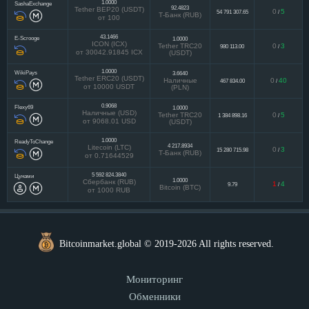
1.0000
SashaExchange
92.4823
Tether BEP20 (USDT)
0
5
54 791 307.65
/
Т-Банк (RUB)
от 100
43.1466
E-Scrooge
1.0000
ICON (ICX)
Tether TRC20
0
3
980 113.00
/
от 30042.91845 ICX
(USDT)
1.0000
WikiPays
3.6640
Tether ERC20 (USDT)
Наличные
0
40
467 834.00
/
от 10000 USDT
(PLN)
0.9068
Flexy69
1.0000
Наличные (USD)
Tether TRC20
0
5
1 384 898.16
/
от 9068.01 USD
(USDT)
1.0000
ReadyToChange
4 217.8934
Litecoin (LTC)
0
3
15 280 715.98
/
Т-Банк (RUB)
от 0.71644529
5 592 824.3840
Цунами
1.0000
Сбербанк (RUB)
1
4
9.79
/
Bitcoin (BTC)
от 1000 RUB
Bitcoinmarket.global © 2019-2026 All rights reserved.
Мониторинг
Обменники