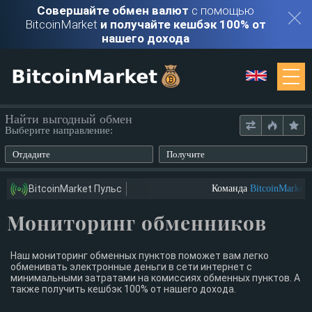
Совершайте обмен валют
с помощью
BitcoinMarket
и получайте кешбэк 100% от
нашего дохода
Мониторинг
Найти выгодный обмен
Выберите направление:
Обменники
Отдадите
Получите
Контакты
BitcoinMarket Пульс
Команда
BitcoinMarket
и
Мониторинг обменников
Войти
Регистрация
Наш мониторинг обменных пунктов поможет вам легко
обменивать электронные деньги в сети интернет с
минимальными затратами на комиссиях обменных пунктов. А
также получить кешбэк 100% от нашего дохода.