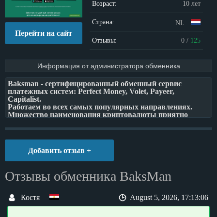
Возраст:
10 лет
Страна:
NL
Перейти на сайт
Отзывы:
0
/
125
Информация от администратора обменника
Baksman - сертифицированный обменный сервис
платежных систем: Perfect Money, Volet, Payeer,
Сapitalist.
Работаем во всех самых популярных направлениях.
Множество наименования криптовалюты приятно
порадуют Вас.
Гибкая политика курсов и вежливая техническая
поддержка. Современный и удобный интерфейс,
Добавить отзыв +
приятная бонусная программа для постоянных
клиентов.
Каждая обменная операция занимает не более 5-15
Отзывы обменника BaksMan
минут. Надежный и выгодный способ обменять валюту
в любое время суток.
Рассматриваются уникальные условия обмена для
Костя
August 5, 2026, 17:13:06
крупных клиентов.