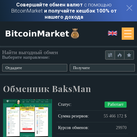
Совершайте обмен валют
с помощью
BitcoinMarket
и получайте кешбэк 100% от
нашего дохода
Мониторинг
Найти выгодный обмен
Выберите направление:
Обменники
Отдадите
Получите
Контакты
Обменник BaksMan
Войти
Статус:
Работает
Регистрация
Сумма резервов:
55 466 172 $
Курсов обменов:
29970