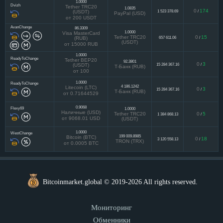
1.0000
Dvizh
Tether TRC20
1.0835
0
174
1 523 378.69
/
(USDT)
PayPal (USD)
от 200 USDT
AvanChange
86.3309
1.0000
Visa MasterCard
Tether TRC20
0
15
657 611.06
/
(RUB)
(USDT)
от 15000 RUB
1.0000
ReadyToChange
Tether BEP20
92.3801
0
3
15 284 367.16
/
(USDT)
Т-Банк (RUB)
от 100
1.0000
ReadyToChange
4 186.1242
Litecoin (LTC)
0
3
15 284 367.16
/
Т-Банк (RUB)
от 0.71644529
0.9068
Flexy69
1.0000
Наличные (USD)
Tether TRC20
0
5
1 384 868.13
/
от 9068.01 USD
(USDT)
1.0000
WestChange
199 009.8985
Bitcoin (BTC)
0
18
3 120 558.13
/
TRON (TRX)
от 0.0005 BTC
Bitcoinmarket.global © 2019-2026 All rights reserved.
Мониторинг
Обменники