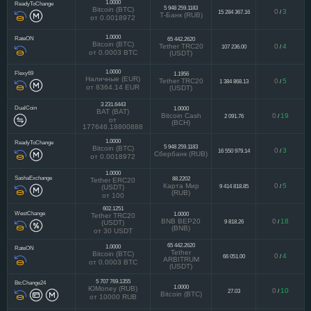
1.0000
ReadyToChange
5 948 259.1183
Bitcoin (BTC)
0
3
15 284 367.16
/
Т-Банк (RUB)
от 0.0018972
1.0000
RateON
65 442.2620
Bitcoin (BTC)
Tether TRC20
0
4
107 236.00
/
от 0.0003 BTC
(USDT)
1.0000
Flexy69
1.1956
Наличные (EUR)
Tether TRC20
0
5
1 384 868.13
/
от 8364.14 EUR
(USDT)
3 231.6443
DualCoin
1.0000
BAT (BAT)
Bitcoin Cash
0
19
2 091.76
/
от
(BCH)
177646.18800888
1.0000
ReadyToChange
5 948 259.1183
Bitcoin (BTC)
0
3
16 550 979.14
/
Сбербанк (RUB)
от 0.0018972
1.0000
SashaExchange
88.2202
Tether ERC20
Карта Мир
0
5
9 414 818.85
/
(USDT)
(RUB)
от 100
602.1251
WestChange
1.0000
Tether TRC20
BNB BEP20
0
18
9 818.26
/
(USDT)
(BNB)
от 30 USDT
65 442.2620
1.0000
RateON
Tether
Bitcoin (BTC)
0
4
66 051.00
/
ARBITRUM
от 0.0003 BTC
(USDT)
5 707 769.1355
BtcChange24
1.0000
ЮMoney (RUB)
0
10
27.03
/
Bitcoin (BTC)
от 10000 RUB