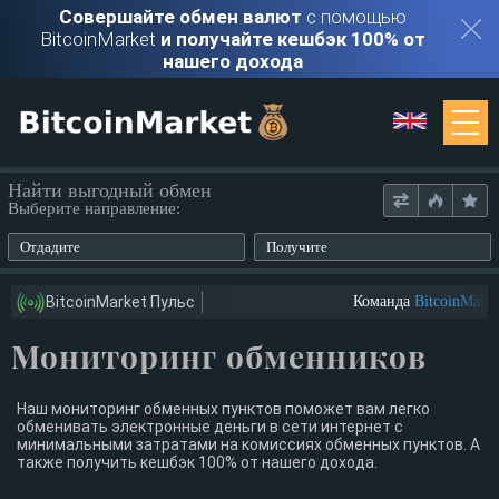
Совершайте обмен валют
с помощью
BitcoinMarket
и получайте кешбэк 100% от
нашего дохода
Мониторинг
Найти выгодный обмен
Выберите направление:
Обменники
Отдадите
Получите
Контакты
BitcoinMarket Пульс
Команда
BitcoinMarke
Мониторинг обменников
Войти
Регистрация
Наш мониторинг обменных пунктов поможет вам легко
обменивать электронные деньги в сети интернет с
минимальными затратами на комиссиях обменных пунктов. А
также получить кешбэк 100% от нашего дохода.