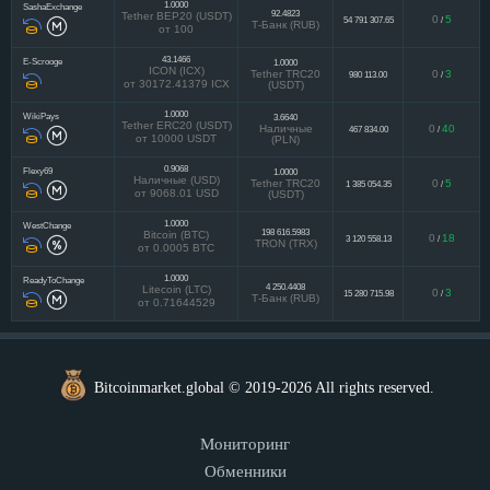
1.0000
SashaExchange
92.4823
Tether BEP20 (USDT)
0
5
54 791 307.65
/
Т-Банк (RUB)
от 100
43.1466
E-Scrooge
1.0000
ICON (ICX)
Tether TRC20
0
3
980 113.00
/
от 30172.41379 ICX
(USDT)
1.0000
WikiPays
3.6640
Tether ERC20 (USDT)
Наличные
0
40
467 834.00
/
от 10000 USDT
(PLN)
0.9068
Flexy69
1.0000
Наличные (USD)
Tether TRC20
0
5
1 385 054.35
/
от 9068.01 USD
(USDT)
1.0000
WestChange
198 616.5983
Bitcoin (BTC)
0
18
3 120 558.13
/
TRON (TRX)
от 0.0005 BTC
1.0000
ReadyToChange
4 250.4408
Litecoin (LTC)
0
3
15 280 715.98
/
Т-Банк (RUB)
от 0.71644529
Bitcoinmarket.global © 2019-2026 All rights reserved.
Мониторинг
Обменники