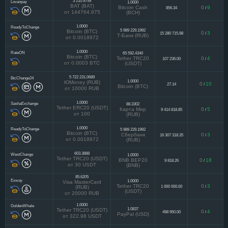
3 210.9759
Lovanpay
1.0000
BAT (BAT)
Bitcoin Cash
0
9
856.34
/
от 144764.875
(BCH)
1.0000
ReadyToChange
5 989 229.1992
Bitcoin (BTC)
0
3
15 280 715.98
/
Т-Банк (RUB)
от 0.0018972
1.0000
RateON
65 592.4340
Bitcoin (BTC)
Tether TRC20
0
4
107 236.00
/
от 0.0003 BTC
(USDT)
5 722 231.0689
BtcChange24
1.0000
ЮMoney (RUB)
0
10
27.14
/
Bitcoin (BTC)
от 10000 RUB
1.0000
SashaExchange
88.3302
Tether ERC20 (USDT)
Карта Мир
0
5
9 414 818.85
/
от 100
(RUB)
1.0000
ReadyToChange
5 989 229.1992
Bitcoin (BTC)
Сбербанк
0
3
16 307 318.35
/
от 0.0018972
(RUB)
603.3888
WestChange
1.0000
Tether TRC20 (USDT)
BNB BEP20
0
18
9 818.26
/
от 30 USDT
(BNB)
85.6205
Exway
1.0000
Visa MasterCard
Tether TRC20
0
3
1 000 000.00
/
(RUB)
(USDT)
от 20000 RUB
1.0000
GoldenWhale
1.0837
Tether TRC20 (USDT)
0
4
498 950.00
/
PayPal (USD)
от 322.98 USDT