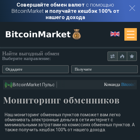
Совершайте обмен валют
с помощью
BitcoinMarket
и получайте кешбэк 100% от
нашего дохода
Мониторинг
Найти выгодный обмен
Выберите направление:
Обменники
Отдадите
Получите
Контакты
BitcoinMarket Пульс
Команда
BitcoinMar
Мониторинг обменников
Войти
Регистрация
Наш мониторинг обменных пунктов поможет вам легко
обменивать электронные деньги в сети интернет с
минимальными затратами на комиссиях обменных пунктов. А
также получить кешбэк 100% от нашего дохода.