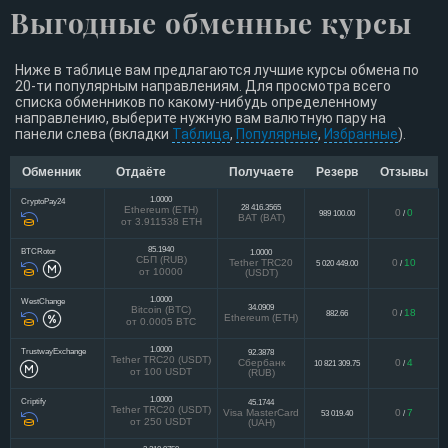
Выгодные обменные курсы
Ниже в таблице вам предлагаются лучшие курсы обмена по
20-ти популярным направлениям. Для просмотра всего
списка обменников по какому-нибудь определенному
направлению, выберите нужную вам валютную пару на
панели слева (вкладки
Таблица
,
Популярные
,
Избранные
).
Обменник
Отдаёте
Получаете
Резерв
Отзывы
1.0000
CryptoPay24
28 416.3565
Ethereum (ETH)
0
0
989 100.00
/
BAT (BAT)
от 3.911538 ETH
85.1940
BTCRotor
1.0000
СБП (RUB)
Tether TRC20
0
10
5 020 449.00
/
от 10000
(USDT)
1.0000
WestChange
34.0909
Bitcoin (BTC)
0
18
882.66
/
Ethereum (ETH)
от 0.0005 BTC
1.0000
TrustwayExchange
92.3878
Tether TRC20 (USDT)
Сбербанк
0
4
10 821 309.75
/
от 100 USDT
(RUB)
1.0000
Criptify
45.1744
Tether TRC20 (USDT)
Visa MasterCard
0
7
53 019.40
/
от 250 USDT
(UAH)