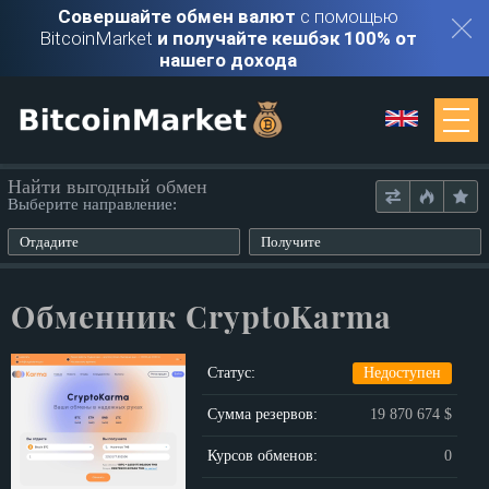
Совершайте обмен валют
с помощью
BitcoinMarket
и получайте кешбэк 100% от
нашего дохода
Мониторинг
Найти выгодный обмен
Выберите направление:
Обменники
Отдадите
Получите
Контакты
Обменник CryptoKarma
Войти
Статус:
Недоступен
Регистрация
Сумма резервов:
19 870 674 $
Курсов обменов:
0