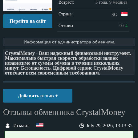
Возраст:
3 года, 9 месяцев
Страна:
SG
Перейти на сайт
Отзывы:
0
/
4
Информация от администратора обменника
CrystalMoney - Ваш надежный финансовый инструмент.
Максимально быстрая скорость обработки заявок
независимо от суммы обмена в течение нескольких
минут. Безопасность. Цифровой сервис CrystalMoney
отвечает всем современным требованиям.
Персональные данные наших клиентов защищены на
высочайшем уровне. Профессиональные сотрудники в
онлайн-поддержке в любое время суток ответят на все
Ваши вопросы. Мы работаем круглосуточно, 24/7.
Добавить отзыв +
Наша команда имеет огромный опыт в сфере обмена
валют и не только. Мы открыты для сотрудничества и с
радостью рассмотрим партнерские предложения от
Отзывы обменника CrystalMoney
разносторонних компаний, представляющих онлайн-
бизнес в сегменте финансовых услуг.
Исмаил
July 29, 2026, 13:13:35