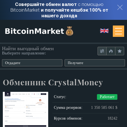
Совершайте обмен валют
с помощью
BitcoinMarket
и получайте кешбэк 100% от
нашего дохода
Мониторинг
Найти выгодный обмен
Выберите направление:
Обменники
Отдадите
Получите
Контакты
Обменник CrystalMoney
Войти
Статус:
Работает
Регистрация
Сумма резервов:
1 350 585 061 $
Курсов обменов:
18242