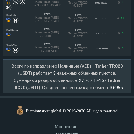
Наличные (AED)
Tether TRC20
0
4
3 933 463.30
/
от 36868.2049 AED
(USDT)
3.7350
CriptHub
1.0000
Наличные (AED)
Tether TRC20
0
11
500 000.00
/
от 18674.985 AED
(USDT)
3.7444
MultiKassa
1.0000
Наличные (AED)
Tether TRC20
0
3
369 000.00
/
от 50000
(USDT)
3.7500
CryptoYes
1.0000
Наличные (AED)
Tether TRC20
0
3
15 000 000.00
/
от 37500 AED
(USDT)
Всего по направлению
Наличные (AED) - Tether TRC20
8
(USDT)
работает
надежных обменных пунктов.
27 767 174.57
Суммарный резерв обменников:
Tether
3.6965
TRC20 (USDT)
. Средневзвешенный курс обмена:
Bitcoinmarket.global © 2019-2026 All rights reserved.
Мониторинг