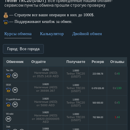
Tether TRC20 (USDT)
. Все приведенные нашим онлайн-
сервисом пункты обмена прошли строгую проверку.
— Страхуем все ваши операции в них до 1000$.
— Поддерживают кешбэк за обмен.
Курсы обмена
Калькулятор
Двойной обмен
Город: Все города
Обменник
Отдаёте
Получаете
Резерв
Отзывы
3.5251
Tec-Bit
1.0000
Наличные (AED)
Tether TRC20
0
6
223 098.78
/
от 3525.1419 AED
(USDT)
3.6820
001K
1.0000
Наличные (AED)
Tether TRC20
0
130
6 478 628.49
/
от 36698.367
(USDT)
3.6820
CryptoWolves
1.0000
Наличные (AED)
Tether TRC20
0
5
500 000.00
/
от 5000 AED
(USDT)
3.6820
Wirebit
1.0000
Наличные (AED)
Tether TRC20
1
4
762 984.00
/
от 36820.00000005
(USDT)
AED
1tab
3.6868
1.0000