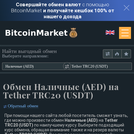
Совершайте обмен валют
с помощью
BitcoinMarket
и получайте кешбэк 100% от
нашего дохода
Мониторинг
Найти выгодный обмен
Выберите направление:
Обменники
Наличные (AED)
Tether TRC20 (USDT)
Контакты
Обмен Наличные (AED) на
Tether TRC20 (USDT)
Войти
Обратный обмен
Регистрация
При помощи нашего сайта любой посетитель сможет узнать,
где можно произвести обмен
Наличные (AED)
на
Tether
TRC20 (USDT)
по наилучшему курсу. Выберите подходящий
курс обмена, обращая внимание также и на резерв валюты