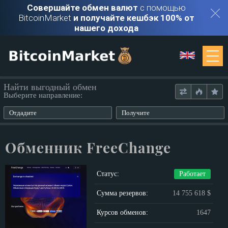
Совершайте обмен валют
с помощью
BitcoinMarket
и получайте кешбэк 100% от
нашего дохода
Мониторинг
Найти выгодный обмен
Выберите направление:
Обменники
Отдадите
Получите
Контакты
Обменник FreeChange
Войти
Статус:
Работает
Регистрация
Сумма резервов:
14 755 618 $
Курсов обменов:
1647