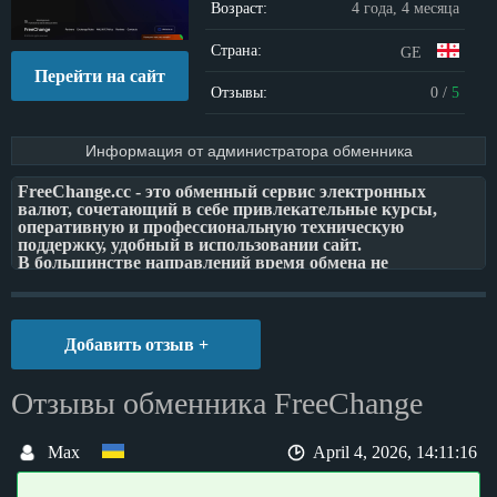
Возраст:
4 года, 4 месяца
Страна:
GE
Перейти на сайт
Отзывы:
0
/
5
Информация от администратора обменника
FreeChange.cc - это обменный сервис электронных
валют, сочетающий в себе привлекательные курсы,
оперативную и профессиональную техническую
поддержку, удобный в использовании сайт.
В большинстве направлений время обмена не
превышает 3-15 минут. Работаем для Вас без выходных,
а наши операторы всегда смогут помочь и ответят на
интересующие Вас вопросы.
Будем рады Вашей обратной связи о нас и нашей работе,
Добавить отзыв +
пожеланиям по улучшению сервиса.
Вы можете обратиться к нам:
Отзывы обменника FreeChange
В чат на сайте FreeChange.cc
Почта support@freechange.cc
Max
April 4, 2026, 14:11:16
!! Все обменные операции происходят на сайте через
создание заявки !!