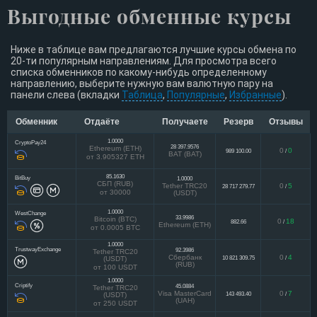
Выгодные обменные курсы
Ниже в таблице вам предлагаются лучшие курсы обмена по
20-ти популярным направлениям. Для просмотра всего
списка обменников по какому-нибудь определенному
направлению, выберите нужную вам валютную пару на
панели слева (вкладки
Таблица
,
Популярные
,
Избранные
).
Обменник
Отдаёте
Получаете
Резерв
Отзывы
1.0000
CryptoPay24
28 397.9576
Ethereum (ETH)
0
0
989 100.00
/
BAT (BAT)
от 3.905327 ETH
85.1630
BitBuy
1.0000
СБП (RUB)
Tether TRC20
0
5
28 717 279.77
/
от 30000
(USDT)
1.0000
WestChange
33.9986
Bitcoin (BTC)
0
18
882.66
/
Ethereum (ETH)
от 0.0005 BTC
1.0000
TrustwayExchange
92.3986
Tether TRC20
Сбербанк
0
4
10 821 309.75
/
(USDT)
(RUB)
от 100 USDT
1.0000
Criptify
45.0884
Tether TRC20
Visa MasterCard
0
7
143 493.40
/
(USDT)
(UAH)
от 250 USDT