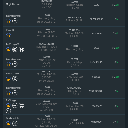
3 200.0130
1.0000
BAT (BAT)
MagicBitcoins
Bitcoin Cash
0
26
20.00
/
от 100
(BCH)
1.0000
SashaExchange
5 965 795.5851
Bitcoin (BTC)
0
5
54 791 307.65
/
Т-Банк (RUB)
от 0.0018972
1.0000
RateON
65 326.4544
Bitcoin (BTC)
Tether TRC20
0
4
107 236.00
/
от 0.0003 BTC
(USDT)
5 701 173.9383
BtcChange24
1.0000
ЮMoney (RUB)
0
10
27.13
/
Bitcoin (BTC)
от 10000 RUB
1.0000
SashaExchange
88.3502
Tether ERC20
Карта Мир
0
5
9 414 818.85
/
(USDT)
(RUB)
от 100
601.2296
WestChange
1.0000
Tether TRC20
BNB BEP20
0
18
9 818.26
/
(USDT)
(BNB)
от 30 USDT
1.0000
SashaExchange
5 965 795.5851
Bitcoin (BTC)
Сбербанк
0
5
579 715 135.21
/
от 0.0018972
(RUB)
E-Change
85.5630
1.0000
Visa MasterCard
Tether TRC20
0
5
1 170 610.51
/
(RUB)
(USDT)
от 45000
1.0000
GoldenWhale
Tether TRC20
1.0837
0
4
498 950.00
/
(USDT)
PayPal (USD)
от 322.98 USDT