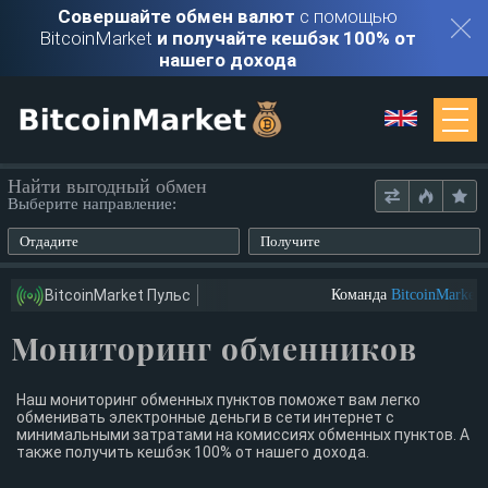
Совершайте обмен валют
с помощью
BitcoinMarket
и получайте кешбэк 100% от
нашего дохода
Мониторинг
Найти выгодный обмен
Выберите направление:
Обменники
Отдадите
Получите
Контакты
BitcoinMarket Пульс
Команда
BitcoinMarket
и
Мониторинг обменников
Войти
Регистрация
Наш мониторинг обменных пунктов поможет вам легко
обменивать электронные деньги в сети интернет с
минимальными затратами на комиссиях обменных пунктов. А
также получить кешбэк 100% от нашего дохода.