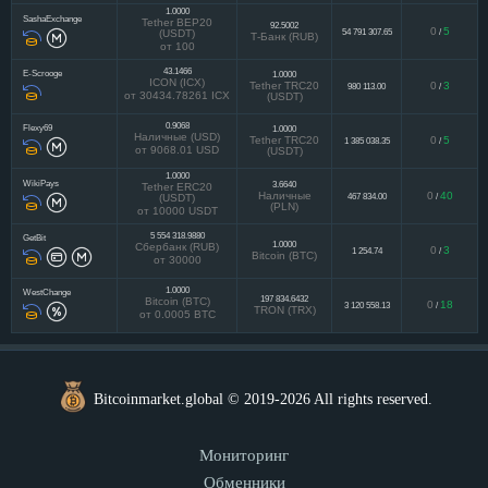
1.0000
SashaExchange
Tether BEP20
92.5002
0
5
54 791 307.65
/
(USDT)
Т-Банк (RUB)
от 100
43.1466
E-Scrooge
1.0000
ICON (ICX)
Tether TRC20
0
3
980 113.00
/
от 30434.78261 ICX
(USDT)
0.9068
Flexy69
1.0000
Наличные (USD)
Tether TRC20
0
5
1 385 038.35
/
от 9068.01 USD
(USDT)
1.0000
WikiPays
3.6640
Tether ERC20
Наличные
0
40
467 834.00
/
(USDT)
(PLN)
от 10000 USDT
5 554 318.9880
GetBit
1.0000
Сбербанк (RUB)
0
3
1 254.74
/
Bitcoin (BTC)
от 30000
1.0000
WestChange
197 834.6432
Bitcoin (BTC)
0
18
3 120 558.13
/
TRON (TRX)
от 0.0005 BTC
Bitcoinmarket.global © 2019-2026 All rights reserved.
Мониторинг
Обменники