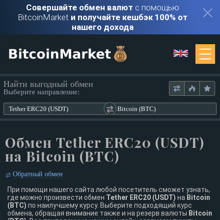
Совершайте обмен валют
с помощью
BitcoinMarket
и получайте кешбэк 100% от
нашего дохода
Мониторинг
Найти выгодный обмен
Выберите направление:
Обменники
Tether ERC20 (USDT)
Bitcoin (BTC)
Контакты
Обмен Tether ERC20 (USDT)
на Bitcoin (BTC)
Войти
Обратный обмен
Регистрация
При помощи нашего сайта любой посетитель сможет узнать,
где можно произвести обмен
Tether ERC20 (USDT)
на
Bitcoin
(BTC)
по наилучшему курсу. Выберите подходящий курс
обмена, обращая внимание также и на резерв валюты
Bitcoin