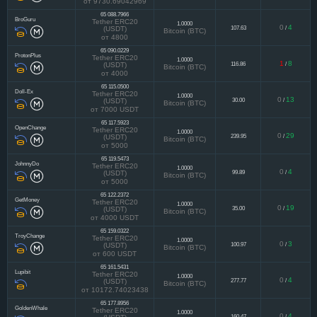
309.91
/
(USDT)
Bitcoin (BTC)
от 9730.69042969
65 088.7966
BroGuru
Tether ERC20
1.0000
0
4
107.63
/
(USDT)
Bitcoin (BTC)
от 4800
65 090.0229
ProtonPlus
Tether ERC20
1.0000
1
8
116.86
/
(USDT)
Bitcoin (BTC)
от 4000
65 115.0500
Doll-Ex
Tether ERC20
1.0000
0
13
30.00
/
(USDT)
Bitcoin (BTC)
от 7000 USDT
65 117.5923
OpenChange
Tether ERC20
1.0000
0
29
239.95
/
(USDT)
Bitcoin (BTC)
от 5000
65 119.5473
JohnnyDo
Tether ERC20
1.0000
0
4
99.89
/
(USDT)
Bitcoin (BTC)
от 5000
65 122.2372
GetMoney
Tether ERC20
1.0000
0
19
35.00
/
(USDT)
Bitcoin (BTC)
от 4000 USDT
65 159.0322
TroyChange
Tether ERC20
1.0000
0
3
100.97
/
(USDT)
Bitcoin (BTC)
от 600 USDT
65 161.5431
Lupibit
Tether ERC20
1.0000
0
4
277.77
/
(USDT)
Bitcoin (BTC)
от 10172.74023438
65 177.8956
GoldenWhale