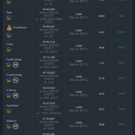
Tether ERC20
1.0000
0
82
6.68
/
(USDT)
Bitcoin (BTC)
от 50
66 664.6900
Daeo
Tether ERC20
1.0000
(USDT)
0
4
116.00
/
Bitcoin (BTC)
от 1333.29377895
USDT
66 680.9437
FlashObmen
Tether ERC20
1.0000
0
71
34.87
/
(USDT)
Bitcoin (BTC)
от 30
66 691.2718
Coinfy
Tether ERC20
1.0000
0
5
98.98
/
(USDT)
Bitcoin (BTC)
от 10 USDT
66 711.1400
FaceExchange
Tether ERC20
1.0000
0
4
1.13
/
(USDT)
Bitcoin (BTC)
от 500 USDT
66 745.8022
CryptoXchange
Tether ERC20
1.0000
0
5
67.83
/
(USDT)
Bitcoin (BTC)
от 200
66 970.0910
X-Obmen
Tether ERC20
1.0000
0
9
42.63
/
(USDT)
Bitcoin (BTC)
от 500 USDT
66 972.5078
EasyGlobal
Tether ERC20
1.0000
0
9
84.12
/
(USDT)
Bitcoin (BTC)
от 7205.3355241
67 015.8857
Global-Ex
Tether ERC20
1.0000
0
5
59.88
/
(USDT)
Bitcoin (BTC)
от 5000