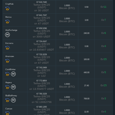
от 18.878085 USDT
67 616.7440
CriptHub
Tether ERC20
1.0000
0
11
0.50
/
(USDT)
Bitcoin (BTC)
от 30 USDT
67 641.7247
Метка
Tether ERC20
1.0000
0
7
3.00
/
(USDT)
Bitcoin (BTC)
от 47 USDT
67 659.5296
AnyExchange
Tether ERC20
1.0000
0
6
240.00
/
(USDT)
Bitcoin (BTC)
от 3000 USDT
67 724.4167
Котлета
Tether ERC20
1.0000
0
4
0.06
/
(USDT)
Bitcoin (BTC)
от 10.835907 USDT
67 733.3229
Альткоин
Tether ERC20
1.0000
0
35
100.00
/
(USDT)
Bitcoin (BTC)
от 47 USDT
67 743.2469
CoinBlinker
Tether ERC20
1.0000
0
5
440.00
/
(USDT)
Bitcoin (BTC)
от 122
67 772.8854
Ферма
Tether ERC20
1.0000
0
25
27.40
/
(USDT)
Bitcoin (BTC)
от 13.554577 USDT
67 790.1529
BlaBlaMoney
Tether ERC20
1.0000
0
3
769.00
/
(USDT)
Bitcoin (BTC)
от 52.13062756
67 860.1265
Сапсан
Tether ERC20
1.0000
0
4
11.00
/