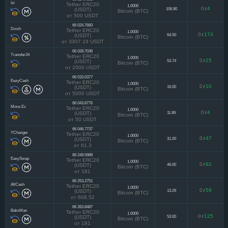
66 024.7655
Izi
Tether ERC20
1.0000
0
4
106.90
/
(USDT)
Bitcoin (BTC)
от 500 USDT
66 024.7660
Dvizh
Tether ERC20
1.0000
0
174
64.50
/
(USDT)
Bitcoin (BTC)
от 3307.19 USDT
66 028.7036
Transfer24
Tether ERC20
1.0000
0
25
53.74
/
(USDT)
Bitcoin (BTC)
от 2000 USDT
66 033.0377
EezyCash
Tether ERC20
1.0000
0
10
16.00
/
(USDT)
Bitcoin (BTC)
от 5000 USDT
66 043.8776
More-Ex
Tether ERC20
1.0000
0
4
11.89
/
(USDT)
Bitcoin (BTC)
от 50 USDT
66 046.7737
YChanger
Tether ERC20
1.0000
0
47
31.00
/
(USDT)
Bitcoin (BTC)
от 61.3
66 249.5989
EasySwap
Tether ERC20
1.0000
0
92
46.00
/
(USDT)
Bitcoin (BTC)
от 181
66 253.2751
AllCash
Tether ERC20
1.0000
0
59
13.29
/
(USDT)
Bitcoin (BTC)
от 608.52
66 263.8487
BaksMan
Tether ERC20
1.0000
0
125
53.00
/
(USDT)
Bitcoin (BTC)