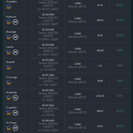
65 019.5059
CryptoBox
Tether ERC20
1.0000
0
21
61.14
/
(USDT)
Bitcoin (BTC)
от 49.57 USDT
65 019.5059
Kupitman
Tether ERC20
1.0000
0
12
300.00
/
(USDT)
Bitcoin (BTC)
от 5000 USDT
65 019.5059
Moonlight
Tether ERC20
1.0000
0
23
20.00
/
(USDT)
Bitcoin (BTC)
от 6000 USDT
65 019.5059
LetsGo
Tether ERC20
1.0000
0
5
300.00
/
(USDT)
Bitcoin (BTC)
от 4000 USDT
65 021.8000
RateON
Tether ERC20
1.0000
0
4
1.11
/
(USDT)
Bitcoin (BTC)
от 30 USDT
65 057.1800
E-Scrooge
Tether ERC20
1.0000
0
3
36.80
/
(USDT)
Bitcoin (BTC)
от 700 USDT
65 057.4541
SwapGate
Tether ERC20
1.0000
0
4
1 011.76
/
(USDT)
Bitcoin (BTC)
от 5000
65 057.5632
CryptoGin
Tether ERC20
1.0000
0
12
490.67
/
(USDT)
Bitcoin (BTC)
от 25000
65 060.4430
N-Change
Tether ERC20
1.0000
0
12
23.00
/
(USDT)
Bitcoin (BTC)