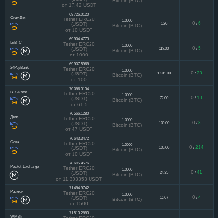
Tether ERC20
1.0000
0
13
1.00
/
(USDT)
Bitcoin (BTC)
от 17.42 USDT
69 726.0120
GrumBot
Tether ERC20
1.0000
0
6
1.20
/
(USDT)
Bitcoin (BTC)
от 10 USDT
69 904.4773
IziBTC
Tether ERC20
1.0000
0
5
115.00
/
(USDT)
Bitcoin (BTC)
от 1000
69 907.5968
24PayBank
Tether ERC20
1.0000
0
33
1 231.00
/
(USDT)
Bitcoin (BTC)
от 100
70 086.3134
BTCRotor
Tether ERC20
1.0000
0
10
77.00
/
(USDT)
Bitcoin (BTC)
от 61.5
70 566.1280
Депо
Tether ERC20
1.0000
0
3
100.00
/
(USDT)
Bitcoin (BTC)
от 47 USDT
70 643.3472
Сова
Tether ERC20
1.0000
0
214
100.00
/
(USDT)
Bitcoin (BTC)
от 10 USDT
70 645.9576
Pocket-Exchange
Tether ERC20
1.0000
0
41
24.35
/
(USDT)
Bitcoin (BTC)
от 11.303353 USDT
71 484.9742
Размен
Tether ERC20
1.0000
0
4
15.67
/
(USDT)
Bitcoin (BTC)
от 1500