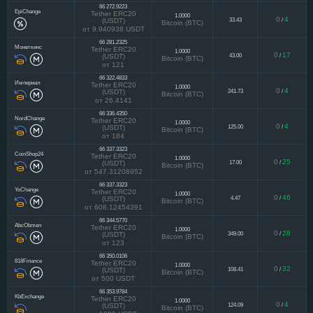
от 181
66 272.9223
EpiChange
Tether ERC20
1.0000
0
4
33.43
/
(USDT)
Bitcoin (BTC)
от 9.940938 USDT
66 281.2325
Монеткинс
Tether ERC20
1.0000
0
17
43.00
/
(USDT)
Bitcoin (BTC)
от 121
66 322.4833
Империал
Tether ERC20
1.0000
0
4
241.73
/
(USDT)
Bitcoin (BTC)
от 26.4141
66 336.4350
NordChange
Tether ERC20
1.0000
0
4
125.00
/
(USDT)
Bitcoin (BTC)
от 184
66 337.3323
CoinShop24
Tether ERC20
1.0000
0
25
17.00
/
(USDT)
Bitcoin (BTC)
от 547.31208952
66 337.3323
YoChange
Tether ERC20
1.0000
0
46
4.47
/
(USDT)
Bitcoin (BTC)
от 608.12454391
66 344.5770
AbcObmen
Tether ERC20
1.0000
0
28
349.00
/
(USDT)
Bitcoin (BTC)
от 123
66 350.0106
818Finance
Tether ERC20
1.0000
0
32
108.41
/
(USDT)
Bitcoin (BTC)
от 500 USDT
66 353.9784
KbExchange
Tether ERC20
1.0000
0
4