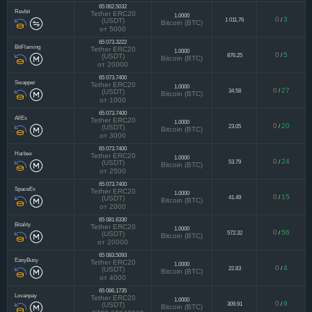
от 1000 USDT
65 062.5032
Revbit
Tether ERC20
1.0000
0
3
1 011.76
/
(USDT)
Bitcoin (BTC)
от 5000
65 073.3222
BitFlaming
Tether ERC20
1.0000
0
5
876.25
/
(USDT)
Bitcoin (BTC)
от 20000
65 073.7400
Swapper
Tether ERC20
1.0000
0
27
34.58
/
(USDT)
Bitcoin (BTC)
от 1000
65 073.7400
AllEx
Tether ERC20
1.0000
0
20
23.05
/
(USDT)
Bitcoin (BTC)
от 3000
65 073.7400
Harbex
Tether ERC20
1.0000
0
24
53.79
/
(USDT)
Bitcoin (BTC)
от 2500
65 073.7400
SpaceEx
Tether ERC20
1.0000
0
15
41.49
/
(USDT)
Bitcoin (BTC)
от 2000
65 081.6330
Bitality
Tether ERC20
1.0000
0
56
572.32
/
(USDT)
Bitcoin (BTC)
от 20000
65 083.5093
EasyBusy
Tether ERC20
1.0000
0
4
22.83
/
(USDT)
Bitcoin (BTC)
от 4000
65 086.1735
Lovanpay
Tether ERC20
1.0000
0
9