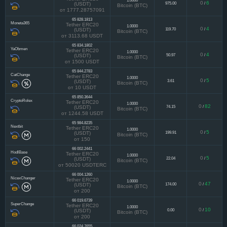
WmMoney
Tether ERC20
1.0000
0
6
975.00
/
(USDT)
Bitcoin (BTC)
от 1777.28757091
65 828.1813
Moneta365
Tether ERC20
1.0000
0
4
119.70
/
(USDT)
Bitcoin (BTC)
от 3113.68 USDT
65 834.1802
YaObmen
Tether ERC20
1.0000
0
4
50.97
/
(USDT)
Bitcoin (BTC)
от 1500 USDT
65 844.2783
CatChange
Tether ERC20
1.0000
0
5
3.61
/
(USDT)
Bitcoin (BTC)
от 10 USDT
65 850.3644
CryptoRolex
Tether ERC20
1.0000
0
82
74.15
/
(USDT)
Bitcoin (BTC)
от 1244.58 USDT
65 984.8235
Nextbit
Tether ERC20
1.0000
0
5
199.91
/
(USDT)
Bitcoin (BTC)
от 150
66 002.2441
HodlBase
Tether ERC20
1.0000
0
5
22.04
/
(USDT)
Bitcoin (BTC)
от 50020 USDTERC
66 004.1260
NicexChanger
Tether ERC20
1.0000
0
47
174.00
/
(USDT)
Bitcoin (BTC)
от 200
66 019.6739
SuperChange
Tether ERC20
1.0000
0
10
0.00
/
(USDT)
Bitcoin (BTC)
от 200