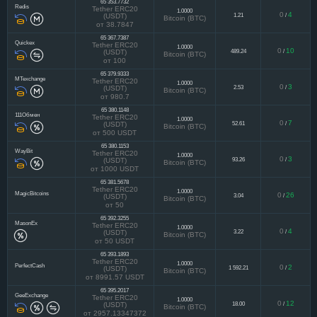
65 353.7732
Redis
Tether ERC20
1.0000
0
4
1.21
/
(USDT)
Bitcoin (BTC)
от 38.7847
65 367.7387
Quickex
Tether ERC20
1.0000
0
10
489.24
/
(USDT)
Bitcoin (BTC)
от 100
65 379.9333
MTexchange
Tether ERC20
1.0000
0
3
2.53
/
(USDT)
Bitcoin (BTC)
от 980.7
65 380.1148
111Обмен
Tether ERC20
1.0000
0
7
52.61
/
(USDT)
Bitcoin (BTC)
от 500 USDT
65 380.1153
WayBit
Tether ERC20
1.0000
0
3
93.26
/
(USDT)
Bitcoin (BTC)
от 1000 USDT
65 381.5678
Tether ERC20
1.0000
MagicBitcoins
0
26
3.04
/
(USDT)
Bitcoin (BTC)
от 50
65 392.3255
MasonEx
Tether ERC20
1.0000
0
4
3.22
/
(USDT)
Bitcoin (BTC)
от 50 USDT
65 393.1893
Tether ERC20
1.0000
PerfectCash
0
2
1 592.21
/
(USDT)
Bitcoin (BTC)
от 8991.57 USDT
65 395.2017
GeeExchange
Tether ERC20
1.0000
0
12
18.00
/
(USDT)
Bitcoin (BTC)