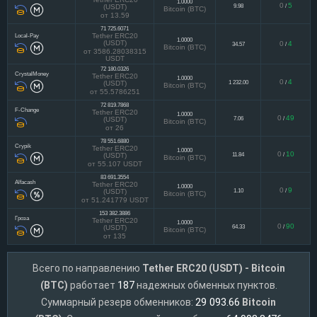
71 513.2883
WMBlr
Tether ERC20
1.0000
0
5
9.98
/
(USDT)
Bitcoin (BTC)
от 13.59
71 725.6071
Local-Pay
Tether ERC20
1.0000
(USDT)
0
4
34.57
/
Bitcoin (BTC)
от 3586.28038315
USDT
72 180.0326
CrystalMoney
Tether ERC20
1.0000
0
4
1 232.00
/
(USDT)
Bitcoin (BTC)
от 55.5786251
72 819.7868
F-Change
Tether ERC20
1.0000
0
49
7.06
/
(USDT)
Bitcoin (BTC)
от 26
78 551.6880
Crypik
Tether ERC20
1.0000
0
10
11.84
/
(USDT)
Bitcoin (BTC)
от 55.107 USDT
83 691.3554
Alfacash
Tether ERC20
1.0000
0
9
1.10
/
(USDT)
Bitcoin (BTC)
от 51.241779 USDT
153 382.3886
Гроза
Tether ERC20
1.0000
0
90
64.33
/
(USDT)
Bitcoin (BTC)
от 135
Всего по направлению
Tether ERC20 (USDT) - Bitcoin
187
(BTC)
работает
надежных обменных пунктов.
29 093.66
Суммарный резерв обменников:
Bitcoin