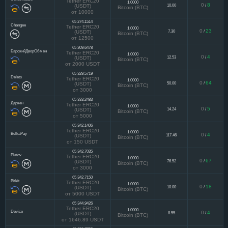
65 274.1514
CoinCraddle
Tether ERC20
1.0000
0
8
10.00
/
(USDT)
Bitcoin (BTC)
от 10000
65 274.1514
Changee
Tether ERC20
1.0000
0
23
7.30
/
(USDT)
Bitcoin (BTC)
от 12500
65 309.6478
БарскийДворОбмен
Tether ERC20
1.0000
0
4
12.53
/
(USDT)
Bitcoin (BTC)
от 2000 USDT
65 329.5719
Delets
Tether ERC20
1.0000
0
64
50.00
/
(USDT)
Bitcoin (BTC)
от 3000
65 333.2483
Даркен
Tether ERC20
1.0000
0
5
14.24
/
(USDT)
Bitcoin (BTC)
от 5000
65 342.1406
Tether ERC20
1.0000
BelkaPay
0
4
117.46
/
(USDT)
Bitcoin (BTC)
от 150 USDT
65 342.7035
Platov
Tether ERC20
1.0000
0
67
76.52
/
(USDT)
Bitcoin (BTC)
от 3000
65 342.7150
Bitkit
Tether ERC20
1.0000
0
18
10.00
/
(USDT)
Bitcoin (BTC)
от 5000 USDT
65 344.9426
Tether ERC20
1.0000
Device
0
4
8.55
/
(USDT)
Bitcoin (BTC)
от 1646.89 USDT