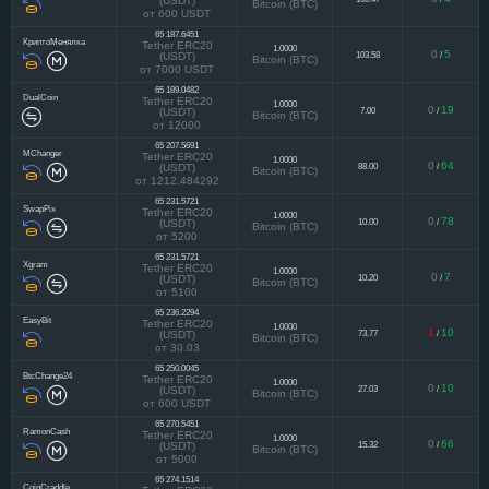
Tether ERC20
1.0000
0
4
160.47
/
(USDT)
Bitcoin (BTC)
от 600 USDT
65 187.6451
КриптоМенялка
Tether ERC20
1.0000
0
5
103.58
/
(USDT)
Bitcoin (BTC)
от 7000 USDT
65 189.0482
DualCoin
Tether ERC20
1.0000
0
19
7.00
/
(USDT)
Bitcoin (BTC)
от 12000
65 207.5691
MChanger
Tether ERC20
1.0000
0
64
88.00
/
(USDT)
Bitcoin (BTC)
от 1212.484292
65 231.5721
SwapPix
Tether ERC20
1.0000
0
78
10.00
/
(USDT)
Bitcoin (BTC)
от 5200
65 231.5721
Xgram
Tether ERC20
1.0000
0
7
10.20
/
(USDT)
Bitcoin (BTC)
от 5100
65 236.2294
EasyBit
Tether ERC20
1.0000
1
10
73.77
/
(USDT)
Bitcoin (BTC)
от 30.03
65 250.0045
BtcChange24
Tether ERC20
1.0000
0
10
27.03
/
(USDT)
Bitcoin (BTC)
от 600 USDT
65 270.5451
RamonCash
Tether ERC20
1.0000
0
66
15.32
/
(USDT)
Bitcoin (BTC)
от 5000