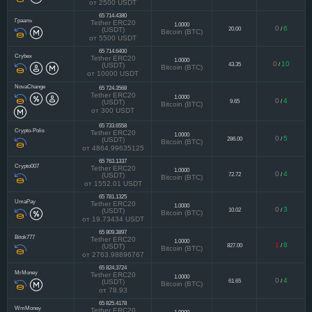
0
3
2.99
/
(USDT)
Bitcoin (BTC)
от 2500 USDT
65 714.4380
Грааль
Tether ERC20
1.0000
0
6
20.00
/
(USDT)
Bitcoin (BTC)
от 5500 USDT
65 714.6400
Crybex
Tether ERC20
1.0000
0
10
43.35
/
(USDT)
Bitcoin (BTC)
от 10000 USDT
NovaChange
65 724.3568
Tether ERC20
1.0000
0
4
9.65
/
(USDT)
Bitcoin (BTC)
от 300 USDT
65 733.6558
Crypto-Polis
Tether ERC20
1.0000
0
5
286.00
/
(USDT)
Bitcoin (BTC)
от 4864.99635125
65 763.1337
Crypto007
Tether ERC20
1.0000
0
4
72.72
/
(USDT)
Bitcoin (BTC)
от 1552.01 USDT
65 781.1325
UmaPay
Tether ERC20
1.0000
0
3
10.02
/
(USDT)
Bitcoin (BTC)
от 19.73434 USDT
65 809.3897
Bitok777
Tether ERC20
1.0000
1
8
827.00
/
(USDT)
Bitcoin (BTC)
от 2763.98896767
65 824.3724
MrMoney
Tether ERC20
1.0000
0
4
61.65
/
(USDT)
Bitcoin (BTC)
от 78.93
65 825.4178