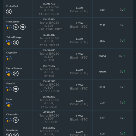
от 2957.13347372
65 399.7694
PocketBank
Tether ERC20
1.0000
0
4
0.89
/
(USDT)
Bitcoin (BTC)
от 1000 USDT
65 437.8964
FloatChange
Tether ERC20
1.0000
0
3
70.43
/
(USDT)
Bitcoin (BTC)
от 98.1568 USDT
65 445.4117
YellowChanger
Tether ERC20
1.0000
0
4
15.00
/
(USDT)
Bitcoin (BTC)
от 64.790576
65 453.4685
CryptaBar
Tether ERC20
1.0000
0
63
160.54
/
(USDT)
Bitcoin (BTC)
от 150
65 477.1972
БухтаОбмена
Tether ERC20
1.0000
0
7
450.00
/
(USDT)
Bitcoin (BTC)
от 500
65 495.2970
Finex24
Tether ERC20
1.0000
0
3
68.64
/
(USDT)
Bitcoin (BTC)
от 1500 USDT
65 495.2970
Swex
Tether ERC20
1.0000
0
9
2.00
/
(USDT)
Bitcoin (BTC)
от 40 USDT
65 511.4906
ChangerBiz
Tether ERC20
1.0000
0
9
0.07
/
(USDT)
Bitcoin (BTC)
от 50 USDT
65 519.2472
Niceobmen
Tether ERC20
1.0000