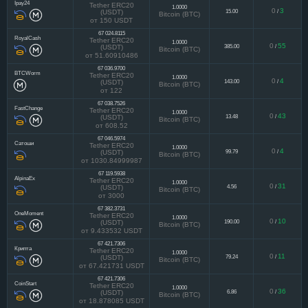
67 024.1287
Ipay24
Tether ERC20
1.0000
0
3
15.00
/
(USDT)
Bitcoin (BTC)
от 150 USDT
67 024.8115
RoyalCash
Tether ERC20
1.0000
0
55
385.00
/
(USDT)
Bitcoin (BTC)
от 51.60910486
67 036.9700
BTCWorm
Tether ERC20
1.0000
0
4
143.00
/
(USDT)
Bitcoin (BTC)
от 122
67 038.7526
FastChange
Tether ERC20
1.0000
0
43
13.48
/
(USDT)
Bitcoin (BTC)
от 608.52
67 046.5974
Сатоши
Tether ERC20
1.0000
0
4
99.79
/
(USDT)
Bitcoin (BTC)
от 1030.84999987
67 119.5938
AlpinaEx
Tether ERC20
1.0000
0
31
4.56
/
(USDT)
Bitcoin (BTC)
от 3000
67 382.3731
OneMoment
Tether ERC20
1.0000
0
10
190.00
/
(USDT)
Bitcoin (BTC)
от 9.433532 USDT
67 421.7306
Крипта
Tether ERC20
1.0000
0
11
79.24
/
(USDT)
Bitcoin (BTC)
от 67.421731 USDT
67 421.7306
CoinStart
Tether ERC20
1.0000
0
36
6.86
/
(USDT)
Bitcoin (BTC)