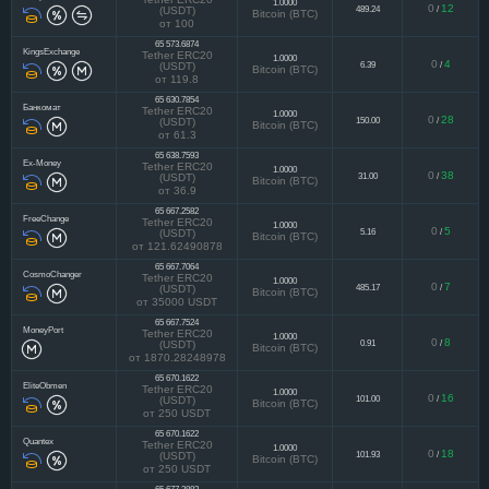
65 570.5406
SwapsCenter
Tether ERC20
1.0000
0
12
489.24
/
(USDT)
Bitcoin (BTC)
от 100
65 573.6874
KingsExchange
Tether ERC20
1.0000
0
4
6.39
/
(USDT)
Bitcoin (BTC)
от 119.8
65 630.7854
Банкомат
Tether ERC20
1.0000
0
28
150.00
/
(USDT)
Bitcoin (BTC)
от 61.3
65 638.7593
Ex-Money
Tether ERC20
1.0000
0
38
31.00
/
(USDT)
Bitcoin (BTC)
от 36.9
65 667.2582
FreeChange
Tether ERC20
1.0000
0
5
5.16
/
(USDT)
Bitcoin (BTC)
от 121.62490878
65 667.7064
CosmoChanger
Tether ERC20
1.0000
0
7
485.17
/
(USDT)
Bitcoin (BTC)
от 35000 USDT
65 667.7524
MoneyPort
Tether ERC20
1.0000
0
8
0.91
/
(USDT)
Bitcoin (BTC)
от 1870.28248978
65 670.1622
EliteObmen
Tether ERC20
1.0000
0
16
101.00
/
(USDT)
Bitcoin (BTC)
от 250 USDT
65 670.1622
Quantex
Tether ERC20
1.0000
0
18
101.93
/
(USDT)
Bitcoin (BTC)
от 250 USDT