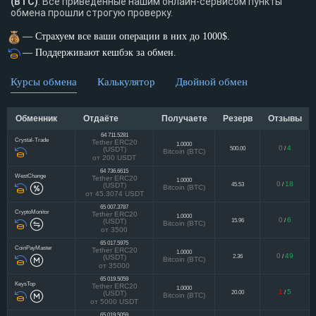
(BTC)
. Все приведенные нашим онлайн-сервисом пункты
обмена прошли строгую проверку.
— Страхуем все ваши операции в них до 1000$.
— Поддерживают кешбэк за обмен.
Курсы обмена
Калькулятор
Двойной обмен
Отдаёте
Получаете
Резерв
Отзывы
Обменник
64 711.5281
Crystal-Trade
Tether ERC20
1.0000
0
4
500.00
/
(USDT)
Bitcoin (BTC)
от 200 USDT
64 736.6615
WestChange
Tether ERC20
1.0000
0
18
45.53
/
(USDT)
Bitcoin (BTC)
от 45.3074 USDT
65 007.3787
CryptoMonitor
Tether ERC20
1.0000
0
6
15.96
/
(USDT)
Bitcoin (BTC)
от 3500
65 017.5975
CoinPayMaster
Tether ERC20
1.0000
0
49
2.36
/
(USDT)
Bitcoin (BTC)
от 35000
65 019.5059
KeysTop
Tether ERC20
1.0000
1
5
20.00
/
(USDT)
Bitcoin (BTC)
от 5000 USDT