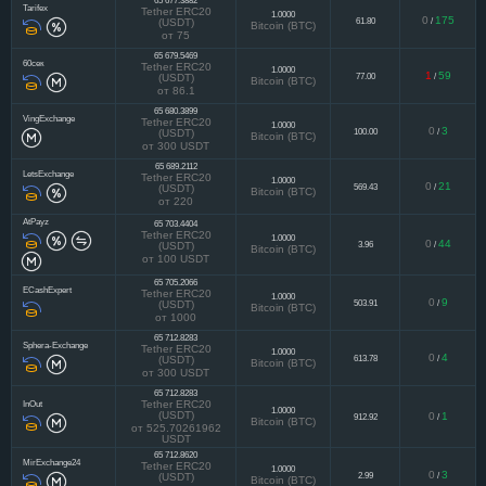
65 677.3882
Tarifex
Tether ERC20
1.0000
0
175
61.80
/
(USDT)
Bitcoin (BTC)
от 75
65 679.5469
60сек
Tether ERC20
1.0000
1
59
77.00
/
(USDT)
Bitcoin (BTC)
от 86.1
65 680.3899
VingExchange
Tether ERC20
1.0000
0
3
100.00
/
(USDT)
Bitcoin (BTC)
от 300 USDT
65 689.2112
LetsExchange
Tether ERC20
1.0000
0
21
569.43
/
(USDT)
Bitcoin (BTC)
от 220
AtPayz
65 703.4404
Tether ERC20
1.0000
0
44
3.96
/
(USDT)
Bitcoin (BTC)
от 100 USDT
65 705.2066
ECashExpert
Tether ERC20
1.0000
0
9
503.91
/
(USDT)
Bitcoin (BTC)
от 1000
65 712.8283
Sphera-Exchange
Tether ERC20
1.0000
0
4
613.78
/
(USDT)
Bitcoin (BTC)
от 300 USDT
65 712.8283
InOut
Tether ERC20
1.0000
(USDT)
0
1
912.92
/
Bitcoin (BTC)
от 525.70261962
USDT
65 712.8620
MirExchange24
Tether ERC20
1.0000