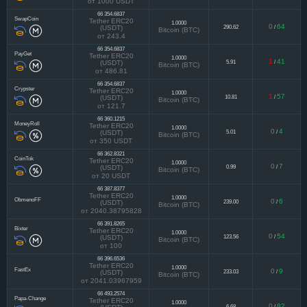
124.09
/
(USDT)
Bitcoin (BTC)
от 1000 USDT
66 354.6837
SwapCoin
Tether ERC20
1.0000
0
64
290.62
/
(USDT)
Bitcoin (BTC)
от 243.4
66 354.6837
PayGet
Tether ERC20
1.0000
1
41
5.91
/
(USDT)
Bitcoin (BTC)
от 486.81
66 354.6837
Crypster
Tether ERC20
1.0000
1
57
10.81
/
(USDT)
Bitcoin (BTC)
от 121.7
66 360.1215
MoneyRoll
Tether ERC20
1.0000
0
4
5.01
/
(USDT)
Bitcoin (BTC)
от 350 USDT
66 362.8321
CoinTok
Tether ERC20
1.0000
0
7
0.99
/
(USDT)
Bitcoin (BTC)
от 20 USDT
66 387.8377
Tether ERC20
1.0000
ObmenoFF
0
6
239.00
/
(USDT)
Bitcoin (BTC)
от 2040.38795828
66 391.8265
Bixter
Tether ERC20
1.0000
0
54
123.56
/
(USDT)
Bitcoin (BTC)
от 100
66 396.6536
Tether ERC20
1.0000
FastEx
0
9
233.03
/
(USDT)
Bitcoin (BTC)
от 2041.03967959
66 493.2574
Papa-Change