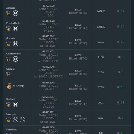
(USDT)
Bitcoin (BTC)
от 100 USDT
68 433.7118
Xchange
Tether ERC20
1.0000
0
49
1 078.00
/
(USDT)
Bitcoin (BTC)
от 100
68 440.4328
ProstovCash
Tether ERC20
1.0000
0
64
1 231.00
/
(USDT)
Bitcoin (BTC)
от 150
68 486.2842
Garantiya
Tether ERC20
1.0000
0
49
158.29
/
(USDT)
Bitcoin (BTC)
от 10 USDT
69 204.1522
ChangeProject
Tether ERC20
1.0000
0
5
21.18
/
(USDT)
Bitcoin (BTC)
от 2500 USDT
69 529.4249
Cash-Bit
Tether ERC20
1.0000
0
6
52.09
/
(USDT)
Bitcoin (BTC)
от 10020 USDTERC
69 567.1948
El-Change
Tether ERC20
1.0000
0
46
27.09
/
(USDT)
Bitcoin (BTC)
69 590.8847
UniCash
Tether ERC20
1.0000
0
23
10.21
/
(USDT)
Bitcoin (BTC)
от 1000
69 616.1261
Monopriz
Tether ERC20
1.0000
0
3
11.50
/
(USDT)
Bitcoin (BTC)
от 50 USDT
69 677.4200
FinbitFlow