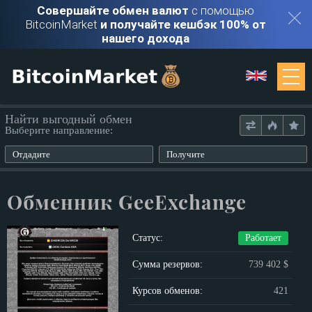
Совершайте обмен валют
с помощью
BitcoinMarket
и получайте кешбэк 100% от
нашего дохода
Мониторинг
Найти выгодный обмен
Выберите направление:
Обменники
Отдадите
Получите
Контакты
Обменник GeeExchange
Войти
Статус:
Работает
Регистрация
Сумма резервов:
739 402 $
Курсов обменов:
421