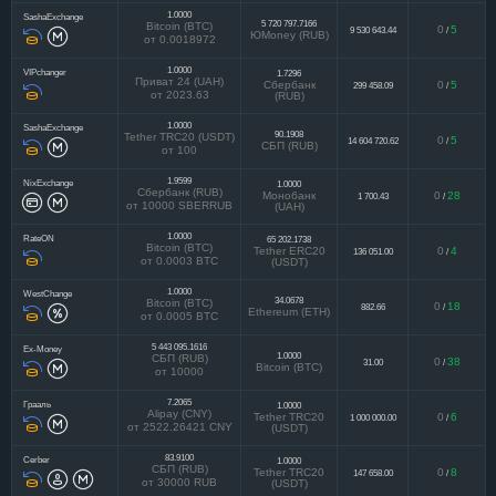
1.0000
SashaExchange
5 720 797.7166
Bitcoin (BTC)
0
5
9 530 643.44
/
ЮMoney (RUB)
от 0.0018972
1.0000
VIPchanger
1.7296
Приват 24 (UAH)
Сбербанк
0
5
299 458.09
/
от 2023.63
(RUB)
1.0000
SashaExchange
90.1908
Tether TRC20 (USDT)
0
5
14 604 720.62
/
СБП (RUB)
от 100
1.9599
NixExchange
1.0000
Сбербанк (RUB)
Монобанк
0
28
1 700.43
/
от 10000 SBERRUB
(UAH)
1.0000
RateON
65 202.1738
Bitcoin (BTC)
Tether ERC20
0
4
136 051.00
/
от 0.0003 BTC
(USDT)
1.0000
WestChange
34.0678
Bitcoin (BTC)
0
18
882.66
/
Ethereum (ETH)
от 0.0005 BTC
5 443 095.1616
Ex-Money
1.0000
СБП (RUB)
0
38
31.00
/
Bitcoin (BTC)
от 10000
7.2065
Грааль
1.0000
Alipay (CNY)
Tether TRC20
0
6
1 000 000.00
/
от 2522.26421 CNY
(USDT)
83.9100
Cerber
1.0000
СБП (RUB)
Tether TRC20
0
8
147 658.00
/
от 30000 RUB
(USDT)