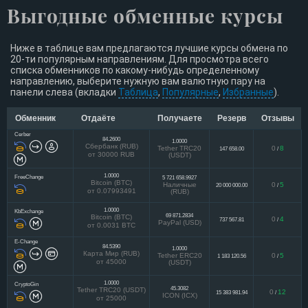
Выгодные обменные курсы
Ниже в таблице вам предлагаются лучшие курсы обмена по
20-ти популярным направлениям. Для просмотра всего
списка обменников по какому-нибудь определенному
направлению, выберите нужную вам валютную пару на
панели слева (вкладки
Таблица
,
Популярные
,
Избранные
).
Обменник
Отдаёте
Получаете
Резерв
Отзывы
Cerber
84.2600
1.0000
Сбербанк (RUB)
Tether TRC20
0
8
147 658.00
/
от 30000 RUB
(USDT)
1.0000
FreeChange
5 721 658.9927
Bitcoin (BTC)
Наличные
0
5
20 000 000.00
/
от 0.07993491
(RUB)
1.0000
KbExchange
69 871.2834
Bitcoin (BTC)
0
4
737 567.81
/
PayPal (USD)
от 0.0031 BTC
E-Change
84.5390
1.0000
Карта Мир (RUB)
Tether ERC20
0
5
1 183 120.56
/
от 45000
(USDT)
1.0000
CryptoGin
45.3082
Tether TRC20 (USDT)
0
12
15 383 981.94
/
ICON (ICX)
от 25000