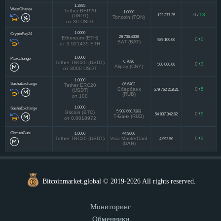
1.3895
WestChange
Tether BEP20
1.0000
0
18
122 377.25
/
(USDT)
Toncoin (TON)
от 30 USDT
1.0000
CryptoPay24
28 706.4308
Ethereum (ETH)
0
0
989 100.00
/
BAT (BAT)
от 3.921435 ETH
1.0000
P1exchange
6.7090
Tether TRC20 (USDT)
0
3
500 000.00
/
Alipay (CNY)
от 3000 USDT
1.0000
SashaExchange
86.6402
Tether ERC20
Сбербанк
0
5
579 762 218.31
/
(USDT)
(RUB)
от 100
1.0000
SashaExchange
5 908 660.7283
Bitcoin (BTC)
0
5
54 837 342.62
/
Т-Банк (RUB)
от 0.0018972
ObmenGuru
1.0000
44.9000
Tether TRC20 (USDT)
Visa MasterCard
0
3
4 992.50
/
(UAH)
Bitcoinmarket.global © 2019-2026 All rights reserved.
Мониторинг
Обменники