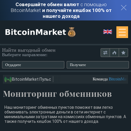
Совершайте обмен валют
с помощью
BitcoinMarket
и получайте кешбэк 100% от
нашего дохода
Мониторинг
Найти выгодный обмен
Выберите направление:
Обменники
Отдадите
Получите
Контакты
BitcoinMarket Пульс
Команда
BitcoinMarke
Мониторинг обменников
Войти
Регистрация
Наш мониторинг обменных пунктов поможет вам легко
обменивать электронные деньги в сети интернет с
минимальными затратами на комиссиях обменных пунктов. А
также получить кешбэк 100% от нашего дохода.