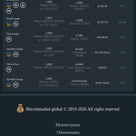
7.4500
1.0000
Alipay (CNY)
Tether TRC20
0
7
10 001.00
/
от 200 CNY
(USDT)
1.3871
WestChange
1.0000
Tether BEP20 (USDT)
0
18
122 377.25
/
Toncoin (TON)
от 30 USDT
1.0000
P1exchange
6.7090
Tether TRC20 (USDT)
0
3
500 000.00
/
Alipay (CNY)
от 3000 USDT
1.0000
SashaExchange
86.5802
Tether ERC20 (USDT)
Сбербанк
0
5
579 762 218.31
/
от 100
(RUB)
ObmenGuru
1.0000
44.9000
Tether TRC20 (USDT)
Visa MasterCard
0
3
4 992.50
/
(UAH)
1.0000
SashaExchange
5 879 004.0152
Bitcoin (BTC)
0
5
54 837 342.62
/
Т-Банк (RUB)
от 0.0018972
Bitcoinmarket.global © 2019-2026 All rights reserved.
Мониторинг
Обменники