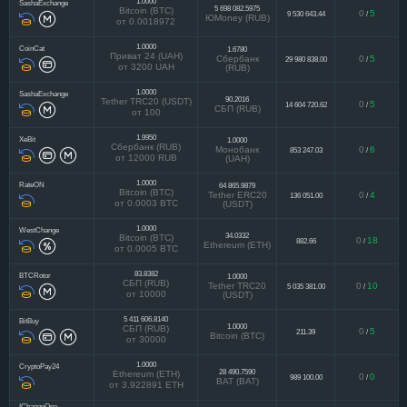
1.0000
SashaExchange
5 698 082.5975
Bitcoin (BTC)
0
5
9 530 643.44
/
ЮMoney (RUB)
от 0.0018972
1.0000
CoinCat
1.6780
Приват 24 (UAH)
Сбербанк
0
5
29 980 838.00
/
от 3200 UAH
(RUB)
1.0000
SashaExchange
90.2016
Tether TRC20 (USDT)
0
5
14 604 720.62
/
СБП (RUB)
от 100
1.9950
XeBit
1.0000
Сбербанк (RUB)
Монобанк
0
6
853 247.03
/
от 12000 RUB
(UAH)
1.0000
RateON
64 865.9879
Bitcoin (BTC)
Tether ERC20
0
4
136 051.00
/
от 0.0003 BTC
(USDT)
1.0000
WestChange
34.0332
Bitcoin (BTC)
0
18
882.66
/
Ethereum (ETH)
от 0.0005 BTC
83.8382
BTCRotor
1.0000
СБП (RUB)
Tether TRC20
0
10
5 035 381.00
/
от 10000
(USDT)
5 411 606.8140
BitBuy
1.0000
СБП (RUB)
0
5
211.39
/
Bitcoin (BTC)
от 30000
1.0000
CryptoPay24
28 490.7590
Ethereum (ETH)
0
0
989 100.00
/
BAT (BAT)
от 3.922891 ETH
IChangeOne