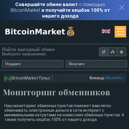
Совершайте обмен валют
с помощью
BitcoinMarket
и получайте кешбэк 100% от
нашего дохода
Мониторинг
Найти выгодный обмен
Выберите направление:
Обменники
Отдадите
Получите
Контакты
BitcoinMarket Пульс
Команда
BitcoinMarket
Мониторинг обменников
Войти
Регистрация
Наш мониторинг обменных пунктов поможет вам легко
обменивать электронные деньги в сети интернет с
минимальными затратами на комиссиях обменных пунктов. А
также получить кешбэк 100% от нашего дохода.