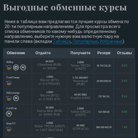
Выгодные обменные курсы
Ниже в таблице вам предлагаются лучшие курсы обмена по
20-ти популярным направлениям. Для просмотра всего
списка обменников по какому-нибудь определенному
направлению, выберите нужную вам валютную пару на
панели слева (вкладки
Таблица
,
Популярные
,
Избранные
).
Обменник
Отдаёте
Получаете
Резерв
Отзывы
84.4157
BitBuy
1.0000
Сбербанк (RUB)
Tether TRC20
0
5
28 742 211.25
/
от 30000
(USDT)
1.0000
FreeChange
5 721 658.9927
Bitcoin (BTC)
Наличные
0
5
20 000 000.00
/
от 0.07993491
(RUB)
1.0000
KbExchange
69 497.3983
Bitcoin (BTC)
0
4
737 567.81
/
PayPal (USD)
от 0.0032 BTC
84.5830
CoinDrop
1.0000
Карта Мир (RUB)
Tether ERC20
0
8
510 000.00
/
от 20000 RUB
(USDT)
1.0000
Bitok777
46.1682
Tether TRC20 (USDT)
1
8
589 439 842.00
/
ICON (ICX)
от 1407.89473684