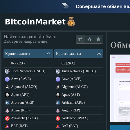
Совершайте обмен в
Найти выгодный обмен
Выберите направление:
Обм
Криптовалюты
Криптовалюты
0x (ZRX)
0x (ZRX)
1inch Network (1INCH)
1inch Network (1INCH)
Aave (AAVE)
Aave (AAVE)
Algorand (ALGO)
Algorand (ALGO)
Aptos (APT)
Aptos (APT)
Arbitrum (ARB)
Arbitrum (ARB)
Augur (REP)
Augur (REP)
Avalanche (AVAX)
Avalanche (AVAX)
BAT (BAT)
BAT (BAT)