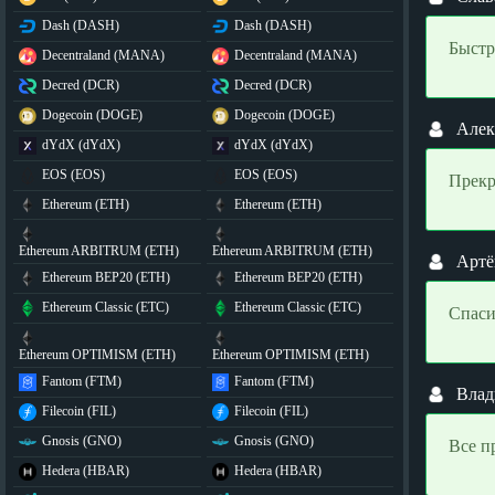
Dash (DASH)
Dash (DASH)
Быстр
Decentraland (MANA)
Decentraland (MANA)
Decred (DCR)
Decred (DCR)
Dogecoin (DOGE)
Dogecoin (DOGE)
Алек
dYdX (dYdX)
dYdX (dYdX)
EOS (EOS)
EOS (EOS)
Прекр
Ethereum (ETH)
Ethereum (ETH)
Ethereum ARBITRUM (ETH)
Ethereum ARBITRUM (ETH)
Арт
Ethereum BEP20 (ETH)
Ethereum BEP20 (ETH)
Ethereum Classic (ETC)
Ethereum Classic (ETC)
Спаси
Ethereum OPTIMISM (ETH)
Ethereum OPTIMISM (ETH)
Fantom (FTM)
Fantom (FTM)
Вла
Filecoin (FIL)
Filecoin (FIL)
Gnosis (GNO)
Gnosis (GNO)
Все п
Hedera (HBAR)
Hedera (HBAR)