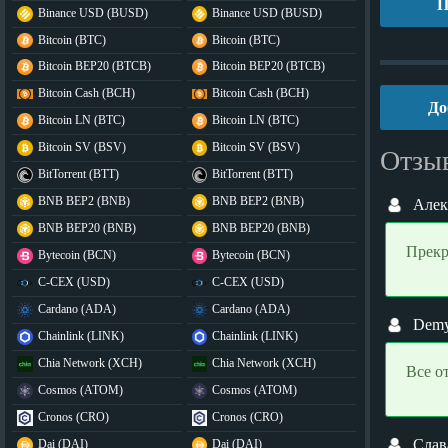
П
Binance USD (BUSD)
Binance USD (BUSD)
Bitcoin (BTC)
Bitcoin (BTC)
Bitcoin BEP20 (BTCB)
Bitcoin BEP20 (BTCB)
Bitcoin Cash (BCH)
Bitcoin Cash (BCH)
До
Bitcoin LN (BTC)
Bitcoin LN (BTC)
Bitcoin SV (BSV)
Bitcoin SV (BSV)
Отзы
BitTorrent (BTT)
BitTorrent (BTT)
BNB BEP2 (BNB)
BNB BEP2 (BNB)
Алек
BNB BEP20 (BNB)
BNB BEP20 (BNB)
Прекр
Bytecoin (BCN)
Bytecoin (BCN)
C-CEX (USD)
C-CEX (USD)
Cardano (ADA)
Cardano (ADA)
Dem
Chainlink (LINK)
Chainlink (LINK)
Chia Network (XCH)
Chia Network (XCH)
Все о
Cosmos (ATOM)
Cosmos (ATOM)
Cronos (CRO)
Cronos (CRO)
Слав
Dai (DAI)
Dai (DAI)