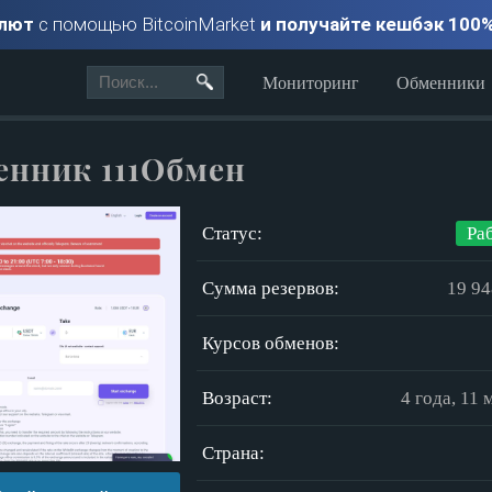
алют
с помощью BitcoinMarket
и получайте кешбэк 100
Мониторинг
Обменники
енник 111Обмен
Статус:
Ра
Сумма резервов:
19 94
Курсов обменов:
Возраст:
4 года, 11 
Страна: