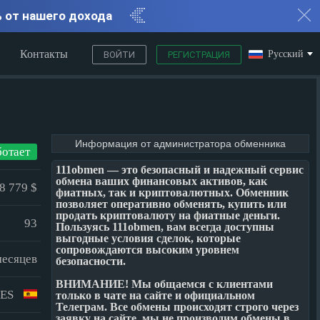
% от нашего дохода
Контакты
Русский
ВОЙТИ
РЕГИСТРАЦИЯ
Информация от администратора обменника
ботает
111obmen — это безопасный и надежный сервис
обмена ваших финансовых активов, как
8 779 $
фиатных, так и криптовалютных. Обменник
позволяет оперативно обменять, купить или
продать криптовалюту на фиатные деньги.
93
Пользуясь 111obmen, вам всегда доступны
выгодные условия сделок, которые
сопровождаются высоким уровнем
месяцев
безопасности.
ВНИМАНИЕ! Мы общаемся с клиентами
ES
только в чате на сайте и официальном
Телеграм. Все обмены происходят строго через
заявку на сайте, мы не производим обмены в