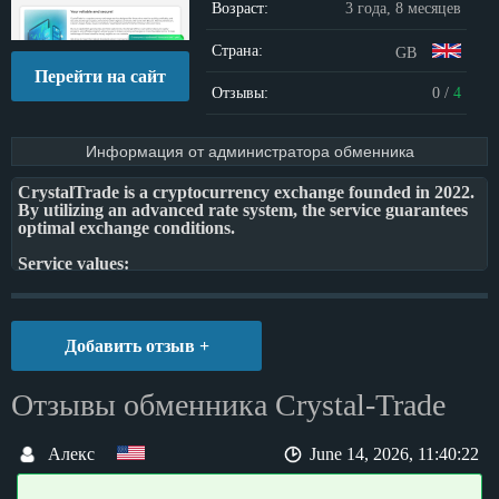
Возраст:
3 года, 8 месяцев
Страна:
GB
Перейти на сайт
Отзывы:
0
/
4
Информация от администратора обменника
CrystalTrade is a cryptocurrency exchange founded in 2022.
By utilizing an advanced rate system, the service guarantees
optimal exchange conditions.
Service values:
- Reliability!
- Transparency!
- Customer focus!
Добавить отзыв +
The goal of the service is to show users from around the
world how easy, safe, and profitable it is to exchange
cryptocurrency in just a few clicks. The service aims to create
Отзывы обменника Crystal-Trade
a community of those who value their time and resources and
is open to receiving any feedback or reviews.
Алекс
June 14, 2026, 11:40:22