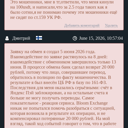
Это мошенники, мне в тг,ответили, что меня кинули
минуты.
на 100usdt, и написали,что за 2.5 года таких как я
было сотни,я не понимаю почему эти мошенники ещё
С BLOOM EXCHANGE обмен криптовалюты
становится простым, надёжным и выгодным.
не сидят по ст.159 УК РФ.
Добавить коментарий
Удалить
Дмитрий
June 15, 2026, 10:57:04
Заявку на обмен я создал 5 июня 2026 года.
Взаимодействие по заявке растянулось на 8 дней:
взаимодействие с обменником завершилось только 13
июня. В процессе обмена банк сделал возврат 20 000
рублей, потому что лицо, совершившее перевод,
обратилось в полицию по факту мошенничества. В
результате я был внесён ЦБ РФ в базу по 161-ФЗ.
Последствия для меня оказались серьёзными: счёт в
Яндекс Пэй заблокирован, а на остальные счета я
больше не могу получать переводы. Самое
показательное - реакция сервиса. Bloom Exchange
никак не попытался помочь разобраться с ситуацией,
которая возникла в результате их операции, и не
компенсировал потерянные 20 000 рублей. На мой
взгляд, такой ход событий говорит о том, что в работе