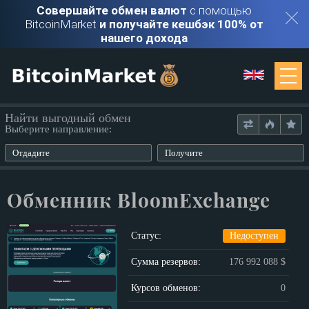
Совершайте обмен валют
с помощью
BitcoinMarket
и получайте кешбэк 100% от
нашего дохода
Мониторинг
Найти выгодный обмен
Выберите направление:
Обменники
Отдадите
Получите
Контакты
Обменник BloomExchange
Войти
Статус:
Недоступен
Регистрация
Сумма резервов:
176 992 088 $
Курсов обменов:
0