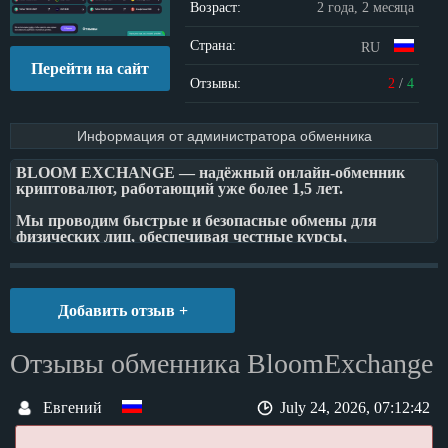
Возраст:
2 года, 2 месяца
Страна:
RU
Перейти на сайт
Отзывы:
2
/
4
Информация от администратора обменника
BLOOM EXCHANGE — надёжный онлайн-обменник
криптовалют, работающий уже более 1,5 лет.
Мы проводим быстрые и безопасные обмены для
физических лиц, обеспечивая честные курсы,
прозрачные условия и внимательное отношение к
каждому клиенту.
За время работы BLOOM EXCHANGE заслужил
Добавить отзыв +
доверие сотен пользователей благодаря стабильности,
скорости и профессиональной поддержке.
Отзывы обменника BloomExchange
Каждая сделка проходит максимально безопасно и
конфиденциально — без скрытых комиссий и лишних
шагов.
Евгений
July 24, 2026, 07:12:42
Просто выберите нужное направление обмена, укажите
реквизиты — и получите результат за считанные