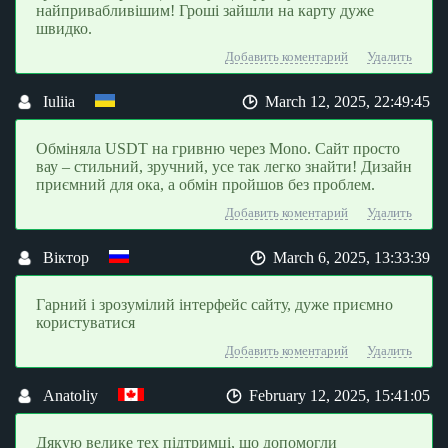
найпривабливішим! Гроші зайшли на карту дуже
швидко.
Добавить коментарий
Удалить
Iuliia
March 12, 2025, 22:49:45
Обміняла USDT на гривню через Mono. Сайт просто
вау – стильний, зручний, усе так легко знайти! Дизайн
приємний для ока, а обмін пройшов без проблем.
Добавить коментарий
Удалить
Віктор
March 6, 2025, 13:33:39
Гарний і зрозумілий інтерфейс сайту, дуже приємно
користуватися
Добавить коментарий
Удалить
Anatoliy
February 12, 2025, 15:41:05
Дякую велике тех підтримці, що допомогли