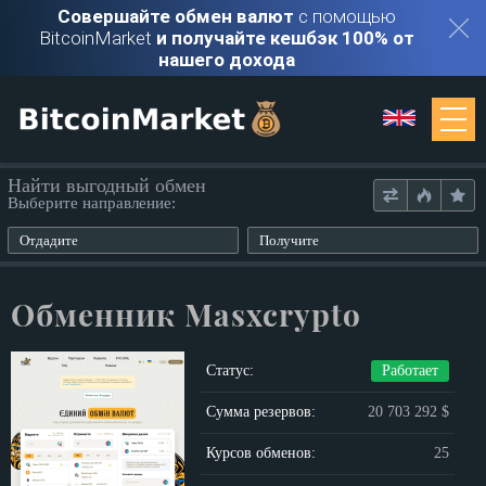
Совершайте обмен валют
с помощью
BitcoinMarket
и получайте кешбэк 100% от
нашего дохода
Мониторинг
Найти выгодный обмен
Выберите направление:
Обменники
Отдадите
Получите
Контакты
Обменник Masxcrypto
Войти
Статус:
Работает
Регистрация
Сумма резервов:
20 703 292 $
Курсов обменов:
25