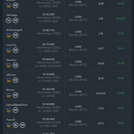
GramBit
1.0000
Наличные (USD)
0
24
16.68
/
Bitcoin (BTC)
от 5000 USD
64 911.9300
TetChange
1.0000
Наличные (USD)
0
223
0.30
/
Bitcoin (BTC)
от 5000 USD
MirExchange24
64 980.7740
1.0000
Наличные (USD)
0
3
2.99
/
Bitcoin (BTC)
65 070.4565
Local-Pay
1.0000
Наличные (USD)
0
4
34.57
/
Bitcoin (BTC)
от 2000 USD
65 089.8435
Банкомат
1.0000
Наличные (USD)
0
28
150.00
/
Bitcoin (BTC)
от 9906.41283943
65 114.8463
100Coins
1.0000
Наличные (USD)
0
6
30.00
/
Bitcoin (BTC)
от 10000 USD
65 146.5798
Bitmore
1.0000
Наличные (USD)
0
80
11 615.35
/
Bitcoin (BTC)
от 10000
65 240.6006
БарскийДворОбмен
1.0000
Наличные (USD)
0
4
12.53
/
Bitcoin (BTC)
от 10000 USD
65 255.3824
Payex24
1.0000
Наличные (USD)
0
4
83.21
/
Bitcoin (BTC)
от 500 USD