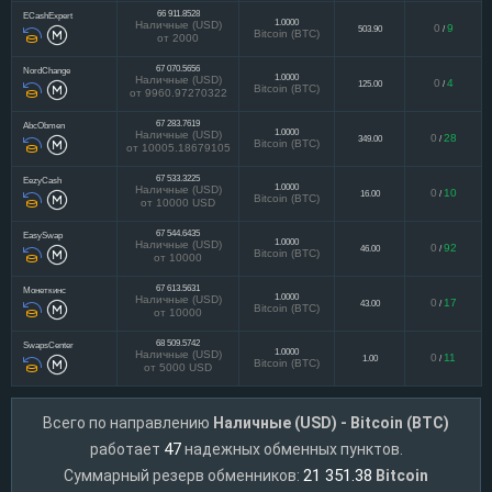
66 911.8528
ECashExpert
1.0000
Наличные (USD)
0
9
503.90
/
Bitcoin (BTC)
от 2000
67 070.5656
NordChange
1.0000
Наличные (USD)
0
4
125.00
/
Bitcoin (BTC)
от 9960.97270322
67 283.7619
AbcObmen
1.0000
Наличные (USD)
0
28
349.00
/
Bitcoin (BTC)
от 10005.18679105
67 533.3225
EezyCash
1.0000
Наличные (USD)
0
10
16.00
/
Bitcoin (BTC)
от 10000 USD
67 544.6435
EasySwap
1.0000
Наличные (USD)
0
92
46.00
/
Bitcoin (BTC)
от 10000
67 613.5631
Монеткинс
1.0000
Наличные (USD)
0
17
43.00
/
Bitcoin (BTC)
от 10000
68 509.5742
SwapsCenter
1.0000
Наличные (USD)
0
11
1.00
/
Bitcoin (BTC)
от 5000 USD
Всего по направлению
Наличные (USD) - Bitcoin (BTC)
47
работает
надежных обменных пунктов.
21 351.38
Суммарный резерв обменников:
Bitcoin