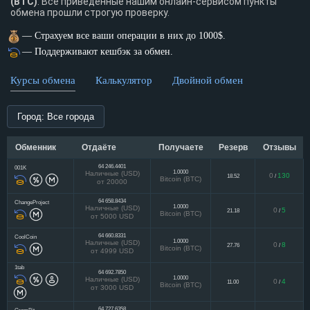
(BTC)
. Все приведенные нашим онлайн-сервисом пункты
обмена прошли строгую проверку.
— Страхуем все ваши операции в них до 1000$.
— Поддерживают кешбэк за обмен.
Курсы обмена
Калькулятор
Двойной обмен
Город: Все города
Обменник
Отдаёте
Получаете
Резерв
Отзывы
64 246.4401
001K
1.0000
Наличные (USD)
0
130
18.52
/
Bitcoin (BTC)
от 20000
64 658.8434
ChangeProject
1.0000
Наличные (USD)
0
5
21.18
/
Bitcoin (BTC)
от 5000 USD
64 660.8331
CoolCoin
1.0000
Наличные (USD)
0
8
27.76
/
Bitcoin (BTC)
от 4999 USD
1tab
64 692.7850
1.0000
Наличные (USD)
0
4
11.00
/
Bitcoin (BTC)
от 3000 USD
64 727.6358