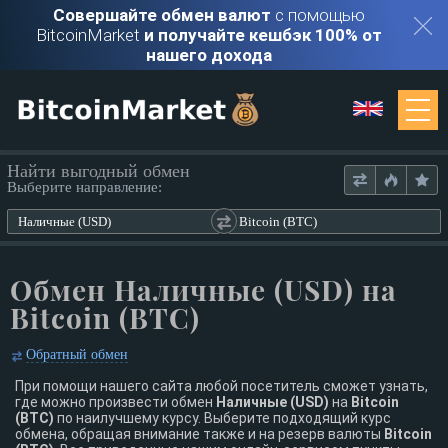
Совершайте обмен валют
с помощью
BitcoinMarket
и получайте кешбэк 100% от
нашего дохода
Мониторинг
Найти выгодный обмен
Выберите направление:
Обменники
Наличные (USD)
Bitcoin (BTC)
Контакты
Обмен Наличные (USD) на
Bitcoin (BTC)
Войти
Обратный обмен
Регистрация
При помощи нашего сайта любой посетитель сможет узнать,
где можно произвести обмен
Наличные (USD)
на
Bitcoin
(BTC)
по наилучшему курсу. Выберите подходящий курс
обмена, обращая внимание также и на резерв валюты
Bitcoin