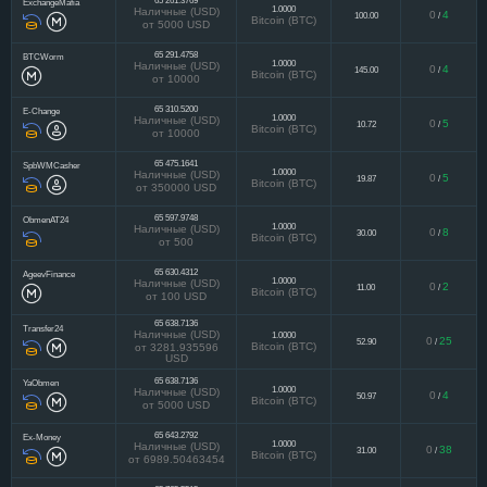
65 261.3769
ExchangeMafia
1.0000
Наличные (USD)
0
4
100.00
/
Bitcoin (BTC)
от 5000 USD
65 291.4758
BTCWorm
1.0000
Наличные (USD)
0
4
145.00
/
Bitcoin (BTC)
от 10000
65 310.5200
E-Change
1.0000
Наличные (USD)
0
5
10.72
/
Bitcoin (BTC)
от 10000
65 475.1641
SpbWMCasher
1.0000
Наличные (USD)
0
5
19.87
/
Bitcoin (BTC)
от 350000 USD
65 597.9748
ObmenAT24
1.0000
Наличные (USD)
0
8
30.00
/
Bitcoin (BTC)
от 500
65 630.4312
AgeevFinance
1.0000
Наличные (USD)
0
2
11.00
/
Bitcoin (BTC)
от 100 USD
65 638.7136
Transfer24
Наличные (USD)
1.0000
0
25
52.90
/
Bitcoin (BTC)
от 3281.935596
USD
65 638.7136
YaObmen
1.0000
Наличные (USD)
0
4
50.97
/
Bitcoin (BTC)
от 5000 USD
65 643.2792
Ex-Money
1.0000
Наличные (USD)
0
38
31.00
/
Bitcoin (BTC)
от 6989.50463454