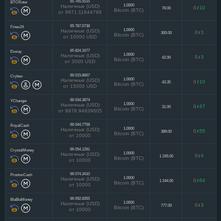
65 765.5515
BTCRotor
1.0000
Наличные (USD)
0
10
78.00
/
Bitcoin (BTC)
от 9971.11644799
65 787.0738
Finex24
1.0000
Наличные (USD)
0
3
300.00
/
Bitcoin (BTC)
от 10000 USD
65 824.1677
Exway
1.0000
Наличные (USD)
0
3
42.00
/
Bitcoin (BTC)
от 3000 USD
66 015.8667
Crybex
1.0000
Наличные (USD)
0
10
43.35
/
Bitcoin (BTC)
от 15000 USD
66 034.3874
YChanger
1.0000
Наличные (USD)
0
47
31.00
/
Bitcoin (BTC)
от 9978.94839605
66 044.7758
RoyalCash
1.0000
Наличные (USD)
0
55
389.00
/
Bitcoin (BTC)
от 10000
66 054.1291
CrystalMoney
1.0000
Наличные (USD)
0
4
1 245.00
/
Bitcoin (BTC)
от 10000
66 074.3410
ProstovCash
1.0000
Наличные (USD)
0
64
1 244.00
/
Bitcoin (BTC)
от 10000
66 092.8355
BlaBlaMoney
1.0000
Наличные (USD)
0
3
777.00
/
Bitcoin (BTC)
от 10000