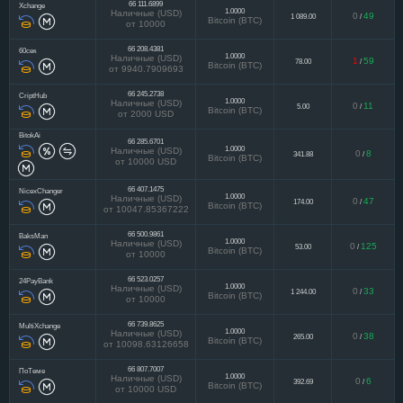
66 111.6899
Xchange
1.0000
Наличные (USD)
0
49
1 089.00
/
Bitcoin (BTC)
от 10000
66 208.4381
60сек
1.0000
Наличные (USD)
1
59
78.00
/
Bitcoin (BTC)
от 9940.7909693
66 245.2738
CriptHub
1.0000
Наличные (USD)
0
11
5.00
/
Bitcoin (BTC)
от 2000 USD
BitokAi
66 285.6701
1.0000
Наличные (USD)
0
8
341.88
/
Bitcoin (BTC)
от 10000 USD
66 407.1475
NicexChanger
1.0000
Наличные (USD)
0
47
174.00
/
Bitcoin (BTC)
от 10047.85367222
66 500.9861
BaksMan
1.0000
Наличные (USD)
0
125
53.00
/
Bitcoin (BTC)
от 10000
66 523.0257
24PayBank
1.0000
Наличные (USD)
0
33
1 244.00
/
Bitcoin (BTC)
от 10000
66 739.8625
MultiXchange
1.0000
Наличные (USD)
0
38
265.00
/
Bitcoin (BTC)
от 10098.63126658
66 807.7007
ПоТеме
1.0000
Наличные (USD)
0
6
392.69
/
Bitcoin (BTC)
от 10000 USD