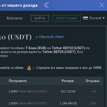
% от нашего дохода
Контакты
Русский
ВОЙТИ
РЕГИСТРАЦИЯ
20 (USDT)
Обратный обмен
роизвести обмен
Т-Банк (RUB)
на
Tether BEP20 (USDT)
по
также и на резерв валюты
Tether BEP20 (USDT)
. Все
ерку.
ешбэк за обмен.
— Страхуем все ваши операции в них до 1000$.
Получаете
Резерв
Отзывы
1.0000
Tether BEP20 (USDT)
521 123.82
1
/
4
1.0000
Tether BEP20 (USDT)
1 148 490.02
0
/
4