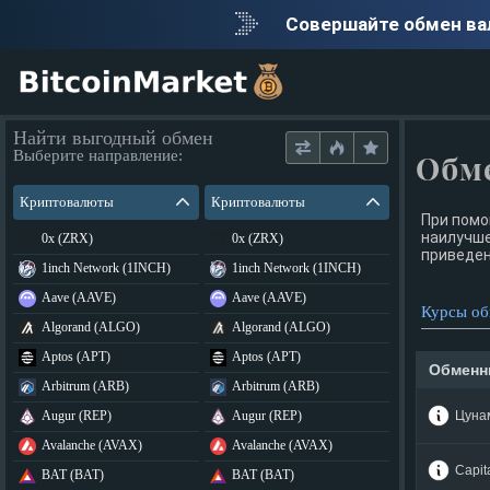
Совершайте обмен в
Найти выгодный обмен
Выберите направление:
Обме
Криптовалюты
Криптовалюты
При помо
наилучше
0x (ZRX)
0x (ZRX)
приведен
1inch Network (1INCH)
1inch Network (1INCH)
Aave (AAVE)
Aave (AAVE)
Курсы об
Algorand (ALGO)
Algorand (ALGO)
Aptos (APT)
Aptos (APT)
Обменн
Arbitrum (ARB)
Arbitrum (ARB)
Augur (REP)
Augur (REP)
Цуна
Avalanche (AVAX)
Avalanche (AVAX)
Capit
BAT (BAT)
BAT (BAT)