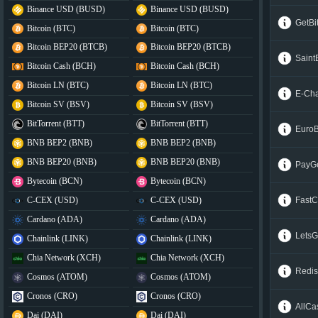
Binance USD (BUSD)
Binance USD (BUSD)
GetBi
Bitcoin (BTC)
Bitcoin (BTC)
Bitcoin BEP20 (BTCB)
Bitcoin BEP20 (BTCB)
Saint
Bitcoin Cash (BCH)
Bitcoin Cash (BCH)
Bitcoin LN (BTC)
Bitcoin LN (BTC)
E-Ch
Bitcoin SV (BSV)
Bitcoin SV (BSV)
BitTorrent (BTT)
BitTorrent (BTT)
EuroB
BNB BEP2 (BNB)
BNB BEP2 (BNB)
BNB BEP20 (BNB)
BNB BEP20 (BNB)
PayG
Bytecoin (BCN)
Bytecoin (BCN)
Fast
C-CEX (USD)
C-CEX (USD)
Cardano (ADA)
Cardano (ADA)
Lets
Chainlink (LINK)
Chainlink (LINK)
Chia Network (XCH)
Chia Network (XCH)
Redis
Cosmos (ATOM)
Cosmos (ATOM)
Cronos (CRO)
Cronos (CRO)
AllCa
Dai (DAI)
Dai (DAI)