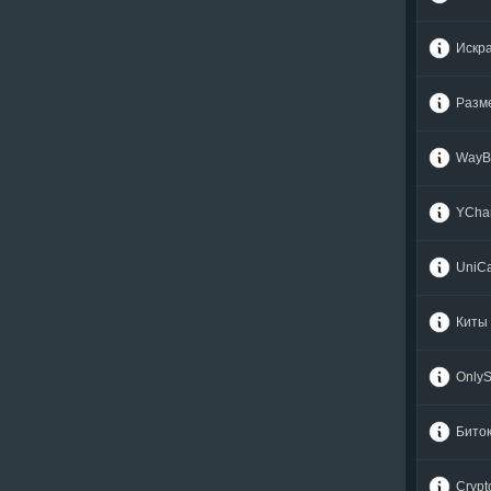
USDC TRC20 (USDC)
USDC TRC20 (USDC)
Utopia USD (UUSD)
Utopia USD (UUSD)
Искр
VeChain (VET)
VeChain (VET)
Verge (XVG)
Verge (XVG)
Разм
Waves (WAVES)
Waves (WAVES)
Wrapped BTC (WBTC)
Wrapped BTC (WBTC)
WayBi
Wrapped ETH (WETH)
Wrapped ETH (WETH)
Yearn Finance (YFI)
Yearn Finance (YFI)
YCha
Zcash (ZEC)
Zcash (ZEC)
UniC
Электронные валюты
Электронные валюты
Alipay (CNY)
Alipay (CNY)
Киты
AstroPay (USD)
AstroPay (USD)
Blik (PLN)
Blik (PLN)
Only
BPay (USD)
BPay (USD)
Бито
Capitalist (USD)
Capitalist (USD)
Capitalist (EUR)
Capitalist (EUR)
Crypt