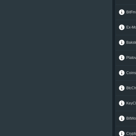
StablR USD ERC20 (USDR)
StablR USD ERC20 (USDR)
Stellar (XLM)
Stellar (XLM)
BitFm
STEPN (GMT)
STEPN (GMT)
Ex-M
Sui (SUI)
Sui (SUI)
Terra (LUNA)
Terra (LUNA)
Bakst
Tether ARBITRUM (USDT)
Tether ARBITRUM (USDT)
Tether AVALANCHE (USDT)
Tether AVALANCHE (USDT)
Plato
Tether BEP20 (USDT)
Tether BEP20 (USDT)
Coins
Tether ERC20 (USDT)
Tether ERC20 (USDT)
Tether Gold ERC20 (XAUT)
Tether Gold ERC20 (XAUT)
BtcC
Tether NEAR (USDT)
Tether NEAR (USDT)
Tether OMNI (USDT)
Tether OMNI (USDT)
KeyC
Tether OPTIMISM (USDT)
Tether OPTIMISM (USDT)
Tether POLYGON (USDT)
Tether POLYGON (USDT)
BitWo
Tether SOL (USDT)
Tether SOL (USDT)
Cryp
Tether TON (USDT)
Tether TON (USDT)