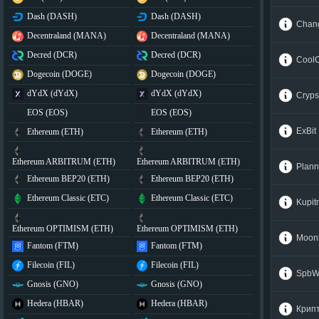
Dash (DASH)
Dash (DASH)
Chang
Decentraland (MANA)
Decentraland (MANA)
Decred (DCR)
Decred (DCR)
Cool
Dogecoin (DOGE)
Dogecoin (DOGE)
dYdX (dYdX)
dYdX (dYdX)
Cryps
EOS (EOS)
EOS (EOS)
ExBit
Ethereum (ETH)
Ethereum (ETH)
Ethereum ARBITRUM (ETH)
Ethereum ARBITRUM (ETH)
Plan
Ethereum BEP20 (ETH)
Ethereum BEP20 (ETH)
Ethereum Classic (ETC)
Ethereum Classic (ETC)
Kupi
Ethereum OPTIMISM (ETH)
Ethereum OPTIMISM (ETH)
Moonl
Fantom (FTM)
Fantom (FTM)
Filecoin (FIL)
Filecoin (FIL)
SpbW
Gnosis (GNO)
Gnosis (GNO)
Hedera (HBAR)
Hedera (HBAR)
Крип