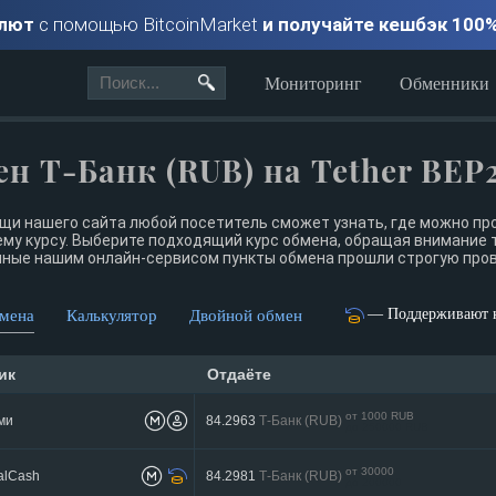
алют
с помощью BitcoinMarket
и получайте кешбэк 100
Мониторинг
Обменники
н Т-Банк (RUB) на Tether BEP
щи нашего сайта любой посетитель сможет узнать, где можно п
му курсу. Выберите подходящий курс обмена, обращая внимание 
ные нашим онлайн-сервисом пункты обмена прошли строгую пров
— Поддерживают к
мена
Калькулятор
Двойной обмен
ик
Отдаёте
от 1000 RUB
ми
84.2963
Т-Банк (RUB)
до 250000 RUB
от 30000
alCash
84.2981
Т-Банк (RUB)
до 200000