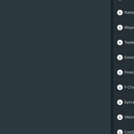
Tether TRC20 (USDT)
Tether TRC20 (USDT)
Ramo
Tezos (XTZ)
Tezos (XTZ)
THORChain (RUNE)
THORChain (RUNE)
Mega
Toncoin (TON)
Toncoin (TON)
Tornado Cash (TORN)
Tornado Cash (TORN)
Терм
TRON (TRX)
TRON (TRX)
TrueUSD ERC20 (TUSD)
TrueUSD ERC20 (TUSD)
Exwa
TrueUSD TRC20 (TUSD)
TrueUSD TRC20 (TUSD)
Uniswap (UNI)
Uniswap (UNI)
Finex
USDC ARBITRUM (USDC)
USDC ARBITRUM (USDC)
F-Ch
USDC BEP20 (USDC)
USDC BEP20 (USDC)
USDC ERC20 (USDC)
USDC ERC20 (USDC)
Бухт
USDC OPTIMISM (USDC)
USDC OPTIMISM (USDC)
XMon
USDC POLYGON (USDC)
USDC POLYGON (USDC)
USDC SOL (USDC)
USDC SOL (USDC)
Coin