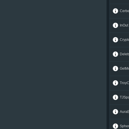
Ontology (ONT)
Ontology (ONT)
Cerbe
Optimism (OP)
Optimism (OP)
PancakeSwap (CAKE)
PancakeSwap (CAKE)
InOut
Pax Dollar (USDP)
Pax Dollar (USDP)
Peercoin (PPC)
Peercoin (PPC)
Cryp
Pepe (PEPE)
Pepe (PEPE)
PirateCash (PIRATE)
PirateCash (PIRATE)
Delet
Polkadot (DOT)
Polkadot (DOT)
Polygon (POL)
Polygon (POL)
GetM
Qtum (QTUM)
Qtum (QTUM)
Quantoz ERC20 (USDQ)
Quantoz ERC20 (USDQ)
Troy
Ravencoin (RVN)
Ravencoin (RVN)
TJSp
Ripple (XRP)
Ripple (XRP)
Shiba BEP20 (SHIB)
Shiba BEP20 (SHIB)
Aura
Shiba ERC20 (SHIB)
Shiba ERC20 (SHIB)
Solana (SOL)
Solana (SOL)
Sphe