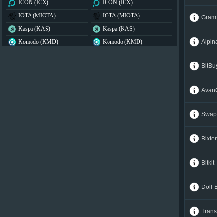
ICON (ICX)
ICON (ICX)
IOTA (MIOTA)
IOTA (MIOTA)
GramB
Kaspa (KAS)
Kaspa (KAS)
Komodo (KMD)
Komodo (KMD)
Alpin
Lido DAO (LDO)
Lido DAO (LDO)
BitBu
Lisk (LSK)
Lisk (LSK)
Litecoin (LTC)
Litecoin (LTC)
Avan
Maker (MKR)
Maker (MKR)
Monero (XMR)
Monero (XMR)
Swap
Namecoin (NMC)
Namecoin (NMC)
NEAR Protocol (NEAR)
NEAR Protocol (NEAR)
Bixter
NEM (XEM)
NEM (XEM)
NEO (NEO)
NEO (NEO)
Bitkit
Notcoin (NOT)
Notcoin (NOT)
Nxt (NXT)
Nxt (NXT)
Doll-
Official Trump (TRUMP)
Official Trump (TRUMP)
Trans
OMG Network (OMG)
OMG Network (OMG)