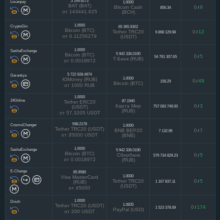
3 149.9273
Lovanpay
1.0000
BAT (BAT)
Bitcoin Cash
0
9
856.34
/
от 143441.625
(BCH)
1.0000
CryptoGin
65 365.9302
Bitcoin (BTC)
Tether TRC20
0
12
9 898 129.98
/
от 0.11256279
(USDT)
1.0000
SashaExchange
5 942 336.0190
Bitcoin (BTC)
0
5
54 791 307.65
/
Т-Банк (RUB)
от 0.0018972
5 722 928.4974
Garantiya
1.0000
ЮMoney (RUB)
0
49
158.29
/
Bitcoin (BTC)
от 1000 RUB
1.0000
24Online
87.1940
Tether ERC20
Карта Мир
0
3
757 083 749.00
/
(USDT)
(RUB)
от 57.3205 USDT
598.2178
CosmoChanger
1.0000
Tether TRC20 (USDT)
BNB BEP20
0
7
7 132.96
/
от 35000 USDT
(BNB)
1.0000
SashaExchange
5 942 336.0190
Bitcoin (BTC)
Сбербанк
0
5
579 734 829.23
/
от 0.0018972
(RUB)
E-Change
85.9580
1.0000
Visa MasterCard
Tether TRC20
0
5
1 167 837.11
/
(RUB)
(USDT)
от 45000
1.0000
Dvizh
1.0835
Tether TRC20 (USDT)
0
174
1 523 378.69
/
PayPal (USD)
от 200 USDT