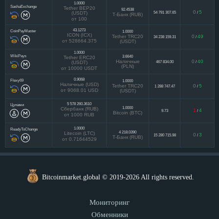
1.0000
SashaExchange
Tether BEP20
92.4538
0
5
54 791 307.65
/
(USDT)
Т-Банк (RUB)
от 100
43.1273
CoinPayMaster
1.0000
ICON (ICX)
Tether TRC20
0
49
34 238 159.31
/
от 528664.375
(USDT)
1.0000
WikiPays
3.6640
Tether ERC20
Наличные
0
40
467 834.00
/
(USDT)
(PLN)
от 10000 USDT
0.9068
Flexy69
1.0000
Наличные (USD)
Tether TRC20
0
5
1 288 747.47
/
от 9068.01 USD
(USDT)
5 578 260.3610
Цунами
1.0000
Сбербанк (RUB)
1
4
9.73
/
Bitcoin (BTC)
от 1000 RUB
1.0000
ReadyToChange
4 218.0390
Litecoin (LTC)
0
3
15 280 715.98
/
Т-Банк (RUB)
от 0.71644529
Bitcoinmarket.global © 2019-2026 All rights reserved.
Мониторинг
Обменники