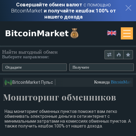
Совершайте обмен валют
с помощью
BitcoinMarket
и получайте кешбэк 100% от
нашего дохода
Мониторинг
Найти выгодный обмен
Выберите направление:
Обменники
Отдадите
Получите
Контакты
BitcoinMarket Пульс
Команда
BitcoinMarket
Мониторинг обменников
Войти
Регистрация
Наш мониторинг обменных пунктов поможет вам легко
обменивать электронные деньги в сети интернет с
минимальными затратами на комиссиях обменных пунктов. А
также получить кешбэк 100% от нашего дохода.