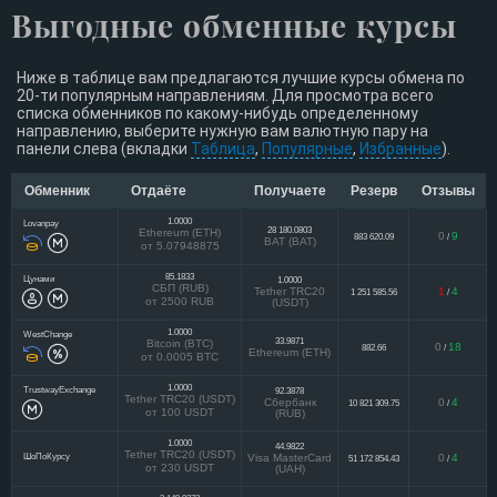
Выгодные обменные курсы
Ниже в таблице вам предлагаются лучшие курсы обмена по
20-ти популярным направлениям. Для просмотра всего
списка обменников по какому-нибудь определенному
направлению, выберите нужную вам валютную пару на
панели слева (вкладки
Таблица
,
Популярные
,
Избранные
).
Обменник
Отдаёте
Получаете
Резерв
Отзывы
1.0000
Lovanpay
28 180.0803
Ethereum (ETH)
0
9
883 620.09
/
BAT (BAT)
от 5.07948875
85.1833
Цунами
1.0000
СБП (RUB)
Tether TRC20
1
4
1 251 585.56
/
от 2500 RUB
(USDT)
1.0000
WestChange
33.9871
Bitcoin (BTC)
0
18
882.66
/
Ethereum (ETH)
от 0.0005 BTC
1.0000
TrustwayExchange
92.3878
Tether TRC20 (USDT)
Сбербанк
0
4
10 821 309.75
/
от 100 USDT
(RUB)
1.0000
44.9822
Tether TRC20 (USDT)
ШоПоКурсу
Visa MasterCard
0
4
51 172 854.43
/
от 230 USDT
(UAH)