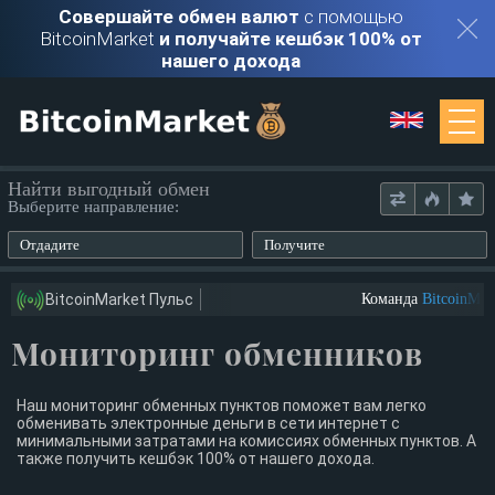
Совершайте обмен валют
с помощью
BitcoinMarket
и получайте кешбэк 100% от
нашего дохода
Мониторинг
Найти выгодный обмен
Выберите направление:
Обменники
Отдадите
Получите
Контакты
BitcoinMarket Пульс
Команда
BitcoinMark
Мониторинг обменников
Войти
Регистрация
Наш мониторинг обменных пунктов поможет вам легко
обменивать электронные деньги в сети интернет с
минимальными затратами на комиссиях обменных пунктов. А
также получить кешбэк 100% от нашего дохода.