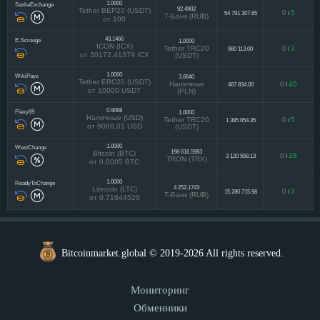
1.0000
SashaExchange
92.4902
Tether BEP20 (USDT)
0
5
54 791 307.65
/
Т-Банк (RUB)
от 100
43.1466
E-Scrooge
1.0000
ICON (ICX)
Tether TRC20
0
3
980 113.00
/
от 30172.41379 ICX
(USDT)
1.0000
WikiPays
3.6640
Tether ERC20 (USDT)
Наличные
0
40
467 834.00
/
от 10000 USDT
(PLN)
0.9068
Flexy69
1.0000
Наличные (USD)
Tether TRC20
0
5
1 385 054.35
/
от 9068.01 USD
(USDT)
1.0000
WestChange
198 616.5983
Bitcoin (BTC)
0
18
3 120 558.13
/
TRON (TRX)
от 0.0005 BTC
1.0000
ReadyToChange
4 252.1743
Litecoin (LTC)
0
3
15 280 715.98
/
Т-Банк (RUB)
от 0.71644529
Bitcoinmarket.global © 2019-2026 All rights reserved.
Мониторинг
Обменники