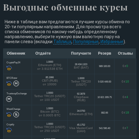
Выгодные обменные курсы
Ниже в таблице вам предлагаются лучшие курсы обмена по
20-ти популярным направлениям. Для просмотра всего
списка обменников по какому-нибудь определенному
направлению, выберите нужную вам валютную пару на
панели слева (вкладки
Таблица
,
Популярные
,
Избранные
).
Обменник
Отдаёте
Получаете
Резерв
Отзывы
1.0000
CryptoPay24
28 434.1323
Ethereum (ETH)
0
0
989 100.00
/
BAT (BAT)
от 3.911538 ETH
85.1966
BTCRotor
1.0000
СБП (RUB)
Tether TRC20
0
10
5 020 449.00
/
от 10000
(USDT)
1.0000
TrustwayExchange
92.3878
Tether TRC20 (USDT)
Сбербанк
0
4
10 821 309.75
/
от 100 USDT
(RUB)
1.0000
WestChange
34.0793
Bitcoin (BTC)
0
18
882.66
/
Ethereum (ETH)
от 0.0005 BTC
1.0000
Criptify
45.1752
Tether TRC20 (USDT)
Visa MasterCard
0
7
541 590.40
/
от 250 USDT
(UAH)