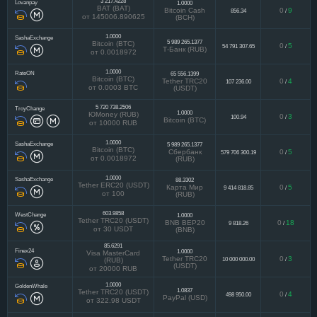
3 217.4228
Lovanpay
1.0000
BAT (BAT)
Bitcoin Cash
0
9
856.34
/
от 145006.890625
(BCH)
1.0000
SashaExchange
5 989 265.1377
Bitcoin (BTC)
0
5
54 791 307.65
/
Т-Банк (RUB)
от 0.0018972
1.0000
RateON
65 556.1399
Bitcoin (BTC)
Tether TRC20
0
4
107 236.00
/
от 0.0003 BTC
(USDT)
5 720 738.2506
TroyChange
1.0000
ЮMoney (RUB)
0
3
100.94
/
Bitcoin (BTC)
от 10000 RUB
1.0000
SashaExchange
5 989 265.1377
Bitcoin (BTC)
Сбербанк
0
5
579 706 300.19
/
от 0.0018972
(RUB)
1.0000
SashaExchange
88.3302
Tether ERC20 (USDT)
Карта Мир
0
5
9 414 818.85
/
от 100
(RUB)
603.9858
WestChange
1.0000
Tether TRC20 (USDT)
BNB BEP20
0
18
9 818.26
/
от 30 USDT
(BNB)
85.6291
Finex24
1.0000
Visa MasterCard
Tether TRC20
0
3
10 000 000.00
/
(RUB)
(USDT)
от 20000 RUB
1.0000
GoldenWhale
1.0837
Tether TRC20 (USDT)
0
4
498 950.00
/
PayPal (USD)
от 322.98 USDT