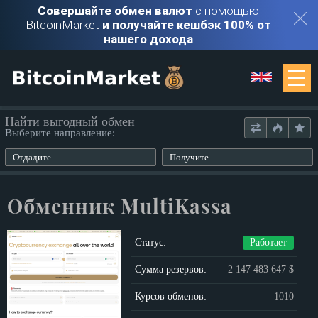
Совершайте обмен валют
с помощью
BitcoinMarket
и получайте кешбэк 100% от
нашего дохода
Мониторинг
Найти выгодный обмен
Выберите направление:
Обменники
Отдадите
Получите
Контакты
Обменник MultiKassa
Войти
Статус:
Работает
Регистрация
Сумма резервов:
2 147 483 647 $
Курсов обменов:
1010