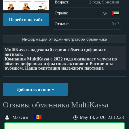
Возраст:
2 года, 9 месяцев
Страна:
AE
Перейти на сайт
Отзывы:
0
/
3
Информация от администратора обменника
MultiKassa - надежный сервис обмена цифровых
активов.
Компания MultiKassa c 2022 года оказывает услуги по
обмену цифровых и фиатных активов в Росиии и за
рубежом. Наша репутация надежного партнера
подтверждается 87% повторных сделок с нашими
клиентами.
Наша миссия - предоставить клиентам быстрый,
Добавить отзыв +
удобный и безопасный сервис обмена активами. Мы
стремимся обеспечить надежность каждой операции и
предоставлять выгодные условия для наших клиентов!
Отзывы обменника MultiKassa
Максим
May 13, 2026, 23:12:23