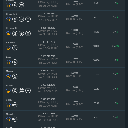
1.0000
ЮMoney (RUB)
0
5
5.47
/
Bitcoin (BTC)
от 5300 RUB
5 796 429.3170
CoinsBlack
1.0000
ЮMoney (RUB)
0
9
14.11
/
Bitcoin (BTC)
от 21247.875
5 835 765.3863
HamsterBit
1.0000
ЮMoney (RUB)
0
3
44.52
/
Bitcoin (BTC)
от 3000 RUB
5 850 353.7204
Альткоин
1.0000
ЮMoney (RUB)
0
35
100.00
/
Bitcoin (BTC)
от 1000 RUB
5 850 714.7082
Депо
1.0000
ЮMoney (RUB)
0
3
100.00
/
Bitcoin (BTC)
от 1000 RUB
5 914 309.4333
Метка
1.0000
ЮMoney (RUB)
0
7
3.00
/
Bitcoin (BTC)
от 1000 RUB
5 930 421.2948
WayBit
1.0000
ЮMoney (RUB)
0
3
93.26
/
Bitcoin (BTC)
от 10000 RUB
5 946 628.0640
Coinfy
1.0000
ЮMoney (RUB)
0
5
99.07
/
Bitcoin (BTC)
от 1000 RUB
5 968 266.9299
More-Ex
1.0000
ЮMoney (RUB)
0
4
11.97
/
Bitcoin (BTC)
от 10000 RUB
6 045 365.5111