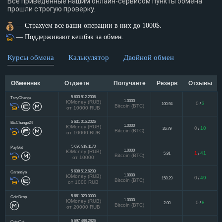
Все приведенные нашим онлайн-сервисом пункты обмена
прошли строгую проверку.
— Страхуем все ваши операции в них до 1000$.
— Поддерживают кешбэк за обмен.
Курсы обмена
Калькулятор
Двойной обмен
Обменник
Отдаёте
Получаете
Резерв
Отзывы
5 603 812.2306
TroyChange
1.0000
ЮMoney (RUB)
0
3
100.94
/
Bitcoin (BTC)
от 10000 RUB
5 631 015.2026
BtcChange24
1.0000
ЮMoney (RUB)
0
10
26.79
/
Bitcoin (BTC)
от 10000 RUB
5 636 918.1170
PayGet
1.0000
ЮMoney (RUB)
1
41
5.91
/
Bitcoin (BTC)
от 10000
5 638 512.6203
Garantiya
1.0000
ЮMoney (RUB)
0
49
158.29
/
Bitcoin (BTC)
от 1000 RUB
5 661 323.0000
CoinDrop
1.0000
ЮMoney (RUB)
0
8
2.00
/
Bitcoin (BTC)
от 20000 RUB
5 697 488.2826
CoinCat