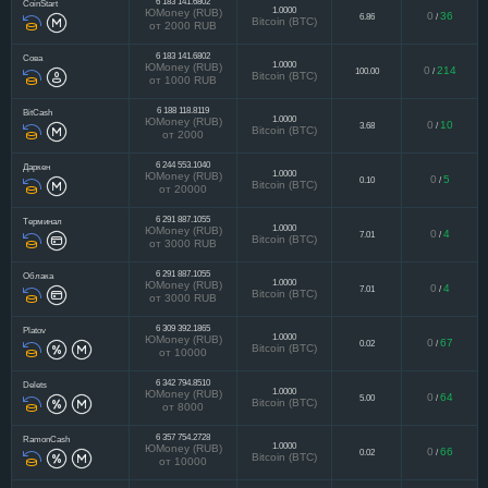
6 183 141.6802
CoinStart
1.0000
ЮMoney (RUB)
0
36
6.86
/
Bitcoin (BTC)
от 2000 RUB
6 183 141.6802
Сова
1.0000
ЮMoney (RUB)
0
214
100.00
/
Bitcoin (BTC)
от 1000 RUB
6 188 118.8119
BitCash
1.0000
ЮMoney (RUB)
0
10
3.68
/
Bitcoin (BTC)
от 2000
6 244 553.1040
Даркен
1.0000
ЮMoney (RUB)
0
5
0.10
/
Bitcoin (BTC)
от 20000
6 291 887.1055
Терминал
1.0000
ЮMoney (RUB)
0
4
7.01
/
Bitcoin (BTC)
от 3000 RUB
6 291 887.1055
Облака
1.0000
ЮMoney (RUB)
0
4
7.01
/
Bitcoin (BTC)
от 3000 RUB
6 309 392.1865
Platov
1.0000
ЮMoney (RUB)
0
67
0.02
/
Bitcoin (BTC)
от 10000
6 342 794.8510
Delets
1.0000
ЮMoney (RUB)
0
64
5.00
/
Bitcoin (BTC)
от 8000
6 357 754.2728
RamonCash
1.0000
ЮMoney (RUB)
0
66
0.02
/
Bitcoin (BTC)
от 10000