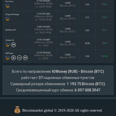
6 716 243.6242
Котлета
1.0000
ЮMoney (RUB)
0
4
5.00
/
Bitcoin (BTC)
от 3000 RUB
6 722 587.2400
EnigmaChange
1.0000
ЮMoney (RUB)
0
3
2.71
/
Bitcoin (BTC)
от 5000 RUB
6 846 143.0000
1.0000
ЮMoney (RUB)
BestKurs24
0
7
0.83
/
Bitcoin (BTC)
от 3000 RUB
8 709 726.9600
Global-Ex
1.0000
ЮMoney (RUB)
0
5
59.86
/
Bitcoin (BTC)
от 1000
10 135 290.9184
BitPayes
1.0000
ЮMoney (RUB)
0
10
0.06
/
Bitcoin (BTC)
от 3000
Всего по направлению
ЮMoney (RUB) - Bitcoin (BTC)
37
работает
надежных обменных пунктов.
1 193.75
Суммарный резерв обменников:
Bitcoin (BTC)
.
6 097 008.3947
Средневзвешенный курс обмена:
Bitcoinmarket.global © 2019-2026 All rights reserved.