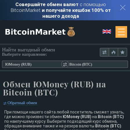
Совершайте обмен валют
с помощью
BitcoinMarket
и получайте кешбэк 100% от
нашего дохода
Мониторинг
Найти выгодный обмен
Выберите направление:
Обменники
ЮMoney (RUB)
Bitcoin (BTC)
Контакты
Обмен ЮMoney (RUB) на
Bitcoin (BTC)
Войти
Обратный обмен
Регистрация
При помощи нашего сайта любой посетитель сможет узнать,
где можно произвести обмен
ЮMoney (RUB)
на
Bitcoin (BTC)
по наилучшему курсу. Выберите подходящий курс обмена,
обращая внимание также и на резерв валюты
Bitcoin (BTC)
.