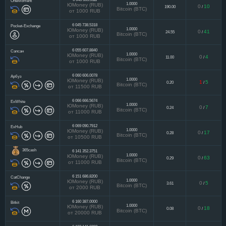
OneMoment
1.0000
ЮMoney (RUB)
0
10
190.00
/
Bitcoin (BTC)
от 1000 RUB
6 045 738.5318
Pocket-Exchange
1.0000
ЮMoney (RUB)
0
41
24.55
/
Bitcoin (BTC)
от 1000 RUB
6 055 607.8840
Сапсан
1.0000
ЮMoney (RUB)
0
4
11.00
/
Bitcoin (BTC)
от 1000 RUB
6 060 606.0078
Арбуз
1.0000
ЮMoney (RUB)
1
5
0.20
/
Bitcoin (BTC)
от 11500 RUB
6 066 666.5674
ExWhite
1.0000
ЮMoney (RUB)
0
7
0.24
/
Bitcoin (BTC)
от 11000 RUB
6 069 090.7912
ExHub
1.0000
ЮMoney (RUB)
0
17
0.28
/
Bitcoin (BTC)
от 10500 RUB
365cash
6 141 352.3751
1.0000
ЮMoney (RUB)
0
63
0.29
/
Bitcoin (BTC)
от 11000 RUB
6 151 686.8200
CatChange
1.0000
ЮMoney (RUB)
0
5
3.61
/
Bitcoin (BTC)
от 2000 RUB
6 160 387.0000
Bitkit
1.0000
ЮMoney (RUB)
0
18
0.08
/
Bitcoin (BTC)
от 20000 RUB