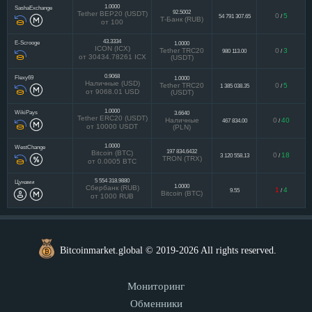
1.0000
SashaExchange
92.5002
Tether BEP20 (USDT)
0
5
54 791 307.65
/
Т-Банк (RUB)
от 100
43.3334
E-Scrooge
1.0000
ICON (ICX)
Tether TRC20
0
3
980 113.00
/
от 30434.78261 ICX
(USDT)
0.9068
Flexy69
1.0000
Наличные (USD)
Tether TRC20
0
5
1 385 038.35
/
от 9068.01 USD
(USDT)
1.0000
WikiPays
3.6640
Tether ERC20 (USDT)
Наличные
0
40
467 834.00
/
от 10000 USDT
(PLN)
1.0000
WestChange
197 834.6432
Bitcoin (BTC)
0
18
3 120 558.13
/
TRON (TRX)
от 0.0005 BTC
5 554 318.9880
Цунами
1.0000
Сбербанк (RUB)
1
4
9.55
/
Bitcoin (BTC)
от 1000 RUB
Bitcoinmarket.global © 2019-2026 All rights reserved.
Мониторинг
Обменники