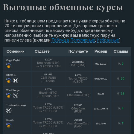
Выгодные обменные курсы
Ниже в таблице вам предлагаются лучшие курсы обмена по
20-ти популярным направлениям. Для просмотра всего
списка обменников по какому-нибудь определенному
направлению, выберите нужную вам валютную пару на
панели слева (вкладки
Таблица
,
Популярные
,
Избранные
).
Обменник
Отдаёте
Получаете
Резерв
Отзывы
1.0000
CryptoPay24
28 388.6059
Ethereum (ETH)
0
0
989 100.00
/
BAT (BAT)
от 3.905327 ETH
85.1892
BTCRotor
1.0000
СБП (RUB)
Tether TRC20
0
10
5 020 074.00
/
от 10000
(USDT)
1.0000
WestChange
34.0102
Bitcoin (BTC)
0
18
882.66
/
Ethereum (ETH)
от 0.0005 BTC
1.0000
TrustwayExchange
92.3986
Tether TRC20 (USDT)
Сбербанк
0
4
10 821 309.75
/
от 100 USDT
(RUB)
1.0000
Criptify
45.0957
Tether TRC20 (USDT)
Visa MasterCard
0
7
89 314.40
/
от 250 USDT
(UAH)