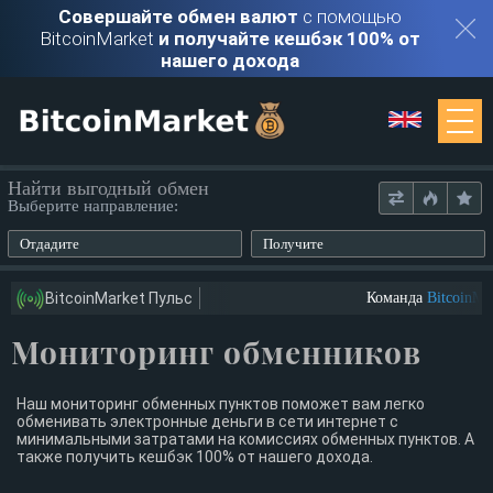
Совершайте обмен валют
с помощью
BitcoinMarket
и получайте кешбэк 100% от
нашего дохода
Мониторинг
Найти выгодный обмен
Выберите направление:
Обменники
Отдадите
Получите
Контакты
BitcoinMarket Пульс
Команда
BitcoinMar
Мониторинг обменников
Войти
Регистрация
Наш мониторинг обменных пунктов поможет вам легко
обменивать электронные деньги в сети интернет с
минимальными затратами на комиссиях обменных пунктов. А
также получить кешбэк 100% от нашего дохода.