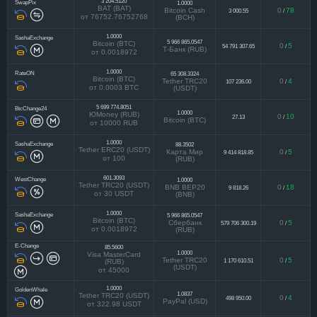
3 204.5120
SwapPix
1.0000
BAT (BAT)
Bitcoin Cash
0
78
3 000.55
/
от 76752.76752768
(BCH)
1.0000
SashaExchange
5 966 865.0547
Bitcoin (BTC)
0
5
54 791 307.65
/
Т-Банк (RUB)
от 0.0018972
1.0000
RateON
65 308.3324
Bitcoin (BTC)
Tether TRC20
0
4
107 236.00
/
от 0.0003 BTC
(USDT)
5 699 774.8051
BtcChange24
1.0000
ЮMoney (RUB)
0
10
27.13
/
Bitcoin (BTC)
от 10000 RUB
1.0000
SashaExchange
88.3502
Tether ERC20 (USDT)
Карта Мир
0
5
9 414 818.85
/
от 100
(RUB)
601.3093
WestChange
1.0000
Tether TRC20 (USDT)
BNB BEP20
0
18
9 818.26
/
от 30 USDT
(BNB)
1.0000
SashaExchange
5 966 865.0547
Bitcoin (BTC)
Сбербанк
0
5
579 706 300.19
/
от 0.0018972
(RUB)
E-Change
85.5600
1.0000
Visa MasterCard
Tether TRC20
0
5
1 170 610.51
/
(RUB)
(USDT)
от 45000
1.0000
GoldenWhale
1.0837
Tether TRC20 (USDT)
0
4
498 950.00
/
PayPal (USD)
от 322.98 USDT