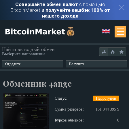
Совершайте обмен валют
с помощью
BitcoinMarket
и получайте кешбэк 100% от
нашего дохода
Мониторинг
Найти выгодный обмен
Выберите направление:
Обменники
Отдадите
Получите
Контакты
Обменник 4ange
Войти
Статус:
Недоступен
Регистрация
Сумма резервов:
161 344 395 $
Курсов обменов:
0