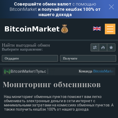
Совершайте обмен валют
с помощью
BitcoinMarket
и получайте кешбэк 100% от
нашего дохода
Мониторинг
Найти выгодный обмен
Выберите направление:
Обменники
Отдадите
Получите
Контакты
BitcoinMarket Пульс
Команда
BitcoinMarket
ищ
Мониторинг обменников
Войти
Регистрация
Наш мониторинг обменных пунктов поможет вам легко
обменивать электронные деньги в сети интернет с
минимальными затратами на комиссиях обменных пунктов. А
также получить кешбэк 100% от нашего дохода.