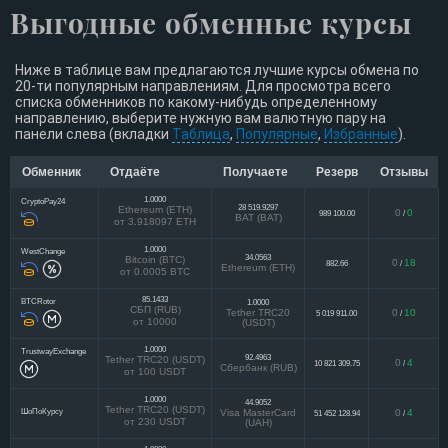
Выгодные обменные курсы
Ниже в таблице вам предлагаются лучшие курсы обмена по
20-ти популярным направлениям. Для просмотра всего
списка обменников по какому-нибудь определенному
направлению, выберите нужную вам валютную пару на
панели слева (вкладки
Таблица
,
Популярные
,
Избранные
).
Обменник
Отдаёте
Получаете
Резерв
Отзывы
1.0000
CryptoPay24
28 519.9297
Ethereum (ETH)
0
0
989 100.00
/
BAT (BAT)
от 3.918097 ETH
1.0000
WestChange
34.0563
Bitcoin (BTC)
0
18
882.66
/
Ethereum (ETH)
от 0.0005 BTC
85.1433
BTCRotor
1.0000
СБП (RUB)
Tether TRC20
0
10
5 019 911.00
/
от 10000
(USDT)
1.0000
TrustwayExchange
92.4963
Tether TRC20 (USDT)
0
4
10 821 309.75
/
Сбербанк (RUB)
от 100 USDT
1.0000
44.9052
Tether TRC20 (USDT)
ШоПоКурсу
Visa MasterCard
0
4
51 452 128.94
/
от 230 USDT
(UAH)