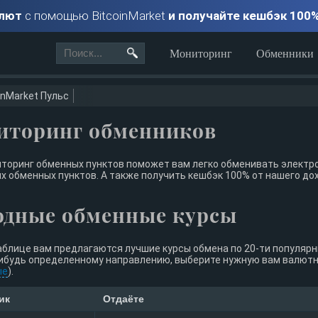
алют
с помощью BitcoinMarket
и получайте кешбэк 100
Мониторинг
Обменники
inMarket Пульс
иторинг обменников
торинг обменных пунктов поможет вам легко обменивать электро
х обменных пунктов. А также получить кешбэк 100% от нашего до
одные обменные курсы
аблице вам предлагаются лучшие курсы обмена по 20-ти популяр
ибудь определенному направлению, выберите нужную вам валютну
ые
).
ик
Отдаёте