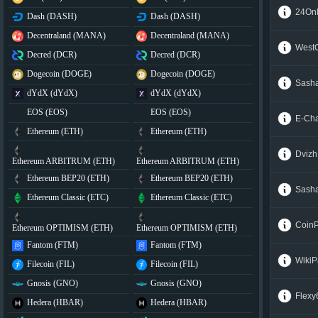
24Onl
Dash (DASH)
Dash (DASH)
Decentraland (MANA)
Decentraland (MANA)
West
Decred (DCR)
Decred (DCR)
Dogecoin (DOGE)
Dogecoin (DOGE)
Sash
dYdX (dYdX)
dYdX (dYdX)
EOS (EOS)
EOS (EOS)
E-Ch
Ethereum (ETH)
Ethereum (ETH)
Dvizh
Ethereum ARBITRUM (ETH)
Ethereum ARBITRUM (ETH)
Ethereum BEP20 (ETH)
Ethereum BEP20 (ETH)
Sash
Ethereum Classic (ETC)
Ethereum Classic (ETC)
Coin
Ethereum OPTIMISM (ETH)
Ethereum OPTIMISM (ETH)
Fantom (FTM)
Fantom (FTM)
WikiP
Filecoin (FIL)
Filecoin (FIL)
Gnosis (GNO)
Gnosis (GNO)
Flexy
Hedera (HBAR)
Hedera (HBAR)