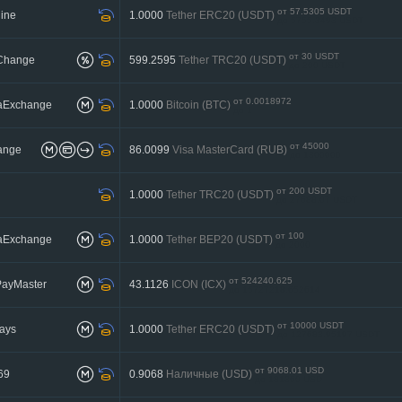
от 57.5305 USDT
ine
1.0000
Tether ERC20 (USDT)
до 5755.3493 USDT
от 30 USDT
Change
599.2595
Tether TRC20 (USDT)
до 200 USDT
от 0.0018972
aExchange
1.0000
Bitcoin (BTC)
до 1
от 45000
ange
86.0099
Visa MasterCard (RUB)
до 1300000
от 200 USDT
1.0000
Tether TRC20 (USDT)
до 27688.07 USDT
от 100
aExchange
1.0000
Tether BEP20 (USDT)
до 2000
от 524240.625
PayMaster
43.1126
ICON (ICX)
до 15727218.652614
от 10000 USDT
ays
1.0000
Tether ERC20 (USDT)
до 127683.95197 USDT
от 9068.01 USD
69
0.9068
Наличные (USD)
до 181360 USD