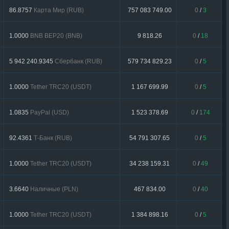
86.8757
Карта Мир (RUB)
757 083 749.00
0
/
3
1.0000
BNB BEP20 (BNB)
9 818.26
0
/
18
5 942 240.9345
Сбербанк (RUB)
579 734 829.23
0
/
5
1.0000
Tether TRC20 (USDT)
1 167 699.99
0
/
5
1.0835
PayPal (USD)
1 523 378.69
0
/
174
92.4361
Т-Банк (RUB)
54 791 307.65
0
/
5
1.0000
Tether TRC20 (USDT)
34 238 159.31
0
/
49
3.6640
Наличные (PLN)
467 834.00
0
/
40
1.0000
Tether TRC20 (USDT)
1 384 898.16
0
/
5