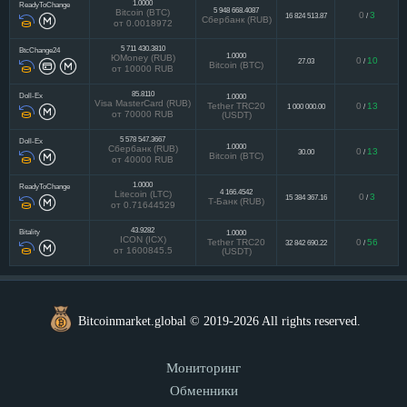
1.0000
ReadyToChange
5 948 668.4087
Bitcoin (BTC)
0
3
16 824 513.87
/
Сбербанк (RUB)
от 0.0018972
5 711 430.3810
BtcChange24
1.0000
ЮMoney (RUB)
0
10
27.03
/
Bitcoin (BTC)
от 10000 RUB
85.8110
Doll-Ex
1.0000
Visa MasterCard (RUB)
Tether TRC20
0
13
1 000 000.00
/
от 70000 RUB
(USDT)
5 578 547.3667
Doll-Ex
1.0000
Сбербанк (RUB)
0
13
30.00
/
Bitcoin (BTC)
от 40000 RUB
1.0000
ReadyToChange
4 166.4542
Litecoin (LTC)
0
3
15 384 367.16
/
Т-Банк (RUB)
от 0.71644529
43.9282
Bitality
1.0000
ICON (ICX)
Tether TRC20
0
56
32 842 690.22
/
от 1600845.5
(USDT)
Bitcoinmarket.global © 2019-2026 All rights reserved.
Мониторинг
Обменники