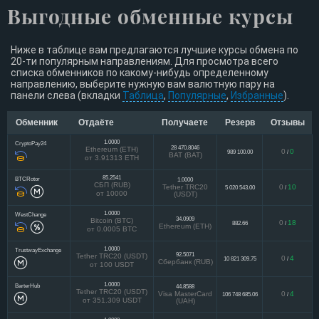
Выгодные обменные курсы
Ниже в таблице вам предлагаются лучшие курсы обмена по
20-ти популярным направлениям. Для просмотра всего
списка обменников по какому-нибудь определенному
направлению, выберите нужную вам валютную пару на
панели слева (вкладки
Таблица
,
Популярные
,
Избранные
).
Обменник
Отдаёте
Получаете
Резерв
Отзывы
1.0000
CryptoPay24
28 470.8046
Ethereum (ETH)
0
0
989 100.00
/
BAT (BAT)
от 3.91313 ETH
85.2541
BTCRotor
1.0000
СБП (RUB)
Tether TRC20
0
10
5 020 543.00
/
от 10000
(USDT)
1.0000
WestChange
34.0909
Bitcoin (BTC)
0
18
882.66
/
Ethereum (ETH)
от 0.0005 BTC
1.0000
TrustwayExchange
92.5071
Tether TRC20 (USDT)
0
4
10 821 309.75
/
Сбербанк (RUB)
от 100 USDT
1.0000
BarterHub
44.8588
Tether TRC20 (USDT)
Visa MasterCard
0
4
106 748 685.06
/
от 351.309 USDT
(UAH)