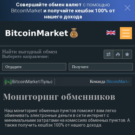
Совершайте обмен валют
с помощью
BitcoinMarket
и получайте кешбэк 100% от
нашего дохода
Мониторинг
Найти выгодный обмен
Выберите направление:
Обменники
Отдадите
Получите
Контакты
BitcoinMarket Пульс
Команда
BitcoinMarket
ищ
Мониторинг обменников
Войти
Регистрация
Наш мониторинг обменных пунктов поможет вам легко
обменивать электронные деньги в сети интернет с
минимальными затратами на комиссиях обменных пунктов. А
также получить кешбэк 100% от нашего дохода.