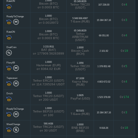
1.0000
RateON
65 349.8029
Bitcoin (BTC)
Tether TRC20
0
4
107 236.00
/
от 0.0003 BTC
(USDT)
1.0000
ReadyToChange
5 948 668.4087
Bitcoin (BTC)
0
3
15 384 367.16
/
Т-Банк (RUB)
от 0.0018972
65 349.8029
1.0000
RateON
Tether
Bitcoin (BTC)
0
4
66 051.00
/
ARBITRUM
от 0.0003 BTC
(USDT)
3 215.9511
DualCoin
1.0000
BAT (BAT)
Bitcoin Cash
0
19
2 101.92
/
от 177909.56263899
(BCH)
1.0000
Flexy69
1.1956
Наличные (EUR)
Tether TRC20
0
5
1 378 852.48
/
от 8364.02 EUR
(USDT)
1.0000
Терминал
87.1638
Tether ERC20 (USDT)
Карта Мир
0
4
4 803 672.02
/
от 114.7265264 USDT
(RUB)
1.0000
Dvizh
1.0835
Tether TRC20 (USDT)
0
174
1 523 378.69
/
PayPal (USD)
от 200 USDT
1.0000
ReadyToChange
92.5101
Tether BEP20 (USDT)
0
3
15 384 367.16
/
Т-Банк (RUB)
от 100
590.4438
WestChange
1.0000
Tether TRC20 (USDT)
BNB BEP20
0
18
9 818.26
/
от 30 USDT
(BNB)