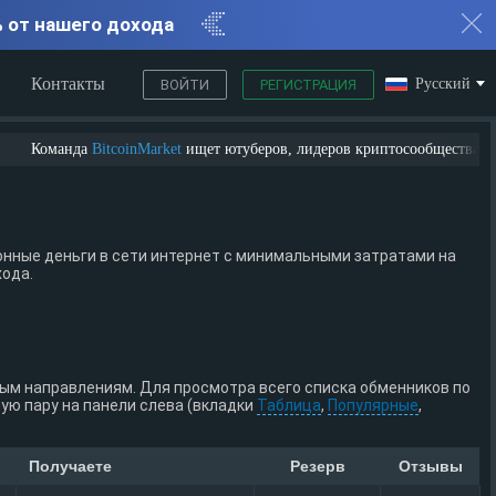
% от нашего дохода
Контакты
Русский
ВОЙТИ
РЕГИСТРАЦИЯ
Команда
BitcoinMarket
ищет ютуберов, лидеров криптосообщества, писате
нные деньги в сети интернет с минимальными затратами на
хода.
ным направлениям. Для просмотра всего списка обменников по
ю пару на панели слева (вкладки
Таблица
,
Популярные
,
Получаете
Резерв
Отзывы