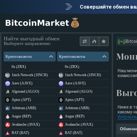
Совершайте обмен в
Найти выгодный обмен
Bitco
Выберите направление:
Мон
Криптовалюты
Криптовалюты
0x (ZRX)
0x (ZRX)
Наш мони
1inch Network (1INCH)
1inch Network (1INCH)
комиссия
Aave (AAVE)
Aave (AAVE)
Выг
Algorand (ALGO)
Algorand (ALGO)
Aptos (APT)
Aptos (APT)
Ниже в т
Arbitrum (ARB)
Arbitrum (ARB)
какому-н
Augur (REP)
Augur (REP)
Избранн
Avalanche (AVAX)
Avalanche (AVAX)
Обменн
BAT (BAT)
BAT (BAT)