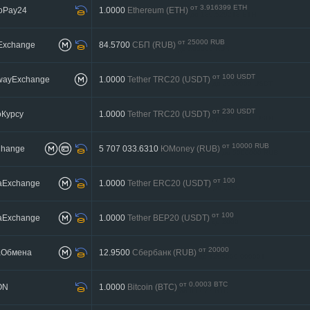
от 3.916399 ETH
toPay24
1.0000
Ethereum (ETH)
до 130.529218 ETH
от 25000 RUB
Exchange
84.5700
СБП (RUB)
до 205000 RUB
от 100 USDT
twayExchange
1.0000
Tether TRC20 (USDT)
до 2000000 USDT
от 230 USDT
Курсу
1.0000
Tether TRC20 (USDT)
до 22236.03 USDT
от 10000 RUB
Change
5 707 033.6310
ЮMoney (RUB)
до 5000000 RUB
от 100
aExchange
1.0000
Tether ERC20 (USDT)
до 2000
от 100
aExchange
1.0000
Tether BEP20 (USDT)
до 2000
от 20000
аОбмена
12.9500
Сбербанк (RUB)
до 1295000.000001
от 0.0003 BTC
ON
1.0000
Bitcoin (BTC)
до 0.0077 BTC