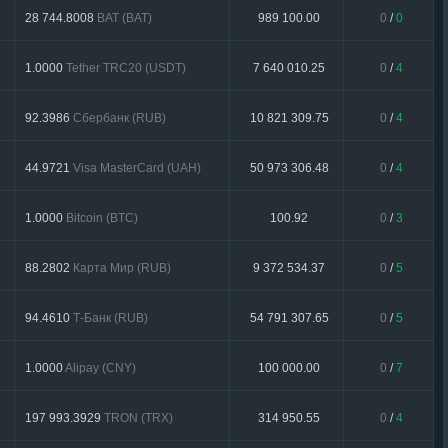
28 744.8008
BAT (BAT)
989 100.00
0
/
0
1.0000
Tether TRC20 (USDT)
7 640 010.25
0
/
4
92.3986
Сбербанк (RUB)
10 821 309.75
0
/
4
44.9721
Visa MasterCard (UAH)
50 973 306.48
0
/
4
1.0000
Bitcoin (BTC)
100.92
0
/
3
88.2802
Карта Мир (RUB)
9 372 534.37
0
/
5
94.4610
Т-Банк (RUB)
54 791 307.65
0
/
5
1.0000
Alipay (CNY)
100 000.00
0
/
7
197 993.3929
TRON (TRX)
314 950.55
0
/
4