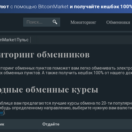
алют
с помощью BitcoinMarket
и получайте кешбэк 100
Мониторинг
Обменники
inMarket Пульс
иторинг обменников
торинг обменных пунктов поможет вам легко обменивать электро
х обменных пунктов. А также получить кешбэк 100% от нашего до
одные обменные курсы
аблице вам предлагаются лучшие курсы обмена по 20-ти популяр
ибудь определенному направлению, выберите нужную вам валютну
ые
).
ик
Отдаёте