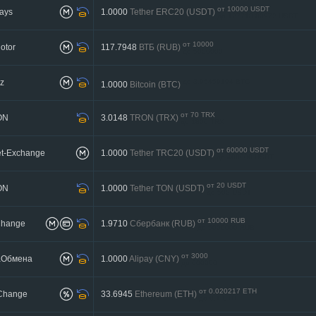
от 10000 USDT
ays
1.0000
Tether ERC20 (USDT)
до 127718.80972 USDT
от 10000
otor
117.7948
ВТБ (RUB)
до 5000000
z
до 3.95459194 BTC
1.0000
Bitcoin (BTC)
от 70 TRX
ON
3.0148
TRON (TRX)
до 1800 TRX
от 60000 USDT
t-Exchange
1.0000
Tether TRC20 (USDT)
до 400000 USDT
от 20 USDT
ON
1.0000
Tether TON (USDT)
до 500 USDT
от 10000 RUB
Change
1.9710
Сбербанк (RUB)
до 5000000 RUB
от 3000
аОбмена
1.0000
Alipay (CNY)
до 600000
от 0.020217 ETH
Change
33.6945
Ethereum (ETH)
до 0.1 ETH