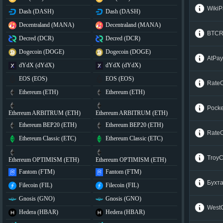
WikiP
Dash (DASH)
Dash (DASH)
Decentraland (MANA)
Decentraland (MANA)
BTCR
Decred (DCR)
Decred (DCR)
Dogecoin (DOGE)
Dogecoin (DOGE)
AtPay
dYdX (dYdX)
dYdX (dYdX)
EOS (EOS)
EOS (EOS)
Rate
Ethereum (ETH)
Ethereum (ETH)
Pocke
Ethereum ARBITRUM (ETH)
Ethereum ARBITRUM (ETH)
Ethereum BEP20 (ETH)
Ethereum BEP20 (ETH)
Rate
Ethereum Classic (ETC)
Ethereum Classic (ETC)
Troy
Ethereum OPTIMISM (ETH)
Ethereum OPTIMISM (ETH)
Fantom (FTM)
Fantom (FTM)
Бухт
Filecoin (FIL)
Filecoin (FIL)
Gnosis (GNO)
Gnosis (GNO)
West
Hedera (HBAR)
Hedera (HBAR)