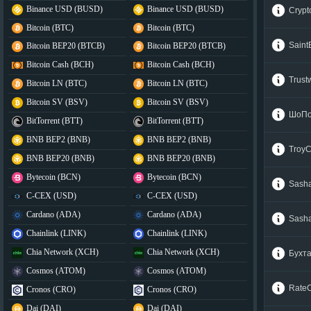
Binance USD (BUSD)
Binance USD (BUSD)
Cryp
Bitcoin (BTC)
Bitcoin (BTC)
Saint
Bitcoin BEP20 (BTCB)
Bitcoin BEP20 (BTCB)
Bitcoin Cash (BCH)
Bitcoin Cash (BCH)
Trus
Bitcoin LN (BTC)
Bitcoin LN (BTC)
Bitcoin SV (BSV)
Bitcoin SV (BSV)
ШоПо
BitTorrent (BTT)
BitTorrent (BTT)
BNB BEP2 (BNB)
BNB BEP2 (BNB)
Troy
BNB BEP20 (BNB)
BNB BEP20 (BNB)
Bytecoin (BCN)
Bytecoin (BCN)
Sash
C-CEX (USD)
C-CEX (USD)
Cardano (ADA)
Cardano (ADA)
Sash
Chainlink (LINK)
Chainlink (LINK)
Chia Network (XCH)
Chia Network (XCH)
Бухт
Cosmos (ATOM)
Cosmos (ATOM)
Rate
Cronos (CRO)
Cronos (CRO)
Dai (DAI)
Dai (DAI)