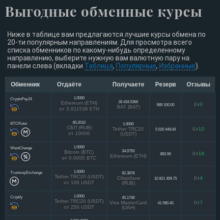
Выгодные обменные курсы
Ниже в таблице вам предлагаются лучшие курсы обмена по
20-ти популярным направлениям. Для просмотра всего
списка обменников по какому-нибудь определенному
направлению, выберите нужную вам валютную пару на
панели слева (вкладки
Таблица
,
Популярные
,
Избранные
).
Обменник
Отдаёте
Получаете
Резерв
Отзывы
1.0000
CryptoPay24
28 434.5366
Ethereum (ETH)
0
0
989 100.00
/
BAT (BAT)
от 3.911538 ETH
85.2010
BTCRotor
1.0000
СБП (RUB)
Tether TRC20
0
10
5 020 449.00
/
от 10000
(USDT)
1.0000
WestChange
34.0793
Bitcoin (BTC)
0
18
882.66
/
Ethereum (ETH)
от 0.0005 BTC
1.0000
TrustwayExchange
92.3878
Tether TRC20 (USDT)
Сбербанк
0
4
10 821 309.75
/
от 100 USDT
(RUB)
1.0000
Criptify
45.1748
Tether TRC20 (USDT)
Visa MasterCard
0
7
41 590.40
/
от 250 USDT
(UAH)