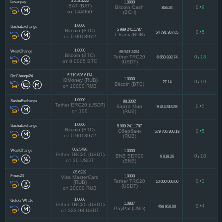
3 215.3222
Lovanpay
1.0000
BAT (BAT)
Bitcoin Cash
0
9
856.34
/
от 144950
(BCH)
1.0000
SashaExchange
5 989 241.1787
Bitcoin (BTC)
0
5
54 791 307.65
/
Т-Банк (RUB)
от 0.0018972
1.0000
WestChange
65 547.3454
Bitcoin (BTC)
Tether TRC20
0
18
6 650 838.74
/
от 0.0005 BTC
(USDT)
5 719 636.6174
BtcChange24
1.0000
ЮMoney (RUB)
0
10
27.14
/
Bitcoin (BTC)
от 10000 RUB
1.0000
SashaExchange
88.3302
Tether ERC20 (USDT)
Карта Мир
0
5
9 414 818.85
/
от 100
(RUB)
1.0000
SashaExchange
5 989 241.1787
Bitcoin (BTC)
Сбербанк
0
5
579 706 300.19
/
от 0.0018972
(RUB)
603.5480
WestChange
1.0000
Tether TRC20 (USDT)
BNB BEP20
0
18
9 818.26
/
от 30 USDT
(BNB)
85.6239
Finex24
1.0000
Visa MasterCard
Tether TRC20
0
3
10 000 000.00
/
(RUB)
(USDT)
от 20000 RUB
1.0000
GoldenWhale
1.0837
Tether TRC20 (USDT)
0
4
498 950.00
/
PayPal (USD)
от 322.98 USDT