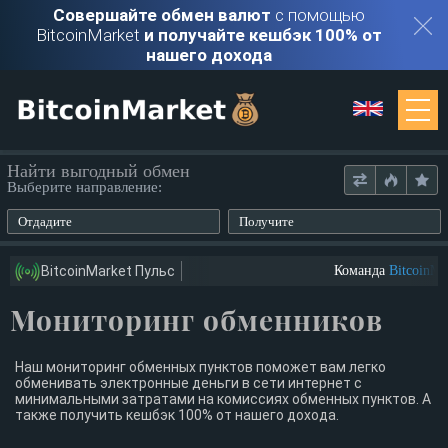
Совершайте обмен валют
с помощью
BitcoinMarket
и получайте кешбэк 100% от
нашего дохода
Мониторинг
Найти выгодный обмен
Выберите направление:
Обменники
Отдадите
Получите
Контакты
BitcoinMarket Пульс
Команда
BitcoinMar
Мониторинг обменников
Войти
Регистрация
Наш мониторинг обменных пунктов поможет вам легко
обменивать электронные деньги в сети интернет с
минимальными затратами на комиссиях обменных пунктов. А
также получить кешбэк 100% от нашего дохода.