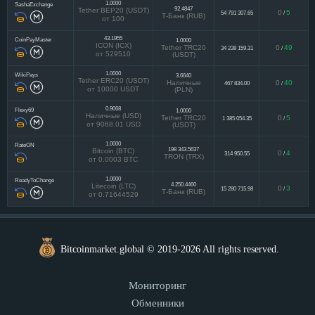
1.0000
SashaExchange
92.4847
Tether BEP20 (USDT)
0
5
54 791 307.65
/
Т-Банк (RUB)
от 100
43.1955
CoinPayMaster
1.0000
ICON (ICX)
Tether TRC20
0
49
34 238 159.31
/
от 529510
(USDT)
1.0000
WikiPays
3.6640
Tether ERC20 (USDT)
Наличные
0
40
467 834.00
/
от 10000 USDT
(PLN)
0.9068
Flexy69
1.0000
Наличные (USD)
Tether TRC20
0
5
1 385 054.35
/
от 9068.01 USD
(USDT)
1.0000
RateON
198 343.5637
Bitcoin (BTC)
0
4
314 950.55
/
TRON (TRX)
от 0.0003 BTC
1.0000
ReadyToChange
4 250.4460
Litecoin (LTC)
0
3
15 280 715.98
/
Т-Банк (RUB)
от 0.71644529
Bitcoinmarket.global © 2019-2026 All rights reserved.
Мониторинг
Обменники