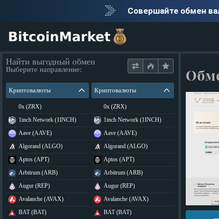
Совершайте обмен в
Найти выгодный обмен
Выберите направление:
Обме
Криптовалюты
Криптовалюты
0x (ZRX)
0x (ZRX)
1inch Network (1INCH)
1inch Network (1INCH)
Aave (AAVE)
Aave (AAVE)
Algorand (ALGO)
Algorand (ALGO)
Aptos (APT)
Aptos (APT)
Arbitrum (ARB)
Arbitrum (ARB)
Augur (REP)
Augur (REP)
Avalanche (AVAX)
Avalanche (AVAX)
BAT (BAT)
BAT (BAT)