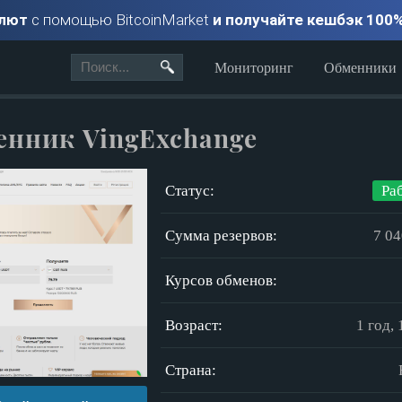
алют
с помощью BitcoinMarket
и получайте кешбэк 100
Мониторинг
Обменники
нник VingExchange
Статус:
Ра
Сумма резервов:
7 04
Курсов обменов:
Возраст:
1 год,
Страна: