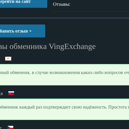
ерейти на сайт
Отзывы:
бавить отзыв +
вы обменника VingExchange
ный обменник. в случае возникновения каких-либо вопросов оче
ил
обменник каждый раз подтверждает свою надёжность. Простота 
с