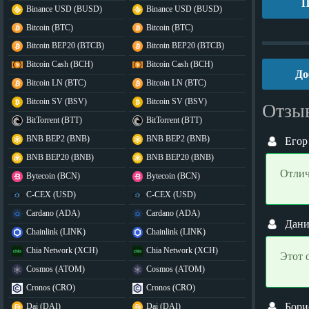
П
Binance USD (BUSD)
Binance USD (BUSD)
Bitcoin (BTC)
Bitcoin (BTC)
Bitcoin BEP20 (BTCB)
Bitcoin BEP20 (BTCB)
Bitcoin Cash (BCH)
Bitcoin Cash (BCH)
До
Bitcoin LN (BTC)
Bitcoin LN (BTC)
Bitcoin SV (BSV)
Bitcoin SV (BSV)
Отзы
BitTorrent (BTT)
BitTorrent (BTT)
BNB BEP2 (BNB)
BNB BEP2 (BNB)
Егор
BNB BEP20 (BNB)
BNB BEP20 (BNB)
Отлич
Bytecoin (BCN)
Bytecoin (BCN)
C-CEX (USD)
C-CEX (USD)
Cardano (ADA)
Cardano (ADA)
Дан
Chainlink (LINK)
Chainlink (LINK)
Chia Network (XCH)
Chia Network (XCH)
Этот 
Cosmos (ATOM)
Cosmos (ATOM)
Cronos (CRO)
Cronos (CRO)
Бори
Dai (DAI)
Dai (DAI)