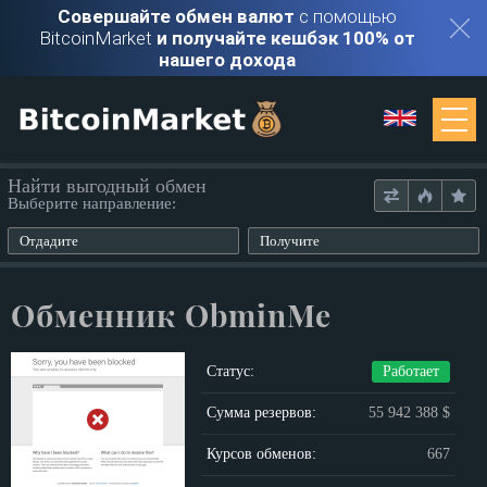
Совершайте обмен валют
с помощью
BitcoinMarket
и получайте кешбэк 100% от
нашего дохода
Мониторинг
Найти выгодный обмен
Выберите направление:
Обменники
Отдадите
Получите
Контакты
Обменник ObminMe
Войти
Статус:
Работает
Регистрация
Сумма резервов:
55 942 388 $
Курсов обменов:
667