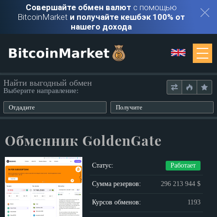
Совершайте обмен валют
с помощью
BitcoinMarket
и получайте кешбэк 100% от
нашего дохода
Мониторинг
Найти выгодный обмен
Выберите направление:
Обменники
Отдадите
Получите
Контакты
Обменник GoldenGate
Войти
Статус:
Работает
Регистрация
Сумма резервов:
296 213 944 $
Курсов обменов:
1193