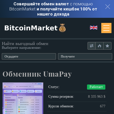
Совершайте обмен валют
с помощью
BitcoinMarket
и получайте кешбэк 100% от
нашего дохода
Мониторинг
Найти выгодный обмен
Выберите направление:
Обменники
Отдадите
Получите
Контакты
Обменник UmaPay
Войти
Статус:
Работает
Регистрация
Сумма резервов:
8 335 963 $
Курсов обменов:
677