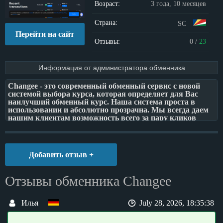
Возраст:
3 года, 10 месяцев
Страна:
SC
Перейти на сайт
Отзывы:
0
/
23
Информация от администратора обменника
Changee - это современный обменный сервис с новой
системой выбора курса, которая определяет для Вас
наилучший обменный курс. Наша система проста в
использовании и абсолютно прозрачна. Мы всегда даем
нашим клиентам возможность всего за пару кликов
обменивать криптовалюту анонимно, безопасно и
выгодно. Вокруг нашего сервиса мы хотим создать
преданное сообщество тех, кто ценит свое время и
деньги. Поэтому мы будем рады любым предложениям и
Добавить отзыв +
отзывам о нашем сервисе.
Отзывы обменника Changee
Илья
July 28, 2026, 18:35:38