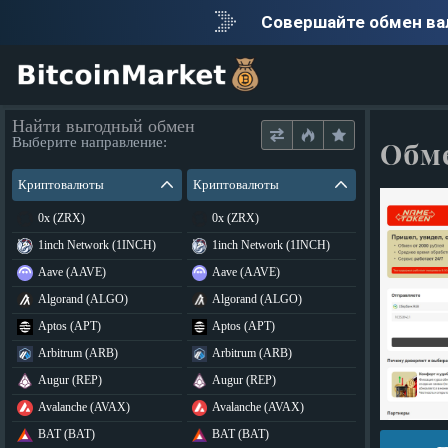
Совершайте обмен в
Найти выгодный обмен
Выберите направление:
Обм
Криптовалюты
Криптовалюты
0x (ZRX)
0x (ZRX)
1inch Network (1INCH)
1inch Network (1INCH)
Aave (AAVE)
Aave (AAVE)
Algorand (ALGO)
Algorand (ALGO)
Aptos (APT)
Aptos (APT)
Arbitrum (ARB)
Arbitrum (ARB)
Augur (REP)
Augur (REP)
Avalanche (AVAX)
Avalanche (AVAX)
BAT (BAT)
BAT (BAT)