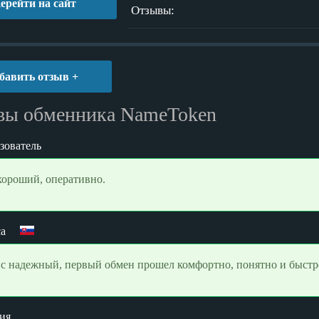
ерейти на сайт
Отзывы:
бавить отзыв +
вы обменника NameToken
зователь
хороший, оперативно.
а
с надежный, первый обмен прошел комфортно, понятно и быстро.
ия