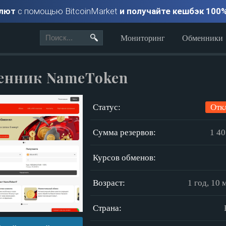
алют
с помощью BitcoinMarket
и получайте кешбэк 100
Мониторинг
Обменники
енник NameToken
Статус:
Отк
Сумма резервов:
1 40
Курсов обменов:
Возраст:
1 год, 10 
Страна: