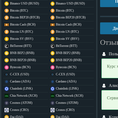
П
Binance USD (BUSD)
Binance USD (BUSD)
Bitcoin (BTC)
Bitcoin (BTC)
Bitcoin BEP20 (BTCB)
Bitcoin BEP20 (BTCB)
Bitcoin Cash (BCH)
Bitcoin Cash (BCH)
До
Bitcoin LN (BTC)
Bitcoin LN (BTC)
Bitcoin SV (BSV)
Bitcoin SV (BSV)
Отзы
BitTorrent (BTT)
BitTorrent (BTT)
BNB BEP2 (BNB)
BNB BEP2 (BNB)
Поль
BNB BEP20 (BNB)
BNB BEP20 (BNB)
Курс 
Bytecoin (BCN)
Bytecoin (BCN)
C-CEX (USD)
C-CEX (USD)
Cardano (ADA)
Cardano (ADA)
Алис
Chainlink (LINK)
Chainlink (LINK)
Chia Network (XCH)
Chia Network (XCH)
Серви
Cosmos (ATOM)
Cosmos (ATOM)
Cronos (CRO)
Cronos (CRO)
Ксен
Dai (DAI)
Dai (DAI)