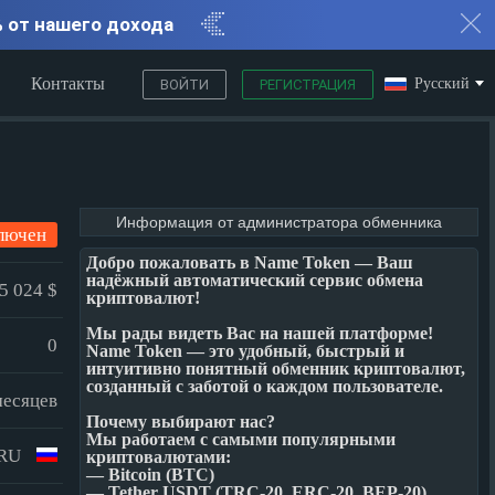
% от нашего дохода
Контакты
Русский
ВОЙТИ
РЕГИСТРАЦИЯ
Информация от администратора обменника
лючен
Добро пожаловать в Name Token — Ваш
надёжный автоматический сервис обмена
5 024 $
криптовалют!
Мы рады видеть Вас на нашей платформе!
0
Name Token — это удобный, быстрый и
интуитивно понятный обменник криптовалют,
созданный с заботой о каждом пользователе.
месяцев
Почему выбирают нас?
Мы работаем с самыми популярными
RU
криптовалютами:
— Bitcoin (BTC)
— Tether USDT (TRC-20, ERC-20, BEP-20)