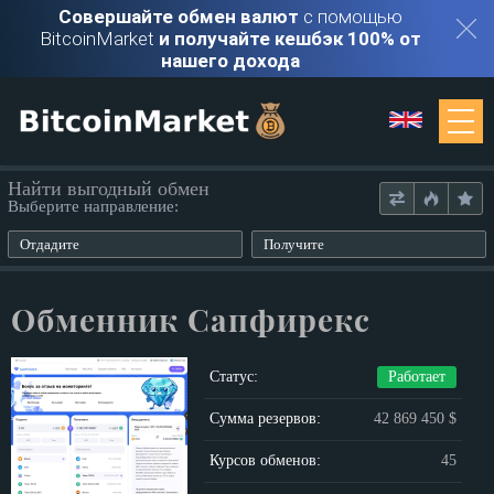
Совершайте обмен валют
с помощью
BitcoinMarket
и получайте кешбэк 100% от
нашего дохода
Мониторинг
Найти выгодный обмен
Выберите направление:
Обменники
Отдадите
Получите
Контакты
Обменник Сапфирекс
Войти
Статус:
Работает
Регистрация
Сумма резервов:
42 869 450 $
Курсов обменов:
45