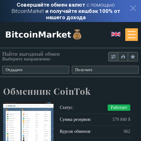
Совершайте обмен валют
с помощью
BitcoinMarket
и получайте кешбэк 100% от
нашего дохода
Мониторинг
Найти выгодный обмен
Выберите направление:
Обменники
Отдадите
Получите
Контакты
Обменник CoinTok
Войти
Статус:
Работает
Регистрация
Сумма резервов:
579 840 $
Курсов обменов:
662