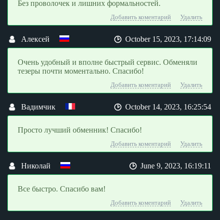
Без проволочек и лишних формальностей.
наиболее распространенных видов электронных денег.
За время работы мы приобрели репутацию
Добавить коментарий
Удалить
проверенного партнера и делаем все возможное, чтобы
ваши впечатления от нашего сервиса были только
благоприятными.
Алексей
October 15, 2023, 17:14:09
Очень удобный и вполне быстрый сервис. Обменяли
тезеры почти моментально. Спасибо!
Добавить коментарий
Удалить
Вадимчик
October 14, 2023, 16:25:54
Просто лучший обменник! Спасибо!
Добавить коментарий
Удалить
Николай
June 9, 2023, 16:19:11
Все быстро. Спасибо вам!
Добавить коментарий
Удалить