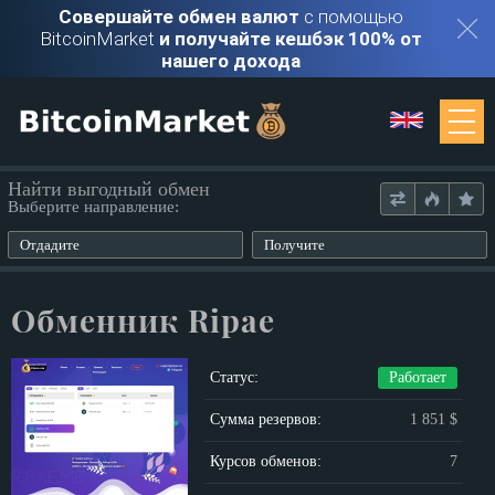
Совершайте обмен валют
с помощью
BitcoinMarket
и получайте кешбэк 100% от
нашего дохода
Мониторинг
Найти выгодный обмен
Выберите направление:
Обменники
Отдадите
Получите
Контакты
Обменник Ripae
Войти
Статус:
Работает
Регистрация
Сумма резервов:
1 851 $
Курсов обменов:
7