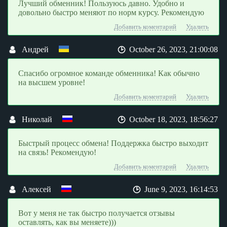
Лучший обменник! Пользуюсь давно. Удобно и
наиболее распространенных видов электронных денег.
довольно быстро меняют по норм курсу. Рекомендую
За время работы мы приобрели репутацию
проверенного партнера и делаем все возможное, чтобы
Добавить коментарий
Удалить
ваши впечатления от нашего сервиса были только
благоприятными.
Андрей
October 26, 2023, 21:00:08
Спасибо огромное команде обменника! Как обычно
на высшем уровне!
Добавить коментарий
Удалить
Николай
October 18, 2023, 18:56:27
Быстрый процесс обмена! Поддержка быстро выходит
на связь! Рекомендую!
Добавить коментарий
Удалить
Алексей
June 9, 2023, 16:14:53
Вот у меня не так быстро получается отзывы
оставлять, как вы меняете)))