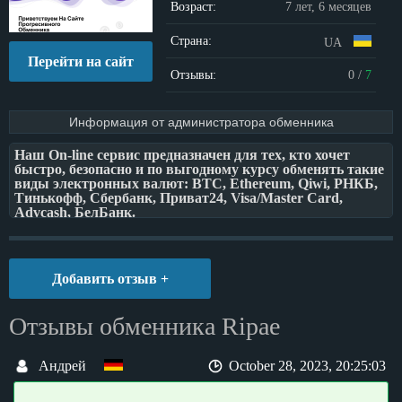
Возраст:
7 лет, 6 месяцев
Страна:
UA
Перейти на сайт
Отзывы:
0
/
7
Информация от администратора обменника
Наш On-line сервис предназначен для тех, кто хочет
быстро, безопасно и по выгодному курсу обменять такие
виды электронных валют: BTC, Ethereum, Qiwi, РНКБ,
Тинькофф, Сбербанк, Приват24, Visa/Master Card,
Advcash, БелБанк.
Этим возможности нашего сервиса не ограничиваются.
В рамках проекта действуют программа лояльности,
накопительная скидка и партнерская программа,
Добавить отзыв +
воспользовавшись преимуществами которых, вы
сможете совершать обмен электронных валют на более
выгодных условиях. Для этого нужно просто
Отзывы обменника Ripae
зарегистрироваться на сайте.
Наш пункт обмена электронных валют – система,
Андрей
October 28, 2023, 20:25:03
созданная на базе современного программного
обеспечения и содержащая весь набор необходимых
функций для удобной и безопасной конвертации