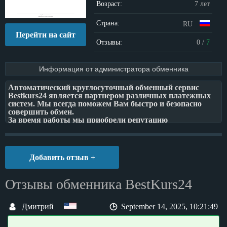
Возраст:
7 лет
Страна:
RU
Перейти на сайт
Отзывы:
0
/
7
Информация от администратора обменника
Автоматический круглосуточный обменный сервис
Bestkurs24 является партнером различных платежных
систем. Мы всегда поможем Вам быстро и безопасно
совершить обмен.
За время работы мы приобрели репутацию
проверенного партнера и делаем все возможное, чтобы
Ваши впечатления от нашего сервиса были только
благоприятными.
Добавить отзыв +
Отзывы обменника BestKurs24
Дмитрий
September 14, 2025, 10:21:49