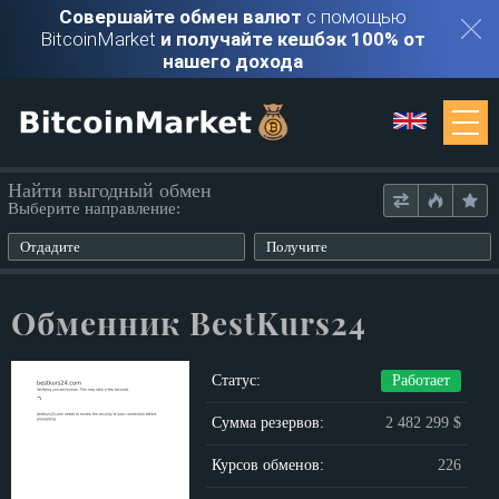
Совершайте обмен валют
с помощью
BitcoinMarket
и получайте кешбэк 100% от
нашего дохода
Мониторинг
Найти выгодный обмен
Выберите направление:
Обменники
Отдадите
Получите
Контакты
Обменник BestKurs24
Войти
Статус:
Работает
Регистрация
Сумма резервов:
2 482 299 $
Курсов обменов:
226