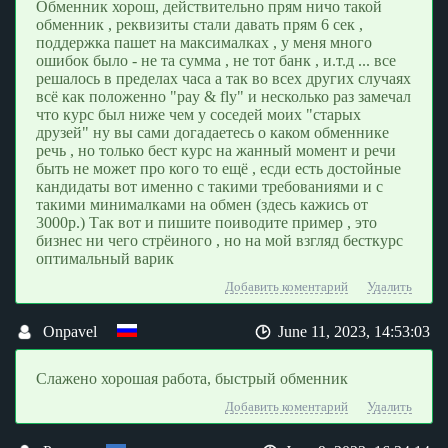
Обменник хорош, действительно прям ничо такой
обменник , реквизиты стали давать прям 6 сек ,
поддержка пашет на максималках , у меня много
ошибок было - не та сумма , не тот банк , и.т.д ... все
решалось в пределах часа а так во всех других случаях
всё как положенно "pay & fly" и несколько раз замечал
что курс был ниже чем у соседей моих "старых
друзей" ну вы сами догадаетесь о каком обменнике
речь , но только бест курс на жанный момент и речи
быть не может про кого то ещё , есди есть достойные
кандидаты вот именно с такими требованиями и с
такими минималками на обмен (здесь кажись от
3000р.) Так вот и пишите поиводите пример , это
бизнес ни чего стрёиного , но на мой взгляд бесткурс
оптимальный варик
Добавить коментарий
Удалить
Onpavel
June 11, 2023, 14:53:03
Слажено хорошая работа, быстрый обменник
Добавить коментарий
Удалить