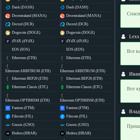
Dash (DASH)
Dash (DASH)
Спаси
Decentraland (MANA)
Decentraland (MANA)
Decred (DCR)
Decred (DCR)
Dogecoin (DOGE)
Dogecoin (DOGE)
Lexx
dYdX (dYdX)
dYdX (dYdX)
EOS (EOS)
EOS (EOS)
Все к
Ethereum (ETH)
Ethereum (ETH)
Ethereum ARBITRUM (ETH)
Ethereum ARBITRUM (ETH)
Ива
Ethereum BEP20 (ETH)
Ethereum BEP20 (ETH)
Ethereum Classic (ETC)
Ethereum Classic (ETC)
Вот к
Ethereum OPTIMISM (ETH)
Ethereum OPTIMISM (ETH)
Fantom (FTM)
Fantom (FTM)
Влад
Filecoin (FIL)
Filecoin (FIL)
Gnosis (GNO)
Gnosis (GNO)
Пришл
Hedera (HBAR)
Hedera (HBAR)