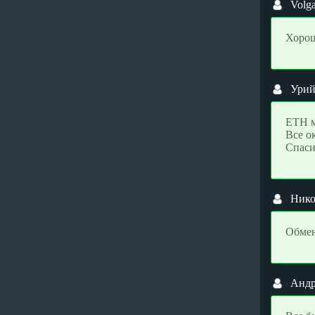
USDC TRC20 (USDC)
USDC TRC20 (USDC)
Volg
Utopia USD (UUSD)
Utopia USD (UUSD)
Хорош
VeChain (VET)
VeChain (VET)
Verge (XVG)
Verge (XVG)
Waves (WAVES)
Waves (WAVES)
Ури
Wrapped BTC (WBTC)
Wrapped BTC (WBTC)
Wrapped ETH (WETH)
Wrapped ETH (WETH)
ETH 
Все о
Yearn Finance (YFI)
Yearn Finance (YFI)
Спаси
Zcash (ZEC)
Zcash (ZEC)
Электронные валюты
Электронные валюты
Нико
Alipay (CNY)
Alipay (CNY)
AstroPay (USD)
AstroPay (USD)
Обмен
Blik (PLN)
Blik (PLN)
BPay (USD)
BPay (USD)
Capitalist (USD)
Capitalist (USD)
Анд
Capitalist (EUR)
Capitalist (EUR)