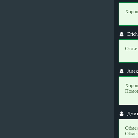
StablR USD ERC20 (USDR)
StablR USD ERC20 (USDR)
Хорош
Stellar (XLM)
Stellar (XLM)
STEPN (GMT)
STEPN (GMT)
Sui (SUI)
Sui (SUI)
Erich
Terra (LUNA)
Terra (LUNA)
Tether ARBITRUM (USDT)
Tether ARBITRUM (USDT)
Отлич
Tether AVALANCHE (USDT)
Tether AVALANCHE (USDT)
Tether BEP20 (USDT)
Tether BEP20 (USDT)
Алек
Tether ERC20 (USDT)
Tether ERC20 (USDT)
Хорош
Tether Gold ERC20 (XAUT)
Tether Gold ERC20 (XAUT)
Помог
Tether NEAR (USDT)
Tether NEAR (USDT)
Tether OMNI (USDT)
Tether OMNI (USDT)
Tether OPTIMISM (USDT)
Tether OPTIMISM (USDT)
Дми
Tether POLYGON (USDT)
Tether POLYGON (USDT)
Обмен
Tether SOL (USDT)
Tether SOL (USDT)
Обмен
Tether TON (USDT)
Tether TON (USDT)