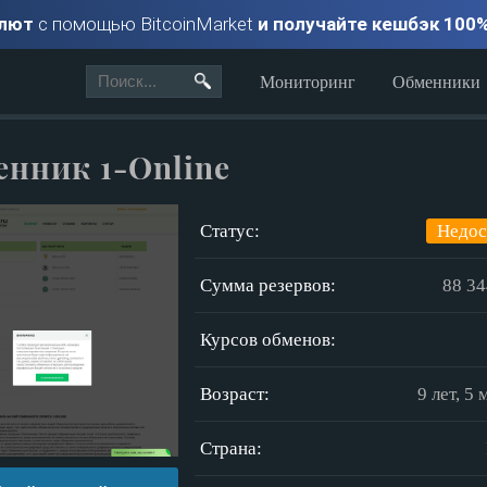
алют
с помощью BitcoinMarket
и получайте кешбэк 100
Мониторинг
Обменники
нник 1-Online
Статус:
Недос
Сумма резервов:
88 34
Курсов обменов:
Возраст:
9 лет, 5
Страна: