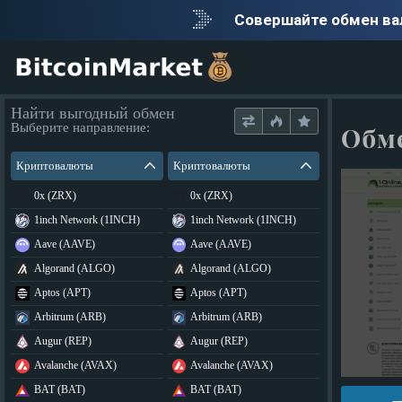
Совершайте обмен в
Найти выгодный обмен
Выберите направление:
Обме
Криптовалюты
Криптовалюты
0x (ZRX)
0x (ZRX)
1inch Network (1INCH)
1inch Network (1INCH)
Aave (AAVE)
Aave (AAVE)
Algorand (ALGO)
Algorand (ALGO)
Aptos (APT)
Aptos (APT)
Arbitrum (ARB)
Arbitrum (ARB)
Augur (REP)
Augur (REP)
Avalanche (AVAX)
Avalanche (AVAX)
BAT (BAT)
BAT (BAT)