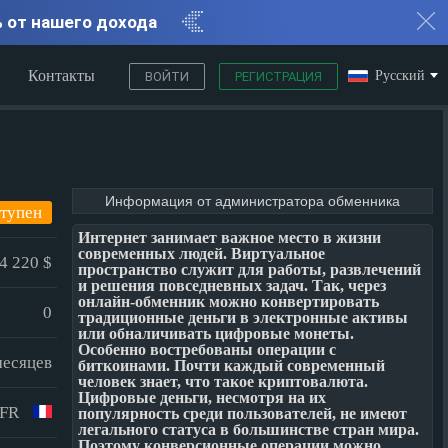
% от нашего дохода
Контакты
Русский
ВОЙТИ
РЕГИСТРАЦИЯ
Информация от администратора обменника
тупен
Интернет занимает важное место в жизни
современных людей. Виртуальное
4 220 $
пространство служит для работы, развлечений
и решения повседневных задач. Так, через
онлайн-обменник можно конвертировать
0
традиционные деньги в электронные активы
или обналичивать цифровые монеты.
Особенно востребованы операции с
 месяцев
биткоинами. Почти каждый современный
человек знает, что такое криптовалюта.
Цифровые деньги, несмотря на их
FR
популярность среди пользователей, не имеют
легального статуса в большинстве стран мира.
Поэтому конверсионные операции можно