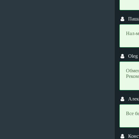
Ontology (ONT)
Ontology (ONT)
Optimism (OP)
Optimism (OP)
Паш
PancakeSwap (CAKE)
PancakeSwap (CAKE)
Pax Dollar (USDP)
Pax Dollar (USDP)
Нал-м
Peercoin (PPC)
Peercoin (PPC)
Pepe (PEPE)
Pepe (PEPE)
PirateCash (PIRATE)
PirateCash (PIRATE)
Oleg
Polkadot (DOT)
Polkadot (DOT)
Обмен
Polygon (POL)
Polygon (POL)
Реком
Qtum (QTUM)
Qtum (QTUM)
Quantoz ERC20 (USDQ)
Quantoz ERC20 (USDQ)
Ravencoin (RVN)
Ravencoin (RVN)
Алек
Ripple (XRP)
Ripple (XRP)
Все б
Shiba BEP20 (SHIB)
Shiba BEP20 (SHIB)
Shiba ERC20 (SHIB)
Shiba ERC20 (SHIB)
Solana (SOL)
Solana (SOL)
Конс