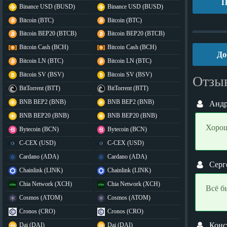
П
Binance USD (BUSD)
Binance USD (BUSD)
Bitcoin (BTC)
Bitcoin (BTC)
Bitcoin BEP20 (BTCB)
Bitcoin BEP20 (BTCB)
Bitcoin Cash (BCH)
Bitcoin Cash (BCH)
До
Bitcoin LN (BTC)
Bitcoin LN (BTC)
Bitcoin SV (BSV)
Bitcoin SV (BSV)
Отзыв
BitTorrent (BTT)
BitTorrent (BTT)
BNB BEP2 (BNB)
BNB BEP2 (BNB)
Анд
BNB BEP20 (BNB)
BNB BEP20 (BNB)
Хорош
Bytecoin (BCN)
Bytecoin (BCN)
C-CEX (USD)
C-CEX (USD)
Cardano (ADA)
Cardano (ADA)
Серг
Chainlink (LINK)
Chainlink (LINK)
Chia Network (XCH)
Chia Network (XCH)
Всё б
Cosmos (ATOM)
Cosmos (ATOM)
Cronos (CRO)
Cronos (CRO)
Конс
Dai (DAI)
Dai (DAI)