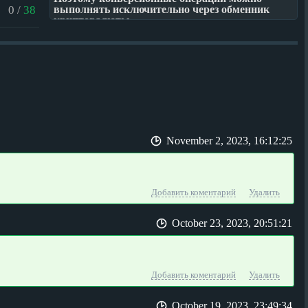
0
/
38
выполнять исключительно через обменник
криптовалюты.
На сервисе 1-Online представлены самые
популярные направления обмена. У
посетителей есть возможность перевести
традиционные деньги в электронные или
цифровые средства платежа, а также
конвертировать цифровые монеты в
американские доллары, рубли или евро.
Обменник криптовалют сотрудничает с
самыми популярными электронными
системами платежей и крупными банковскими
November 2, 2023, 16:12:25
учреждениями, что гарантирует клиентам
оператив
Добавить коментарий
Удалить
October 23, 2023, 20:51:21
Добавить коментарий
Удалить
October 19, 2023, 23:49:34