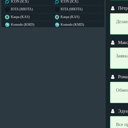
ICON (ICX)
ICON (ICX)
Пётр
IOTA (MIOTA)
IOTA (MIOTA)
Kaspa (KAS)
Kaspa (KAS)
Делаю
Komodo (KMD)
Komodo (KMD)
Lido DAO (LDO)
Lido DAO (LDO)
Lisk (LSK)
Lisk (LSK)
Мак
Litecoin (LTC)
Litecoin (LTC)
Maker (MKR)
Maker (MKR)
Заявк
Monero (XMR)
Monero (XMR)
Namecoin (NMC)
Namecoin (NMC)
Рома
NEAR Protocol (NEAR)
NEAR Protocol (NEAR)
NEM (XEM)
NEM (XEM)
Обмен
NEO (NEO)
NEO (NEO)
Notcoin (NOT)
Notcoin (NOT)
Nxt (NXT)
Nxt (NXT)
Эдуа
Official Trump (TRUMP)
Official Trump (TRUMP)
Все п
OMG Network (OMG)
OMG Network (OMG)