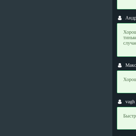
Tether TRC20 (USDT)
Tether TRC20 (USDT)
Tezos (XTZ)
Tezos (XTZ)
Анд
THORChain (RUNE)
THORChain (RUNE)
Toncoin (TON)
Toncoin (TON)
Хорош
тиньк
Tornado Cash (TORN)
Tornado Cash (TORN)
случае
TRON (TRX)
TRON (TRX)
TrueUSD ERC20 (TUSD)
TrueUSD ERC20 (TUSD)
TrueUSD TRC20 (TUSD)
TrueUSD TRC20 (TUSD)
Мак
Uniswap (UNI)
Uniswap (UNI)
Хорош
USDC ARBITRUM (USDC)
USDC ARBITRUM (USDC)
USDC BEP20 (USDC)
USDC BEP20 (USDC)
USDC ERC20 (USDC)
USDC ERC20 (USDC)
vagh
USDC OPTIMISM (USDC)
USDC OPTIMISM (USDC)
Быстр
USDC POLYGON (USDC)
USDC POLYGON (USDC)
USDC SOL (USDC)
USDC SOL (USDC)