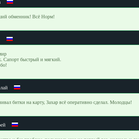
a
ий обменник! Всё Норм!
й
мир
к. Сапорт быстрый и мягкий.
бо!
лай
ивал битки на карту, Захар всё оперативно сделал. Молодцы!
рей