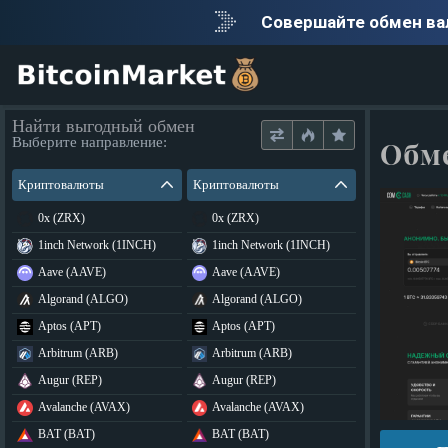
Совершайте обмен в
Найти выгодный обмен
Выберите направление:
Обм
Криптовалюты
Криптовалюты
0x (ZRX)
0x (ZRX)
1inch Network (1INCH)
1inch Network (1INCH)
Aave (AAVE)
Aave (AAVE)
Algorand (ALGO)
Algorand (ALGO)
Aptos (APT)
Aptos (APT)
Arbitrum (ARB)
Arbitrum (ARB)
Augur (REP)
Augur (REP)
Avalanche (AVAX)
Avalanche (AVAX)
BAT (BAT)
BAT (BAT)