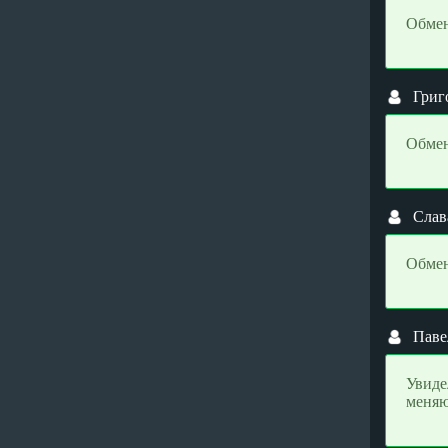
Ontology (ONT)
Ontology (ONT)
Обмен
Optimism (OP)
Optimism (OP)
PancakeSwap (CAKE)
PancakeSwap (CAKE)
Григ
Pax Dollar (USDP)
Pax Dollar (USDP)
Peercoin (PPC)
Peercoin (PPC)
Обмен
Pepe (PEPE)
Pepe (PEPE)
PirateCash (PIRATE)
PirateCash (PIRATE)
Polkadot (DOT)
Polkadot (DOT)
Слав
Polygon (POL)
Polygon (POL)
Qtum (QTUM)
Qtum (QTUM)
Обмен
Quantoz ERC20 (USDQ)
Quantoz ERC20 (USDQ)
Ravencoin (RVN)
Ravencoin (RVN)
Паве
Ripple (XRP)
Ripple (XRP)
Shiba BEP20 (SHIB)
Shiba BEP20 (SHIB)
Увиде
Shiba ERC20 (SHIB)
Shiba ERC20 (SHIB)
меняю
Solana (SOL)
Solana (SOL)