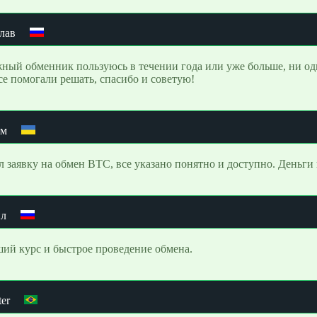
лав
ный обменник пользуюсь в течении года или уже больше, ни од
се помогали решать, спасибо и советую!
им
л заявку на обмен BTC, все указано понятно и доступно. Деньги
ил
ий курс и быстрое проведение обмена.
ter