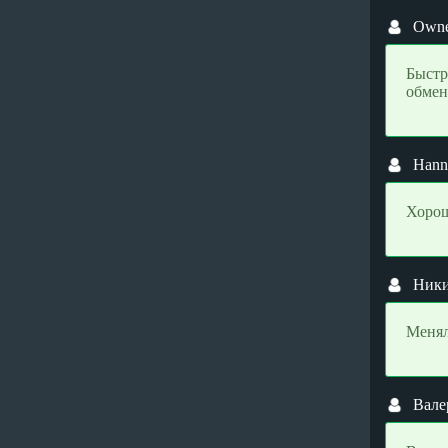
StablR USD ERC20 (USDR)
StablR USD ERC20 (USDR)
Own
Stellar (XLM)
Stellar (XLM)
STEPN (GMT)
STEPN (GMT)
Быстр
обмен
Sui (SUI)
Sui (SUI)
Terra (LUNA)
Terra (LUNA)
Tether ARBITRUM (USDT)
Tether ARBITRUM (USDT)
Han
Tether AVALANCHE (USDT)
Tether AVALANCHE (USDT)
Хорош
Tether BEP20 (USDT)
Tether BEP20 (USDT)
Tether ERC20 (USDT)
Tether ERC20 (USDT)
Ники
Tether Gold ERC20 (XAUT)
Tether Gold ERC20 (XAUT)
Tether NEAR (USDT)
Tether NEAR (USDT)
Менял
Tether OMNI (USDT)
Tether OMNI (USDT)
Tether OPTIMISM (USDT)
Tether OPTIMISM (USDT)
Tether POLYGON (USDT)
Tether POLYGON (USDT)
Вале
Tether SOL (USDT)
Tether SOL (USDT)
Tether TON (USDT)
Tether TON (USDT)