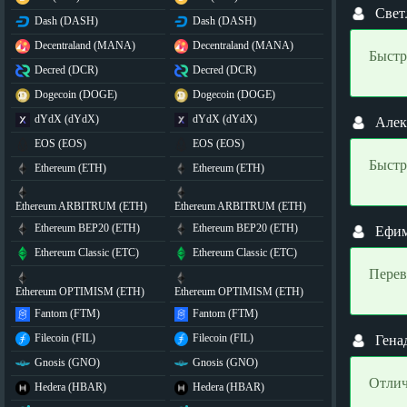
Свет
Dash (DASH)
Dash (DASH)
Decentraland (MANA)
Decentraland (MANA)
Быстр
Decred (DCR)
Decred (DCR)
Dogecoin (DOGE)
Dogecoin (DOGE)
dYdX (dYdX)
dYdX (dYdX)
Алек
EOS (EOS)
EOS (EOS)
Быстр
Ethereum (ETH)
Ethereum (ETH)
Ethereum ARBITRUM (ETH)
Ethereum ARBITRUM (ETH)
Ethereum BEP20 (ETH)
Ethereum BEP20 (ETH)
Ефи
Ethereum Classic (ETC)
Ethereum Classic (ETC)
Перев
Ethereum OPTIMISM (ETH)
Ethereum OPTIMISM (ETH)
Fantom (FTM)
Fantom (FTM)
Filecoin (FIL)
Filecoin (FIL)
Гена
Gnosis (GNO)
Gnosis (GNO)
Отлич
Hedera (HBAR)
Hedera (HBAR)