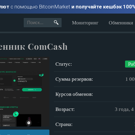
алют
с помощью BitcoinMarket
и получайте кешбэк 100
Мониторинг
Обменники
енник ComCash
Статус:
Ра
Сумма резервов:
1 00
Курсов обменов:
Возраст:
3 года, 
Страна: