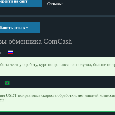
ерейти на сайт
Отзывы:
бавить отзыв +
вы обменника ComCash
он
бо за честную работу, курс понравился все получил, больше не т
ял USDT понравилась скорость обработки, нет лишней комиссии 
сы!