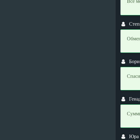
Все м
Tether TRC20 (USDT)
Tether TRC20 (USDT)
Tezos (XTZ)
Tezos (XTZ)
THORChain (RUNE)
THORChain (RUNE)
Степ
Toncoin (TON)
Toncoin (TON)
Обмен
Tornado Cash (TORN)
Tornado Cash (TORN)
TRON (TRX)
TRON (TRX)
TrueUSD ERC20 (TUSD)
TrueUSD ERC20 (TUSD)
Бори
TrueUSD TRC20 (TUSD)
TrueUSD TRC20 (TUSD)
Uniswap (UNI)
Uniswap (UNI)
Спаси
USDC ARBITRUM (USDC)
USDC ARBITRUM (USDC)
USDC BEP20 (USDC)
USDC BEP20 (USDC)
Гена
USDC ERC20 (USDC)
USDC ERC20 (USDC)
Суммы
USDC OPTIMISM (USDC)
USDC OPTIMISM (USDC)
USDC POLYGON (USDC)
USDC POLYGON (USDC)
USDC SOL (USDC)
USDC SOL (USDC)
Юра