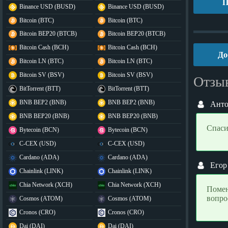
П
Binance USD (BUSD)
Binance USD (BUSD)
Bitcoin (BTC)
Bitcoin (BTC)
Bitcoin BEP20 (BTCB)
Bitcoin BEP20 (BTCB)
Bitcoin Cash (BCH)
Bitcoin Cash (BCH)
До
Bitcoin LN (BTC)
Bitcoin LN (BTC)
Bitcoin SV (BSV)
Bitcoin SV (BSV)
Отзы
BitTorrent (BTT)
BitTorrent (BTT)
BNB BEP2 (BNB)
BNB BEP2 (BNB)
Ант
BNB BEP20 (BNB)
BNB BEP20 (BNB)
Спаси
Bytecoin (BCN)
Bytecoin (BCN)
C-CEX (USD)
C-CEX (USD)
Cardano (ADA)
Cardano (ADA)
Егор
Chainlink (LINK)
Chainlink (LINK)
Chia Network (XCH)
Chia Network (XCH)
Помен
вопро
Cosmos (ATOM)
Cosmos (ATOM)
Cronos (CRO)
Cronos (CRO)
Dai (DAI)
Dai (DAI)