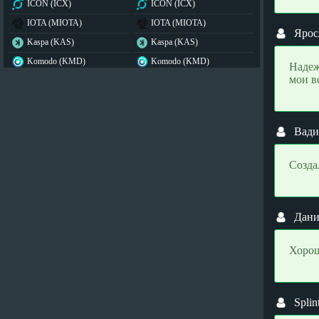
ICON (ICX)
ICON (ICX)
IOTA (MIOTA)
IOTA (MIOTA)
Ярос
Kaspa (KAS)
Kaspa (KAS)
Komodo (KMD)
Komodo (KMD)
Надеж
мои в
Lido DAO (LDO)
Lido DAO (LDO)
Lisk (LSK)
Lisk (LSK)
Litecoin (LTC)
Litecoin (LTC)
Вад
Maker (MKR)
Maker (MKR)
Monero (XMR)
Monero (XMR)
Созда
Namecoin (NMC)
Namecoin (NMC)
NEAR Protocol (NEAR)
NEAR Protocol (NEAR)
NEM (XEM)
NEM (XEM)
Дан
NEO (NEO)
NEO (NEO)
Хорош
Notcoin (NOT)
Notcoin (NOT)
Nxt (NXT)
Nxt (NXT)
Official Trump (TRUMP)
Official Trump (TRUMP)
Splin
OMG Network (OMG)
OMG Network (OMG)