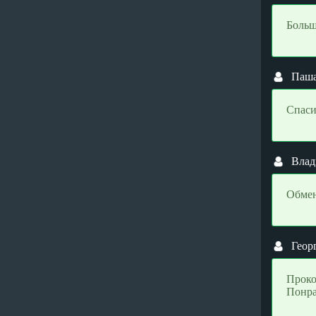
USDC TRC20 (USDC)
USDC TRC20 (USDC)
Utopia USD (UUSD)
Utopia USD (UUSD)
Больш
VeChain (VET)
VeChain (VET)
Verge (XVG)
Verge (XVG)
Паш
Waves (WAVES)
Waves (WAVES)
Wrapped BTC (WBTC)
Wrapped BTC (WBTC)
Спаси
Wrapped ETH (WETH)
Wrapped ETH (WETH)
Yearn Finance (YFI)
Yearn Finance (YFI)
Zcash (ZEC)
Zcash (ZEC)
Влад
Электронные валюты
Электронные валюты
Обмен
Alipay (CNY)
Alipay (CNY)
AstroPay (USD)
AstroPay (USD)
Blik (PLN)
Blik (PLN)
Геор
BPay (USD)
BPay (USD)
Проко
Capitalist (USD)
Capitalist (USD)
Понра
Capitalist (EUR)
Capitalist (EUR)