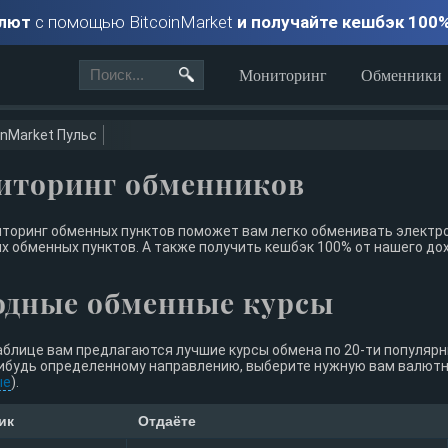
алют
с помощью BitcoinMarket
и получайте кешбэк 100
Мониторинг
Обменники
inMarket Пульс
иторинг обменников
торинг обменных пунктов поможет вам легко обменивать электро
х обменных пунктов. А также получить кешбэк 100% от нашего до
одные обменные курсы
аблице вам предлагаются лучшие курсы обмена по 20-ти популяр
ибудь определенному направлению, выберите нужную вам валютну
ые
).
ик
Отдаёте