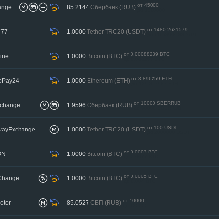
от 45000
ange
85.2144
Сбербанк (RUB)
до 1300000
от 1480.2631579
777
1.0000
Tether TRC20 (USDT)
до 11158906.882619
от 0.00088239 BTC
ine
1.0000
Bitcoin (BTC)
до 0.088257 BTC
от 3.896259 ETH
toPay24
1.0000
Ethereum (ETH)
до 129.857987 ETH
от 10000 SBERRUB
xchange
1.9596
Сбербанк (RUB)
до 90000 SBERRUB
от 100 USDT
twayExchange
1.0000
Tether TRC20 (USDT)
до 2000000 USDT
от 0.0003 BTC
ON
1.0000
Bitcoin (BTC)
до 0.0077 BTC
от 0.0005 BTC
Change
1.0000
Bitcoin (BTC)
до 0.004 BTC
от 10000
otor
85.0527
СБП (RUB)
до 120000