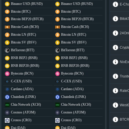
Binance USD (BUSD)
Binance USD (BUSD)
E-Ch
Bitcoin (BTC)
Bitcoin (BTC)
Bitok
Bitcoin BEP20 (BTCB)
Bitcoin BEP20 (BTCB)
Bitcoin Cash (BCH)
Bitcoin Cash (BCH)
24Onl
Bitcoin LN (BTC)
Bitcoin LN (BTC)
Bitcoin SV (BSV)
Bitcoin SV (BSV)
Cryp
BitTorrent (BTT)
BitTorrent (BTT)
BNB BEP2 (BNB)
BNB BEP2 (BNB)
NixE
BNB BEP20 (BNB)
BNB BEP20 (BNB)
Bytecoin (BCN)
Bytecoin (BCN)
Trus
C-CEX (USD)
C-CEX (USD)
Cardano (ADA)
Cardano (ADA)
Rate
Chainlink (LINK)
Chainlink (LINK)
Chia Network (XCH)
Chia Network (XCH)
West
Cosmos (ATOM)
Cosmos (ATOM)
BTCR
Cronos (CRO)
Cronos (CRO)
Dai (DAI)
Dai (DAI)