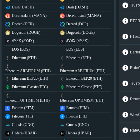
Trus
Dash (DASH)
Dash (DASH)
Decentraland (MANA)
Decentraland (MANA)
BTCR
Decred (DCR)
Decred (DCR)
Dogecoin (DOGE)
Dogecoin (DOGE)
P1ex
dYdX (dYdX)
dYdX (dYdX)
EOS (EOS)
EOS (EOS)
Barte
Ethereum (ETH)
Ethereum (ETH)
Rate
Ethereum ARBITRUM (ETH)
Ethereum ARBITRUM (ETH)
Ethereum BEP20 (ETH)
Ethereum BEP20 (ETH)
Trus
Ethereum Classic (ETC)
Ethereum Classic (ETC)
Read
Ethereum OPTIMISM (ETH)
Ethereum OPTIMISM (ETH)
Fantom (FTM)
Fantom (FTM)
Wsw
Filecoin (FIL)
Filecoin (FIL)
Gnosis (GNO)
Gnosis (GNO)
Rate
Hedera (HBAR)
Hedera (HBAR)