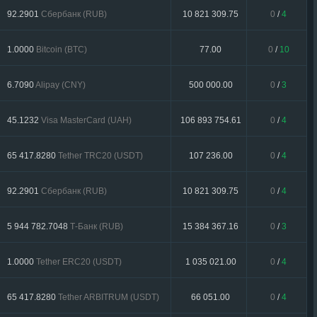
92.2901
Сбербанк (RUB)
10 821 309.75
0
/
4
1.0000
Bitcoin (BTC)
77.00
0
/
10
6.7090
Alipay (CNY)
500 000.00
0
/
3
45.1232
Visa MasterCard (UAH)
106 893 754.61
0
/
4
65 417.8280
Tether TRC20 (USDT)
107 236.00
0
/
4
92.2901
Сбербанк (RUB)
10 821 309.75
0
/
4
5 944 782.7048
Т-Банк (RUB)
15 384 367.16
0
/
3
1.0000
Tether ERC20 (USDT)
1 035 021.00
0
/
4
65 417.8280
Tether ARBITRUM (USDT)
66 051.00
0
/
4