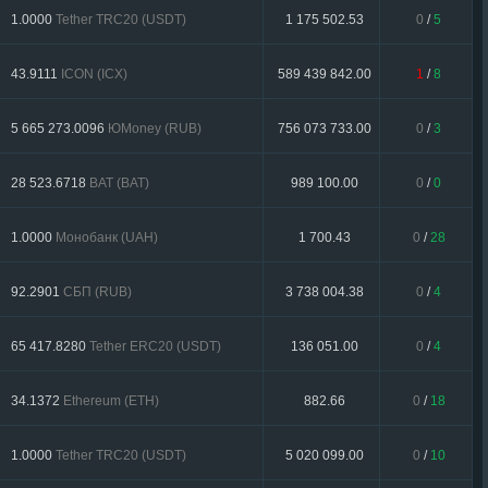
1.0000
Tether TRC20 (USDT)
1 175 502.53
0
/
5
43.9111
ICON (ICX)
589 439 842.00
1
/
8
5 665 273.0096
ЮMoney (RUB)
756 073 733.00
0
/
3
28 523.6718
BAT (BAT)
989 100.00
0
/
0
1.0000
Монобанк (UAH)
1 700.43
0
/
28
92.2901
СБП (RUB)
3 738 004.38
0
/
4
65 417.8280
Tether ERC20 (USDT)
136 051.00
0
/
4
34.1372
Ethereum (ETH)
882.66
0
/
18
1.0000
Tether TRC20 (USDT)
5 020 099.00
0
/
10