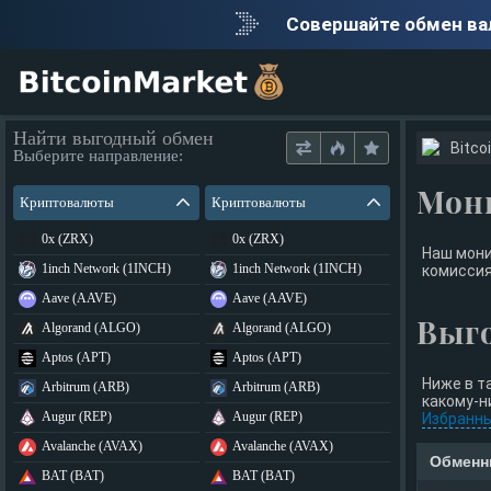
Совершайте обмен в
Найти выгодный обмен
Bitco
Выберите направление:
Мон
Криптовалюты
Криптовалюты
0x (ZRX)
0x (ZRX)
Наш мони
1inch Network (1INCH)
1inch Network (1INCH)
комиссия
Aave (AAVE)
Aave (AAVE)
Выг
Algorand (ALGO)
Algorand (ALGO)
Aptos (APT)
Aptos (APT)
Ниже в т
Arbitrum (ARB)
Arbitrum (ARB)
какому-н
Augur (REP)
Augur (REP)
Избранн
Avalanche (AVAX)
Avalanche (AVAX)
Обменн
BAT (BAT)
BAT (BAT)