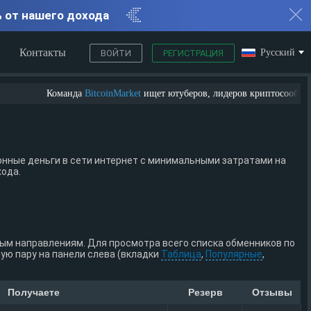
% от нашего дохода
Контакты
Русский
ВОЙТИ
РЕГИСТРАЦИЯ
Команда
BitcoinMarket
ищет ютуберов, лидеров криптосообщества, 
нные деньги в сети интернет с минимальными затратами на
хода.
ным направлениям. Для просмотра всего списка обменников по
ю пару на панели слева (вкладки
Таблица
,
Популярные
,
Получаете
Резерв
Отзывы