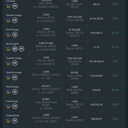
3 202.4705
Lovanpay
1.0000
BAT (BAT)
Bitcoin Cash
0
9
856.34
/
от 144885.546875
(BCH)
1.0000
SashaExchange
5 967 032.1430
Bitcoin (BTC)
0
5
54 791 307.65
/
Т-Банк (RUB)
от 0.0018972
1.0000
WestChange
65 306.3565
Bitcoin (BTC)
Tether TRC20
0
18
6 650 838.74
/
от 0.0005 BTC
(USDT)
5 699 227.4590
BtcChange24
1.0000
ЮMoney (RUB)
0
10
27.14
/
Bitcoin (BTC)
от 10000 RUB
1.0000
SashaExchange
5 967 032.1430
Bitcoin (BTC)
Сбербанк
0
5
579 706 300.19
/
от 0.0018972
(RUB)
1.0000
SashaExchange
88.3402
Tether ERC20 (USDT)
Карта Мир
0
5
9 414 818.85
/
от 100
(RUB)
601.6177
WestChange
1.0000
Tether TRC20 (USDT)
BNB BEP20
0
18
9 818.26
/
от 30 USDT
(BNB)
85.5801
FastChange
1.0000
Visa MasterCard
Tether TRC20
0
43
4 820 021.46
/
(RUB)
(USDT)
от 30000
1.0000
GoldenWhale
1.0837
Tether TRC20 (USDT)
0
4
498 950.00
/
PayPal (USD)
от 322.98 USDT