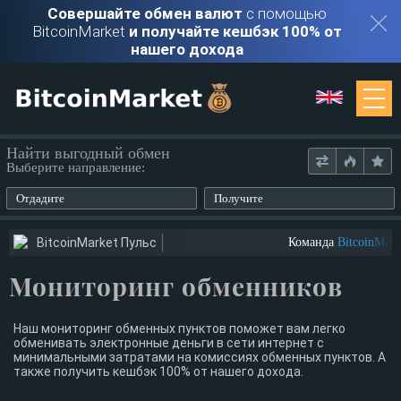
Совершайте обмен валют
с помощью
BitcoinMarket
и получайте кешбэк 100% от
нашего дохода
Мониторинг
Найти выгодный обмен
Выберите направление:
Обменники
Отдадите
Получите
Контакты
BitcoinMarket Пульс
Команда
BitcoinMarket
ищет 
Мониторинг обменников
Войти
Регистрация
Наш мониторинг обменных пунктов поможет вам легко
обменивать электронные деньги в сети интернет с
минимальными затратами на комиссиях обменных пунктов. А
также получить кешбэк 100% от нашего дохода.