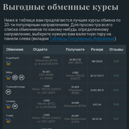
Выгодные обменные курсы
Ниже в таблице вам предлагаются лучшие курсы обмена по
20-ти популярным направлениям. Для просмотра всего
списка обменников по какому-нибудь определенному
направлению, выберите нужную вам валютную пару на
панели слева (вкладки
Таблица
,
Популярные
,
Избранные
).
Обменник
Отдаёте
Получаете
Резерв
Отзывы
1.0000
CryptoPay24
28 365.1732
Ethereum (ETH)
0
0
989 100.00
/
BAT (BAT)
от 3.911538 ETH
85.1871
BitBuy
1.0000
СБП (RUB)
Tether TRC20
0
5
28 717 279.77
/
от 30000
(USDT)
1.0000
TrustwayExchange
92.3878
Tether TRC20 (USDT)
Сбербанк
0
4
10 821 309.75
/
от 100 USDT
(RUB)
1.0000
Lovanpay
34.0489
Bitcoin (BTC)
0
9
9 671.44
/
Ethereum (ETH)
от 0.15030956
1.0000
Criptify
45.1687
Tether TRC20 (USDT)
Visa MasterCard
0
7
80 127.40
/
от 250 USDT
(UAH)