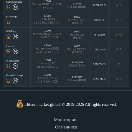
1.0000
SashaExchange
92.4926
Tether BEP20 (USDT)
0
5
54 791 307.65
/
Т-Банк (RUB)
от 100
43.1466
E-Scrooge
1.0000
ICON (ICX)
Tether TRC20
0
3
980 113.00
/
от 30303.0303 ICX
(USDT)
1.0000
WikiPays
3.6640
Tether ERC20 (USDT)
Наличные
0
40
467 834.00
/
от 10000 USDT
(PLN)
0.9068
Flexy69
1.0000
Наличные (USD)
Tether TRC20
0
5
1 385 038.35
/
от 9068.01 USD
(USDT)
1.0000
WestChange
198 224.8496
Bitcoin (BTC)
0
18
3 120 558.13
/
TRON (TRX)
от 0.0005 BTC
1.0000
ReadyToChange
4 250.3933
Litecoin (LTC)
0
3
15 280 715.98
/
Т-Банк (RUB)
от 0.71644529
Bitcoinmarket.global © 2019-2026 All rights reserved.
Мониторинг
Обменники