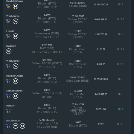
1.0000
ReadyToChange
5 944 720.5447
Bitcoin (BTC)
0
3
15 284 367.16
/
Т-Банк (RUB)
от 0.0018972
1.0000
WestChange
65 346.9987
Bitcoin (BTC)
Tether TRC20
0
18
6 649 838.74
/
от 0.0005 BTC
(USDT)
1.0000
Flexy69
1.1956
Наличные (EUR)
Tether TRC20
0
5
1 384 750.13
/
от 8364.14 EUR
(USDT)
3 210.7882
DualCoin
1.0000
BAT (BAT)
Bitcoin Cash
0
19
2 100.77
/
от 177514.79289941
(BCH)
593.0706
WestChange
1.0000
Tether TRC20 (USDT)
BNB BEP20
0
18
9 818.26
/
от 30 USDT
(BNB)
1.0000
ReadyToChange
5 944 720.5447
Bitcoin (BTC)
0
3
16 639 826.83
/
Сбербанк (RUB)
от 0.0018972
1.0000
SashaExchange
88.2802
Tether ERC20 (USDT)
Карта Мир
0
5
9 414 818.85
/
от 100
(RUB)
65 344.4758
1.0000
RateON
Tether
Bitcoin (BTC)
0
4
66 051.00
/
ARBITRUM
от 0.0003 BTC
(USDT)
5 703 142.6502
BtcChange24
1.0000
ЮMoney (RUB)
0
10
27.02
/
Bitcoin (BTC)
от 10000 RUB