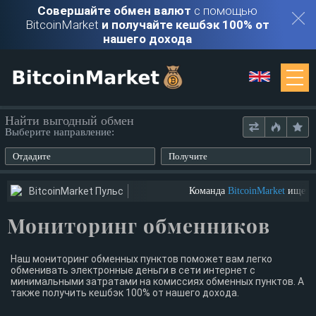
Совершайте обмен валют
с помощью
BitcoinMarket
и получайте кешбэк 100% от
нашего дохода
Мониторинг
Найти выгодный обмен
Выберите направление:
Обменники
Отдадите
Получите
Контакты
BitcoinMarket Пульс
Команда
BitcoinMarket
ищет юту
Мониторинг обменников
Войти
Регистрация
Наш мониторинг обменных пунктов поможет вам легко
обменивать электронные деньги в сети интернет с
минимальными затратами на комиссиях обменных пунктов. А
также получить кешбэк 100% от нашего дохода.