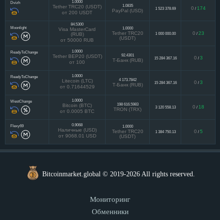
1.0000
Dvizh
1.0835
Tether TRC20 (USDT)
0
174
1 523 378.69
/
PayPal (USD)
от 200 USDT
84.5300
Moonlight
1.0000
Visa MasterCard
Tether TRC20
0
23
1 000 000.00
/
(RUB)
(USDT)
от 50000 RUB
1.0000
ReadyToChange
92.4301
Tether BEP20 (USDT)
0
3
15 284 367.16
/
Т-Банк (RUB)
от 100
1.0000
ReadyToChange
4 173.7842
Litecoin (LTC)
0
3
15 284 367.16
/
Т-Банк (RUB)
от 0.71644529
1.0000
WestChange
198 616.5983
Bitcoin (BTC)
0
18
3 120 558.13
/
TRON (TRX)
от 0.0005 BTC
0.9068
Flexy69
1.0000
Наличные (USD)
Tether TRC20
0
5
1 384 750.13
/
от 9068.01 USD
(USDT)
Bitcoinmarket.global © 2019-2026 All rights reserved.
Мониторинг
Обменники