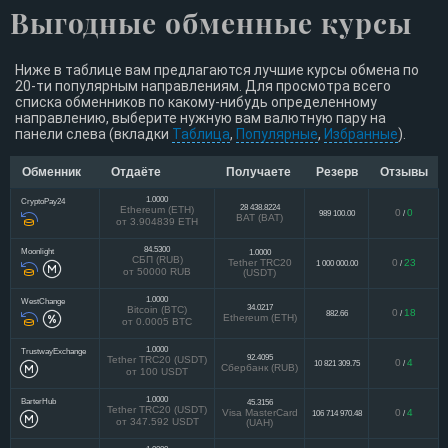
Выгодные обменные курсы
Ниже в таблице вам предлагаются лучшие курсы обмена по
20-ти популярным направлениям. Для просмотра всего
списка обменников по какому-нибудь определенному
направлению, выберите нужную вам валютную пару на
панели слева (вкладки
Таблица
,
Популярные
,
Избранные
).
Обменник
Отдаёте
Получаете
Резерв
Отзывы
1.0000
CryptoPay24
28 438.8224
Ethereum (ETH)
0
0
989 100.00
/
BAT (BAT)
от 3.904839 ETH
84.5300
Moonlight
1.0000
СБП (RUB)
Tether TRC20
0
23
1 000 000.00
/
от 50000 RUB
(USDT)
1.0000
WestChange
34.0217
Bitcoin (BTC)
0
18
882.66
/
Ethereum (ETH)
от 0.0005 BTC
1.0000
TrustwayExchange
92.4095
Tether TRC20 (USDT)
0
4
10 821 309.75
/
Сбербанк (RUB)
от 100 USDT
1.0000
BarterHub
45.3156
Tether TRC20 (USDT)
Visa MasterCard
0
4
106 714 970.48
/
от 347.592 USDT
(UAH)