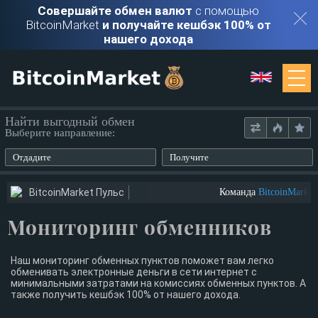
Совершайте обмен валют
с помощью
BitcoinMarket
и получайте кешбэк 100% от
нашего дохода
Мониторинг
Найти выгодный обмен
Выберите направление:
Обменники
Отдадите
Получите
Контакты
BitcoinMarket Пульс
Команда
BitcoinMarket
и
Мониторинг обменников
Войти
Регистрация
Наш мониторинг обменных пунктов поможет вам легко
обменивать электронные деньги в сети интернет с
минимальными затратами на комиссиях обменных пунктов. А
также получить кешбэк 100% от нашего дохода.