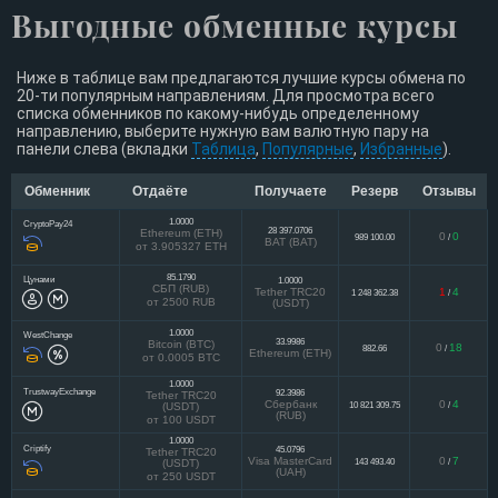
Выгодные обменные курсы
Ниже в таблице вам предлагаются лучшие курсы обмена по
20-ти популярным направлениям. Для просмотра всего
списка обменников по какому-нибудь определенному
направлению, выберите нужную вам валютную пару на
панели слева (вкладки
Таблица
,
Популярные
,
Избранные
).
Обменник
Отдаёте
Получаете
Резерв
Отзывы
1.0000
CryptoPay24
28 397.0706
Ethereum (ETH)
0
0
989 100.00
/
BAT (BAT)
от 3.905327 ETH
85.1790
Цунами
1.0000
СБП (RUB)
Tether TRC20
1
4
1 248 362.38
/
от 2500 RUB
(USDT)
1.0000
WestChange
33.9986
Bitcoin (BTC)
0
18
882.66
/
Ethereum (ETH)
от 0.0005 BTC
1.0000
TrustwayExchange
92.3986
Tether TRC20
Сбербанк
0
4
10 821 309.75
/
(USDT)
(RUB)
от 100 USDT
1.0000
Criptify
45.0796
Tether TRC20
Visa MasterCard
0
7
143 493.40
/
(USDT)
(UAH)
от 250 USDT