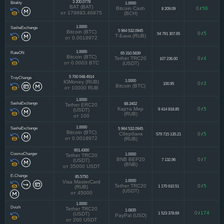
3 200.0778
Bitality
1.0000
BAT (BAT)
Bitcoin Cash
0
56
8 209.09
/
от 179893.46875
(BCH)
1.0000
SashaExchange
5 964 532.0945
Bitcoin (BTC)
0
5
54 791 307.65
/
Т-Банк (RUB)
от 0.0018972
1.0000
RateON
65 310.5839
Bitcoin (BTC)
Tether TRC20
0
4
107 236.00
/
от 0.0003 BTC
(USDT)
5 700 048.4914
TroyChange
1.0000
ЮMoney (RUB)
0
3
100.95
/
Bitcoin (BTC)
от 10000 RUB
1.0000
SashaExchange
88.3402
Tether ERC20
Карта Мир
0
5
9 414 818.85
/
(USDT)
(RUB)
от 100
1.0000
SashaExchange
5 964 532.0945
Bitcoin (BTC)
Сбербанк
0
5
579 715 135.21
/
от 0.0018972
(RUB)
601.4300
CosmoChanger
1.0000
Tether TRC20
BNB BEP20
0
7
7 132.96
/
(USDT)
(BNB)
от 35000 USDT
E-Change
85.5750
1.0000
Visa MasterCard
Tether TRC20
0
5
1 170 610.51
/
(RUB)
(USDT)
от 45000
1.0000
Dvizh
Tether TRC20
1.0835
0
174
1 523 378.69
/
(USDT)
PayPal (USD)
от 200 USDT