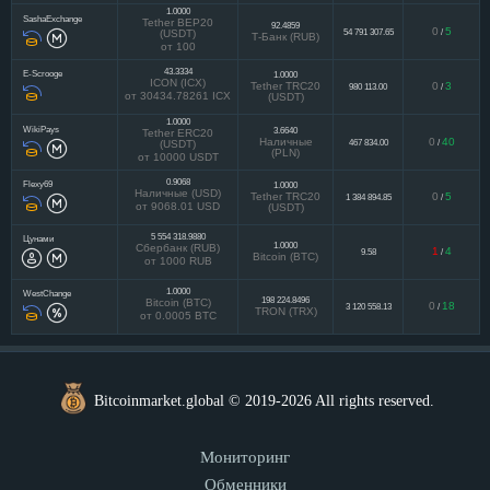
1.0000
SashaExchange
Tether BEP20
92.4859
0
5
54 791 307.65
/
(USDT)
Т-Банк (RUB)
от 100
43.3334
E-Scrooge
1.0000
ICON (ICX)
Tether TRC20
0
3
980 113.00
/
от 30434.78261 ICX
(USDT)
1.0000
WikiPays
3.6640
Tether ERC20
Наличные
0
40
467 834.00
/
(USDT)
(PLN)
от 10000 USDT
0.9068
Flexy69
1.0000
Наличные (USD)
Tether TRC20
0
5
1 384 894.85
/
от 9068.01 USD
(USDT)
5 554 318.9880
Цунами
1.0000
Сбербанк (RUB)
1
4
9.58
/
Bitcoin (BTC)
от 1000 RUB
1.0000
WestChange
198 224.8496
Bitcoin (BTC)
0
18
3 120 558.13
/
TRON (TRX)
от 0.0005 BTC
Bitcoinmarket.global © 2019-2026 All rights reserved.
Мониторинг
Обменники