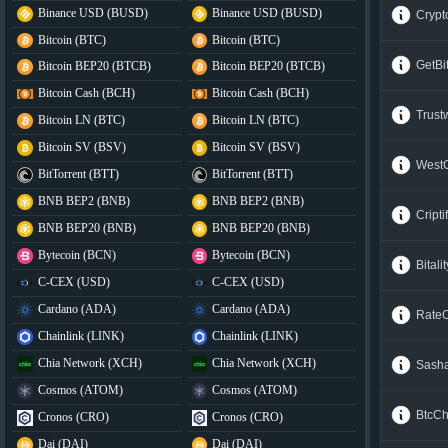
Binance USD (BUSD)
Binance USD (BUSD)
Cryp
Bitcoin (BTC)
Bitcoin (BTC)
GetBi
Bitcoin BEP20 (BTCB)
Bitcoin BEP20 (BTCB)
Bitcoin Cash (BCH)
Bitcoin Cash (BCH)
Trus
Bitcoin LN (BTC)
Bitcoin LN (BTC)
Bitcoin SV (BSV)
Bitcoin SV (BSV)
West
BitTorrent (BTT)
BitTorrent (BTT)
BNB BEP2 (BNB)
BNB BEP2 (BNB)
Cripti
BNB BEP20 (BNB)
BNB BEP20 (BNB)
Bytecoin (BCN)
Bytecoin (BCN)
Bitalit
C-CEX (USD)
C-CEX (USD)
Cardano (ADA)
Cardano (ADA)
Rate
Chainlink (LINK)
Chainlink (LINK)
Chia Network (XCH)
Chia Network (XCH)
Sash
Cosmos (ATOM)
Cosmos (ATOM)
BtcC
Cronos (CRO)
Cronos (CRO)
Dai (DAI)
Dai (DAI)