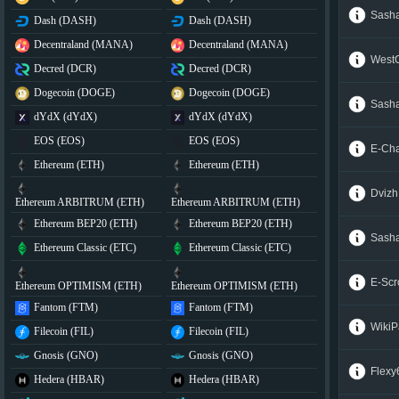
Sash
Dash (DASH)
Dash (DASH)
Decentraland (MANA)
Decentraland (MANA)
West
Decred (DCR)
Decred (DCR)
Dogecoin (DOGE)
Dogecoin (DOGE)
Sash
dYdX (dYdX)
dYdX (dYdX)
EOS (EOS)
EOS (EOS)
E-Ch
Ethereum (ETH)
Ethereum (ETH)
Dvizh
Ethereum ARBITRUM (ETH)
Ethereum ARBITRUM (ETH)
Ethereum BEP20 (ETH)
Ethereum BEP20 (ETH)
Sash
Ethereum Classic (ETC)
Ethereum Classic (ETC)
E-Sc
Ethereum OPTIMISM (ETH)
Ethereum OPTIMISM (ETH)
Fantom (FTM)
Fantom (FTM)
WikiP
Filecoin (FIL)
Filecoin (FIL)
Gnosis (GNO)
Gnosis (GNO)
Flexy
Hedera (HBAR)
Hedera (HBAR)