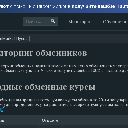
алют
с помощью BitcoinMarket
и получайте кешбэк 100
Мониторинг
Обменники
inMarket Пульс
иторинг обменников
торинг обменных пунктов поможет вам легко обменивать электро
х обменных пунктов. А также получить кешбэк 100% от нашего до
одные обменные курсы
аблице вам предлагаются лучшие курсы обмена по 20-ти популяр
ибудь определенному направлению, выберите нужную вам валютну
ые
).
ик
Отдаёте