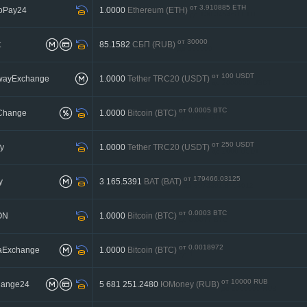
от 3.910885 ETH
toPay24
1.0000
Ethereum (ETH)
до 130.345468 ETH
от 30000
t
85.1582
СБП (RUB)
до 500000
от 100 USDT
twayExchange
1.0000
Tether TRC20 (USDT)
до 2000000 USDT
от 0.0005 BTC
Change
1.0000
Bitcoin (BTC)
до 0.004 BTC
от 250 USDT
fy
1.0000
Tether TRC20 (USDT)
до 2000 USDT
от 179466.03125
y
3 165.5391
BAT (BAT)
до 8973301.8904012
от 0.0003 BTC
ON
1.0000
Bitcoin (BTC)
до 0.0077 BTC
от 0.0018972
aExchange
1.0000
Bitcoin (BTC)
до 1
от 10000 RUB
hange24
5 681 251.2480
ЮMoney (RUB)
до 2000000 RUB