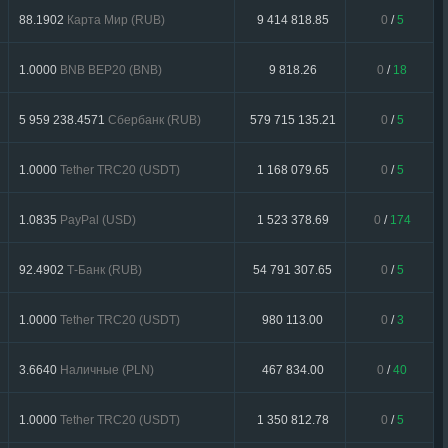
88.1902
Карта Мир (RUB)
9 414 818.85
0
/
5
1.0000
BNB BEP20 (BNB)
9 818.26
0
/
18
5 959 238.4571
Сбербанк (RUB)
579 715 135.21
0
/
5
1.0000
Tether TRC20 (USDT)
1 168 079.65
0
/
5
1.0835
PayPal (USD)
1 523 378.69
0
/
174
92.4902
Т-Банк (RUB)
54 791 307.65
0
/
5
1.0000
Tether TRC20 (USDT)
980 113.00
0
/
3
3.6640
Наличные (PLN)
467 834.00
0
/
40
1.0000
Tether TRC20 (USDT)
1 350 812.78
0
/
5