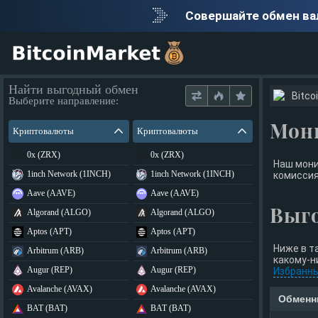
Совершайте обмен в
Найти выгодный обмен
Bitco
Выберите направление:
Мон
Криптовалюты
Криптовалюты
0x (ZRX)
0x (ZRX)
Наш мони
1inch Network (1INCH)
1inch Network (1INCH)
комиссия
Aave (AAVE)
Aave (AAVE)
Выг
Algorand (ALGO)
Algorand (ALGO)
Aptos (APT)
Aptos (APT)
Ниже в т
Arbitrum (ARB)
Arbitrum (ARB)
какому-н
Augur (REP)
Augur (REP)
Избранн
Avalanche (AVAX)
Avalanche (AVAX)
Обменн
BAT (BAT)
BAT (BAT)