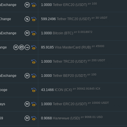
от 100
aExchange
1.0000
Tether ERC20 (USDT)
до 2000
от 30 USDT
Change
599.2496
Tether TRC20 (USDT)
до 200 USDT
от 0.0018972
aExchange
1.0000
Bitcoin (BTC)
до 1
от 45000
ange
85.9185
Visa MasterCard (RUB)
до 1300000
от 200 USDT
1.0000
Tether TRC20 (USDT)
до 27688.07 USDT
от 100
aExchange
1.0000
Tether BEP20 (USDT)
до 2000
от 30042.91845 ICX
rooge
43.1466
ICON (ICX)
до 21459227.47 ICX
от 10000 USDT
ays
1.0000
Tether ERC20 (USDT)
до 127683.95197 USDT
от 9068.01 USD
69
0.9068
Наличные (USD)
до 181360 USD