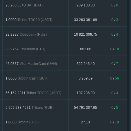
28 203.3348
BAT (BAT)
989 100.00
0
/
0
1.0000
Tether TRC20 (USDT)
33 283 381.69
0
/
3
92.3227
Сбербанк (RUB)
10 821 309.75
0
/
4
33.9757
Ethereum (ETH)
882.66
0
/
18
45.0337
Visa MasterCard (UAH)
322 243.40
0
/
7
1.0000
Bitcoin Cash (BCH)
8 209.09
0
/
56
65 162.2311
Tether TRC20 (USDT)
107 236.00
0
/
4
5 959 238.4571
Т-Банк (RUB)
54 791 307.65
0
/
5
1.0000
Bitcoin (BTC)
27.13
0
/
10