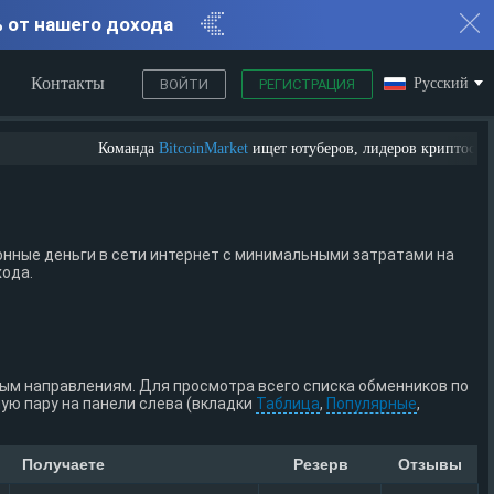
% от нашего дохода
Контакты
Русский
ВОЙТИ
РЕГИСТРАЦИЯ
Команда
BitcoinMarket
ищет ютуберов, лидеров криптосообщест
нные деньги в сети интернет с минимальными затратами на
хода.
ным направлениям. Для просмотра всего списка обменников по
ю пару на панели слева (вкладки
Таблица
,
Популярные
,
Получаете
Резерв
Отзывы